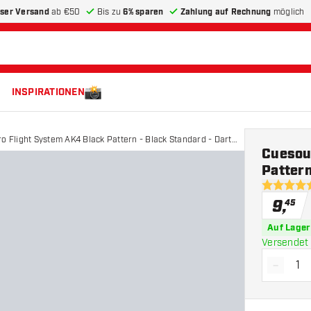
ser Versand
ab €50
Bis zu
6% sparen
Zahlung auf Rechnung
möglich
INSPIRATIONEN
ro Flight System AK4 Black Pattern - Black Standard - Dart
Cuesoul
Pattern
5 Bewertu
9
,
45
Auf Lager
Versendet 
-
Menge 