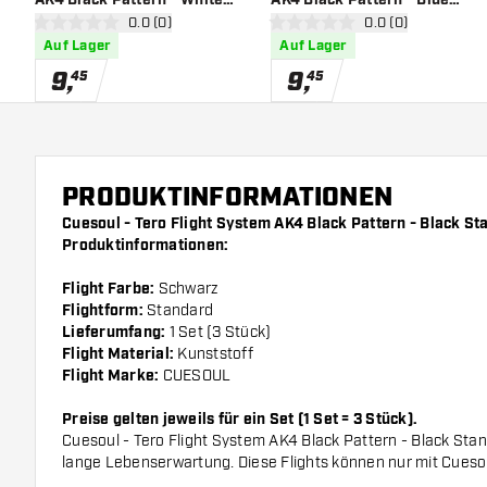
Bewertungsbereich öffnen
0.0 (0)
Bewertungsbereich
0.0 (0)
Standard - Dart Flights
Standard - Dart Flights
0 Bewertungssterne
0 Bewertungssterne
Auf Lager
Auf Lager
9
,
9
,
45
45
PRODUKTINFORMATIONEN
Cuesoul - Tero Flight System AK4 Black Pattern - Black St
Produktinformationen:
Flight Farbe:
Schwarz
Flightform:
Standard
Lieferumfang:
1 Set (3 Stück)
Flight Material:
Kunststoff
Flight Marke:
CUESOUL
Preise gelten jeweils für ein Set (1 Set = 3 Stück).
Cuesoul - Tero Flight System AK4 Black Pattern - Black Sta
lange Lebenserwartung. Diese Flights können nur mit Cueso