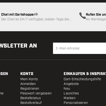
Chat mit Dartshopper
Rufen Sie u
Kundenservice nicht verfügbar
Der Chat ist 24/7 verfügbar, sieben Tage die
An Werktagen
Woche
EWSLETTER AN
NGEN
KONTO
EINKAUFEN & INSPIRA
Mein Konto
Dart-Entscheidungshilfe
Anmelden
Angebote
Registrieren
Neu
ine
Passwort vergessen
Launches
Bestellstatus
Marken
Bestellverlauf
Personalisieren