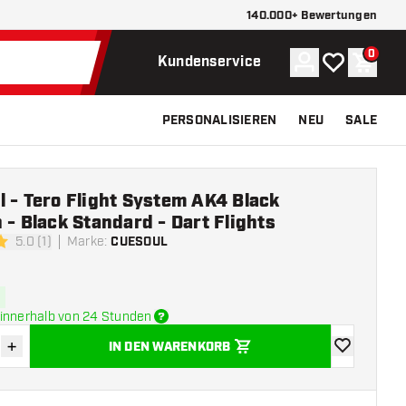
140.000+ Bewertungen
0
Konto
Meine Wunsch
Waren
Kundenservice
PERSONALISIEREN
NEU
SALE
 - Tero Flight System AK4 Black
 - Black Standard - Dart Flights
5.0 (1)
Marke
:
CUESOUL
ngssterne
innerhalb von 24 Stunden
+
IN DEN WARENKORB
verringern
Menge erhöhen
Zur Wunschl