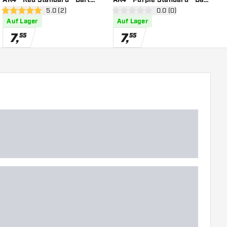
öffnen
Bewertungsbereich öffnen
5.0 (2)
Bewertungsbereich öf
0.0 (0)
Flights
Flights
D
5 Bewertungssterne
0 Bewertungssterne
0
Auf Lager
Auf Lager
7
,
7
,
55
55