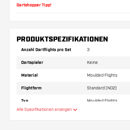
Dartshopper Tipp!
Sorgen Sie für genügend Ersatz Flights und Shafts.
durch Gebrauch abnutzen oder brechen.
PRODUKTSPEZIFIKATIONEN
Probieren Sie eine andere Form, ein anderes Materi
Anzahl Dartflights pro Set
3
Dicke der Flights aus, um herauszufinden, welche V
Ihnen passt!
Dartspieler
Keine
Material
Moulded Flights
Flightform
Standard (NO2)
Typ
Moulded Flights
Alle Spezifikationen anzeigen
Flexibilität
Hauptfarbe