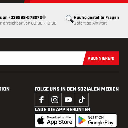
ns an +039292-678270
Häufig gestellte Fragen
Kundenservice nicht verfügbar
 erreichbar von 08:00 - 19:00
Sofortige Antwort
ABONNIEREN!
Jetzt für uns
TION
FOLGE UNS IN DEN SOZIALEN MEDIEN
LADE DIE APP HERUNTER