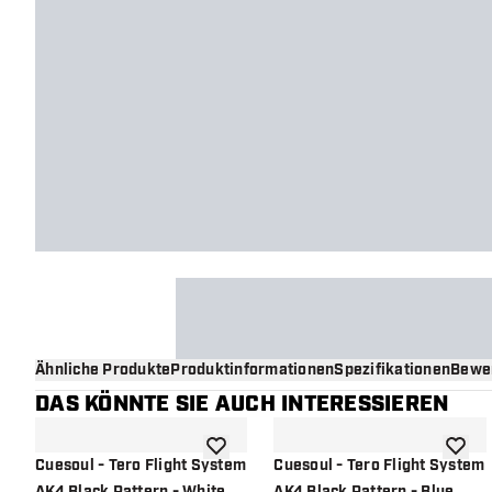
Ähnliche Produkte
Produktinformationen
Spezifikationen
Bewe
DAS KÖNNTE SIE AUCH INTERESSIEREN
Zur Wunschliste hinzufügen
Zur Wu
Cuesoul - Tero Flight System
Cuesoul - Tero Flight System
AK4 Black Pattern - White
AK4 Black Pattern - Blue