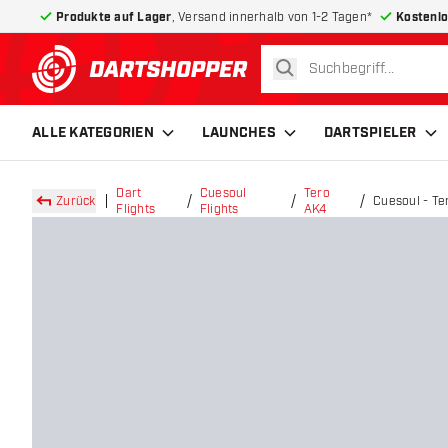
Produkte auf Lager
, Versand innerhalb von 1-2 Tagen*
Kostenlo
suchen
zurück zur Startseite
ALLE KATEGORIEN
LAUNCHES
DARTSPIELER
Dart
Cuesoul
Tero
Zurück
Cuesoul - Te
Flights
Flights
AK4
Flights