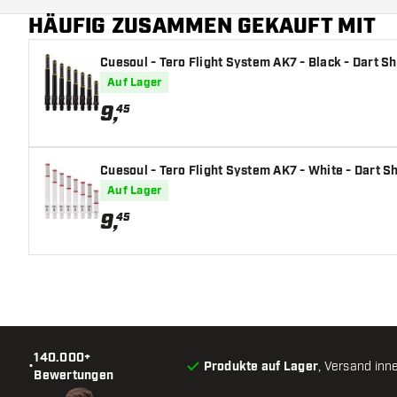
HÄUFIG ZUSAMMEN GEKAUFT MIT
Cuesoul - Tero Flight System AK7 - Black - Dart Sh
Auf Lager
9
,
45
Cuesoul - Tero Flight System AK7 - White - Dart S
Auf Lager
9
,
45
140.000+
•
Produkte auf Lager
, Versand inn
Bewertungen