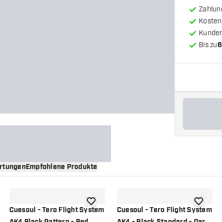
Zahlun
Kosten
Kunde
Bis zu
6
rtungen
Empfohlene Produkte
nschliste hinzufügen
Zur Wunschliste hinzufügen
Zur Wuns
Cuesoul - Tero Flight System
Cuesoul - Tero Flight System
AK4 Black Pattern - Red
AK4 - Black Standard - Dart