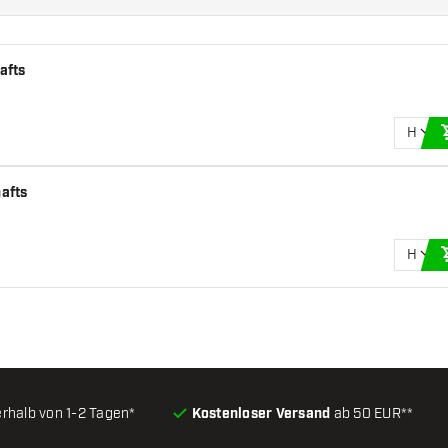
afts
H
hafts
H
erhalb von 1-2 Tagen*
Kostenloser Versand
ab 50 EUR**