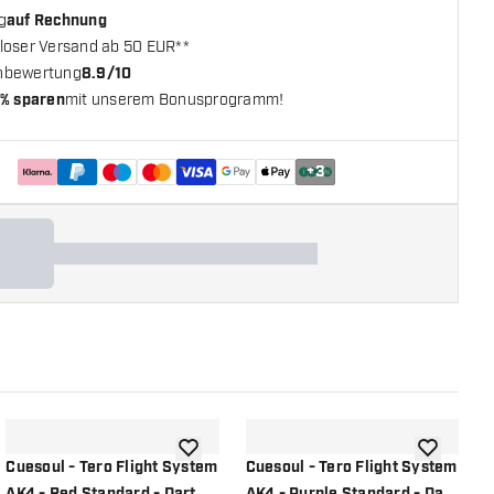
g
auf Rechnung
loser Versand ab 50 EUR**
nbewertung
8.9/10
% sparen
mit unserem Bonusprogramm!
+
3
chliste hinzufügen
Zur Wunschliste hinzufügen
Zur Wunsch
Cuesoul - Tero Flight System
Cuesoul - Tero Flight System
C
AK4 - Red Standard - Dart
AK4 - Purple Standard - Dart
A