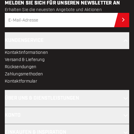
MELDEN SIE SICH FÜR UNSEREN NEWSLETTER AN
Erhalten Sie die neuesten Angebote und Aktionen
Jet
KUNDENSERVICE
Kontaktinformationen
Versand & Lieferung
Rücksendungen
Zahlungsmethoden
Kontaktformular
ÜBER UNS & DIENSTLEISTUNGEN
KONTO
EINKAUFEN & INSPIRATION