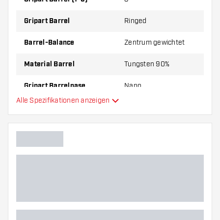
Gripart Barrel
Ringed
Barrel-Balance
Zentrum gewichtet
Material Barrel
Tungsten 90%
Gripart Barrelnase
Nano
Alle Spezifikationen anzeigen
Dartspieler
Barrelfarbe
Form Barrelnase
Barrel Gripzone
Barrelform
Gewicht