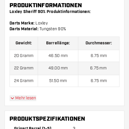
PRODUKTINFORMATIONEN
Loxley Sheriff 90% Produktinformationen:
Darts Marke:
Loxley
Darts Material:
Tungsten 90%
Gewicht:
Barrellänge:
Durchmesser:
20 Gramm
46.50 mm
6.75 mm
22 Gramm
49.00 mm
6.75 mm
24 Gramm
51.50 mm
6.75 mm
Mehr lesen
Loxley Sheriff 90% kommen mit:
3 Barrels, 3 Flights und 3
Shafts.
PRODUKTSPEZIFIKATIONEN
Gripart Barrel (1-5)
3