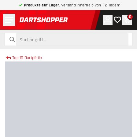
Produkte auf Lager
, Versand innerhalb von 1-2 Tagen*
Menü
0
Konto
Meine Wuns
War
zurück zur Startseite
suchen
suchen
Top 10 Dartpfeile