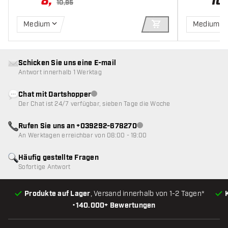
8
,
10
,
10,95
Medium
Medium
IN DEN WARENKOR
Schicken Sie uns eine E-mail
Antwort innerhalb 1 Werktag
Chat mit Dartshopper
Kundenservice nicht verfügbar
Der Chat ist 24/7 verfügbar, sieben Tage die Woche
Rufen Sie uns an +039292-678270
Kundenservice nicht verfügba
An Werktagen erreichbar von 08:00 - 19:00
Häufig gestellte Fragen
Sofortige Antwort
Produkte auf Lager
, Versand innerhalb von 1-2 Tagen*
•
140.000+ Bewertungen