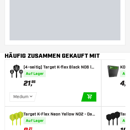
Barreldurchmesser (MM)
Barrellänge (MM)
HÄUFIG ZUSAMMEN GEKAUFT MIT
[4−seitig] Target K-flex Black NO6 las
KOTO
ern mit Logo oder Abbildung
age
Auf Lager
Auf
21
,
4
,
95
95
Medium
IN DEN WARENKOR
Target K-Flex Neon Yellow NO2 - Dart
Targe
Flights
s
Auf Lager
Auf
21