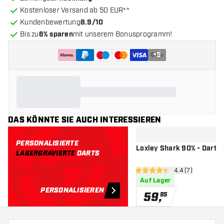
Kostenloser Versand ab 50 EUR**
Kundenbewertung
8.9/10
Bis zu
6% sparen
mit unserem Bonusprogramm!
+
5
DAS KÖNNTE SIE AUCH INTERESSIEREN
PERSONALISIERTE
Loxley Shark 90% - Dartpf
LASERGRAVIERTE
DARTS
Bewertungsberei
4.4 (7)
4.4 Bewertungssterne
Auf Lager
PERSONALISIEREN
59
,
95