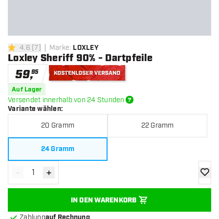
4.6
[
7
]
Marke
:
LOXLEY
4.6 Bewertungssterne
Loxley Sheriff 90% - Dartpfeile
59
,
95
Kostenloser Versand
Auf Lager
Versendet innerhalb von 24 Stunden
Variante wählen
:
20 Gramm
22 Gramm
24 Gramm
-
+
Menge verringern
Menge erhöhen
Zur Wu
IN DEN WARENKORB
Zahlung
auf Rechnung