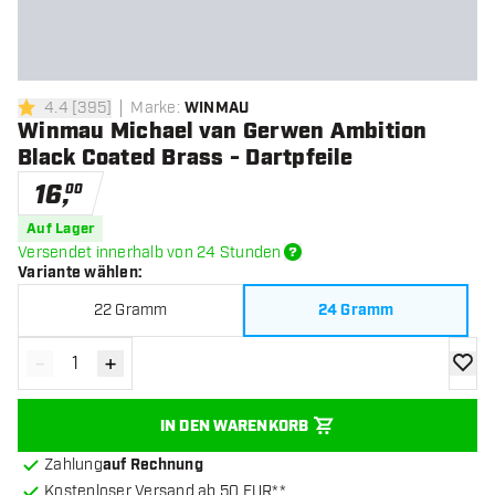
4.4
[
395
]
Marke
:
WINMAU
4.4 Bewertungssterne
Winmau Michael van Gerwen Ambition
Black Coated Brass - Dartpfeile
16
,
00
Auf Lager
Versendet innerhalb von 24 Stunden
Variante wählen
:
22 Gramm
24 Gramm
-
+
Menge verringern
Menge erhöhen
Zur Wu
IN DEN WARENKORB
Zahlung
auf Rechnung
Kostenloser Versand ab 50 EUR**