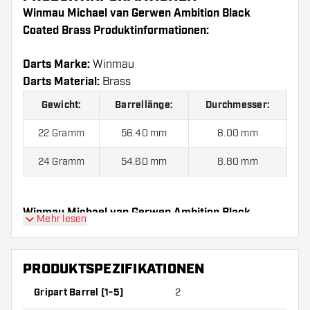
Winmau Michael van Gerwen Ambition Black
Coated Brass Produktinformationen:
Darts Marke:
Winmau
Darts Material:
Brass
Gewicht:
Barrellänge:
Durchmesser:
22 Gramm
56.40 mm
8.00 mm
24 Gramm
54.60 mm
8.80 mm
Winmau Michael van Gerwen Ambition Black
Mehr lesen
Coated Brass kommen mit:
3 Barrels, 3 Flights und
3 Shafts.
PRODUKTSPEZIFIKATIONEN
Gripart Barrel (1-5)
2