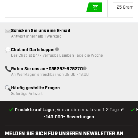
25 Gramm
IN DEN WARENKOR
Schicken Sie uns eine E-mail
Antwort innerhalb 1 Werktag
Chat mit Dartshopper
Kundenservice nicht verfügbar
Der Chat ist 24/7 verfügbar, sieben Tage die Woche
Rufen Sie uns an +039292-678270
Kundenservice nicht verfügba
An Werktagen erreichbar von 08:00 - 19:00
Häufig gestellte Fragen
Sofortige Antwort
Produkte auf Lager
, Versand innerhalb von 1-2 Tagen*
•
140.000+ Bewertungen
MELDEN SIE SICH FÜR UNSEREN NEWSLETTER AN