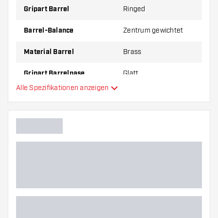
Gripart Barrel
Ringed
Barrel-Balance
Zentrum gewichtet
Material Barrel
Brass
Gripart Barrelnase
Glatt
Alle Spezifikationen anzeigen
Dartspieler
Barrelfarbe
Form Barrelnase
Barrel Gripzone
Barrelform
Gewicht