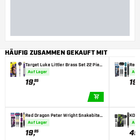
Barreldurchmesser (MM)
Barrellänge (MM)
HÄUFIG ZUSAMMEN GEKAUFT MIT
Target Luke Littler Brass Set 22 Piec
Red 
es - Dartpfeile
ss Da
Auf Lager
Auf
e
19
,
19
,
95
IN DEN WARENKOR
Red Dragon Peter Wright Snakebite B
KOTO 
rass Dartshopper Exclusives - Dartpf
pfeil
Auf Lager
Auf
eile
19
,
49
95