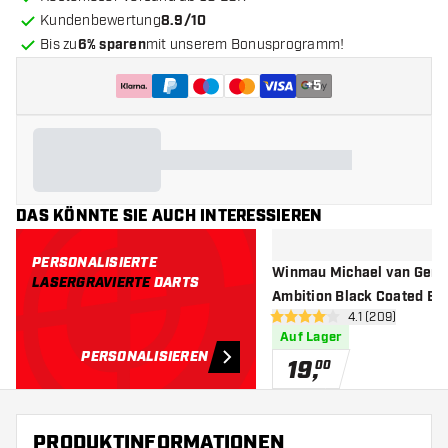
Kundenbewertung
8.9/10
Bis zu
6% sparen
mit unserem Bonusprogramm!
+
5
DAS KÖNNTE SIE AUCH INTERESSIEREN
PERSONALISIERTE
Winmau Michael van Ger
LASERGRAVIERTE
DARTS
Ambition Black Coated Bra
Bewertungsbere
4.1 (209)
Softdarts
4.1 Bewertungssterne
Auf Lager
PERSONALISIEREN
19
,
00
PRODUKTINFORMATIONEN