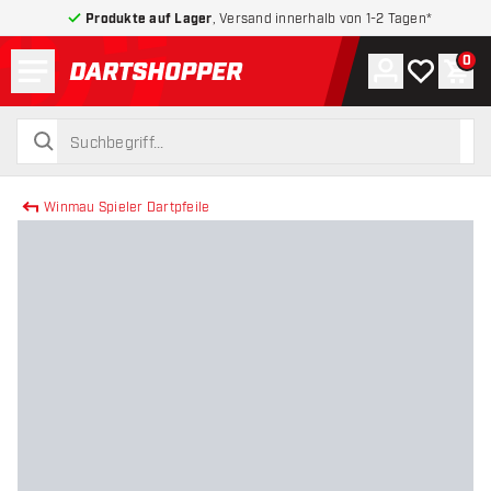
Produkte auf Lager
, Versand innerhalb von 1-2 Tagen*
Menü
0
Konto
Meine Wuns
War
zurück zur Startseite
suchen
suchen
Winmau Spieler Dartpfeile