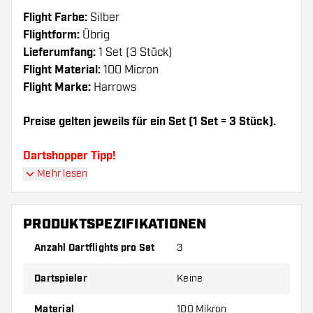
Flight Farbe:
Silber
Flightform:
Übrig
Lieferumfang:
1 Set (3 Stück)
Flight Material:
100 Micron
Flight Marke:
Harrows
Preise gelten jeweils für ein Set (1 Set = 3 Stück).
Dartshopper Tipp!
Mehr lesen
Sorgen Sie für genügend Ersatz Flights und
Shafts. Diese können sich durch Gebrauch
PRODUKTSPEZIFIKATIONEN
abnutzen oder brechen.
Anzahl Dartflights pro Set
3
Probieren Sie eine andere Form, ein anderes
Dartspieler
Keine
Material oder eine andere Dicke der Flights aus,
um herauszufinden, welche Variante am besten
Material
100 Mikron