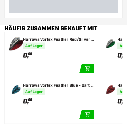
HÄUFIG ZUSAMMEN GEKAUFT MIT
Harrows Vortex Feather Red/Silver -
Harr
Dart Flights
r - D
Auf Lager
Auf
0
,
0
,
95
95
IN DEN WARENKOR
Harrows Vortex Feather Blue - Dart F
Harr
lights
ights
Auf Lager
Auf
0
,
0
,
95
95
IN DEN WARENKOR