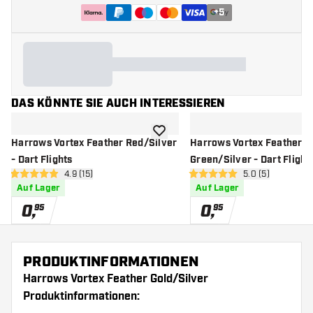
+
5
DAS KÖNNTE SIE AUCH INTERESSIEREN
Zur Wunschliste hinzufügen
Harrows Vortex Feather Red/Silver
Harrows Vortex Feather
- Dart Flights
Green/Silver - Dart Flight
Bewertungsbereich öffnen
4.9 (15)
Bewertungsbere
5.0 (5)
4.9 Bewertungssterne
5 Bewertungssterne
Auf Lager
Auf Lager
0
,
0
,
95
95
PRODUKTINFORMATIONEN
Harrows Vortex Feather Gold/Silver
Produktinformationen: