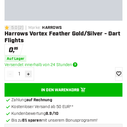
5.0
[
2
]
Marke
:
HARROWS
5 Bewertungssterne
Harrows Vortex Feather Gold/Silver - Dart
Flights
0
,
95
Auf Lager
Versendet innerhalb von 24 Stunden
-
+
Menge verringern
Menge erhöhen
Zur Wu
IN DEN WARENKORB
Zahlung
auf Rechnung
Kostenloser Versand ab 50 EUR**
Kundenbewertung
8.9/10
Bis zu
6% sparen
mit unserem Bonusprogramm!