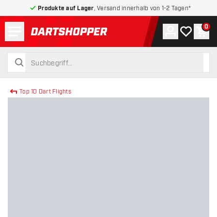
Produkte auf Lager
, Versand innerhalb von 1-2 Tagen*
Menü
0
Konto
Meine Wuns
War
zurück zur Startseite
suchen
suchen
Top 10 Dart Flights