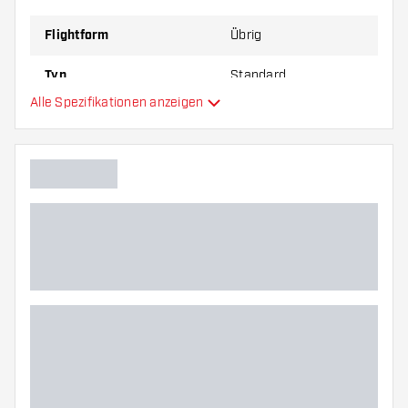
zu Ihnen passt!
Flightform
Übrig
Typ
Standard
Alle Spezifikationen anzeigen
Flexibilität
Hauptfarbe