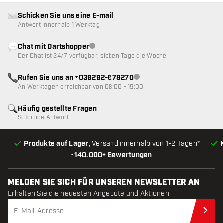
Schicken Sie uns eine E-mail
Antwort innerhalb 1 Werktag
Chat mit Dartshopper
Kundenservice nicht verfügbar
Der Chat ist 24/7 verfügbar, sieben Tage die Woche
Rufen Sie uns an +039292-678270
Kundenservice nicht verfügba
An Werktagen erreichbar von 08:00 - 19:00
Häufig gestellte Fragen
Sofortige Antwort
Produkte auf Lager
, Versand innerhalb von 1-2 Tagen*
•
140.000+ Bewertungen
MELDEN SIE SICH FÜR UNSEREN NEWSLETTER AN
Erhalten Sie die neuesten Angebote und Aktionen
Jet