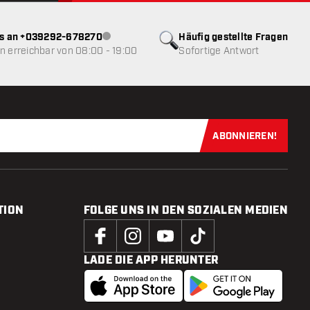
ns an +039292-678270
Häufig gestellte Fragen
Kundenservice nicht verfügbar
 erreichbar von 08:00 - 19:00
Sofortige Antwort
ABONNIEREN!
Jetzt für uns
TION
FOLGE UNS IN DEN SOZIALEN MEDIEN
LADE DIE APP HERUNTER