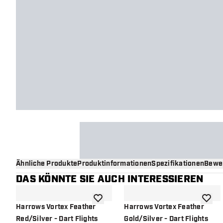
Ähnliche Produkte
Produktinformationen
Spezifikationen
Bewe
DAS KÖNNTE SIE AUCH INTERESSIEREN
Zur Wunschliste hinzufügen
Zur Wu
Harrows Vortex Feather
Harrows Vortex Feather
Red/Silver - Dart Flights
Gold/Silver - Dart Flights