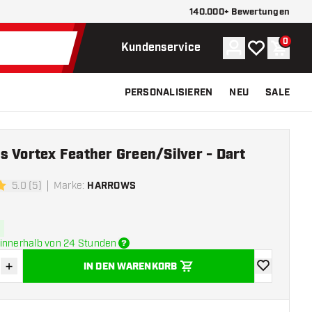
140.000+ Bewertungen
0
Konto
Meine Wunsch
Waren
Kundenservice
PERSONALISIEREN
NEU
SALE
 Vortex Feather Green/Silver - Dart
5.0 (5)
Marke
:
HARROWS
ngssterne
innerhalb von 24 Stunden
+
IN DEN WARENKORB
verringern
Menge erhöhen
Zur Wunschl