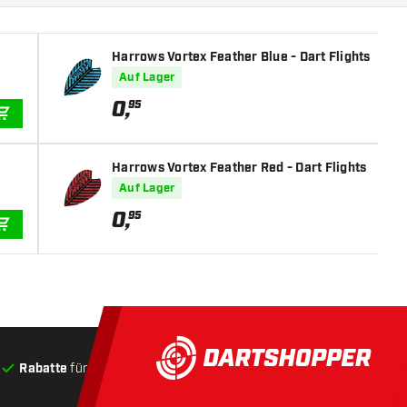
Harrows Vortex Feather Blue - Dart Flights
Auf Lager
0
,
95
IN DEN WARENKORB
Harrows Vortex Feather Red - Dart Flights
Auf Lager
0
,
95
IN DEN WARENKORB
Rabatte
für Kunden
Produkte auf Lager
, Versand innerha