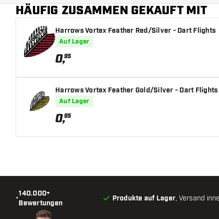
HÄUFIG ZUSAMMEN GEKAUFT MIT
Harrows Vortex Feather Red/Silver - Dart Flights
Auf Lager
0
,
95
Harrows Vortex Feather Gold/Silver - Dart Flights
Auf Lager
0
,
95
140.000+
•
Produkte auf Lager
, Versand inn
Bewertungen