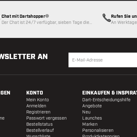
Chat mit Dartshopper
Rufen Sie u
Kundenservice nicht verfügbar
Der Chat ist 24/7 verfügbar, sieben Tage die
An Werktagen
Woche
EWSLETTER AN
NGEN
KONTO
EINKAUFEN & INSPIRA
Mein Konto
Dart-Entscheidungshilfe
Anmelden
Angebote
Registrieren
Neu
ine
Passwort vergessen
Launches
Bestellstatus
Marken
Bestellverlauf
Personalisieren
Wunschliste
Produktkategorien