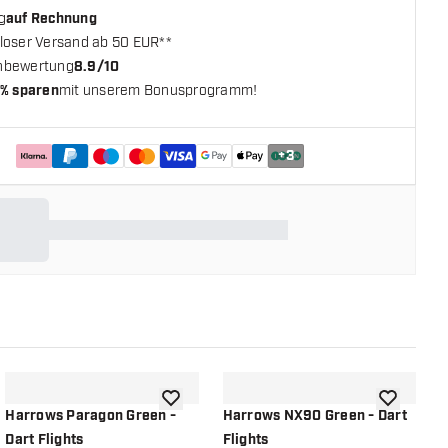
g
auf Rechnung
loser Versand ab 50 EUR**
nbewertung
8.9/10
% sparen
mit unserem Bonusprogramm!
+
3
chliste hinzufügen
Zur Wunschliste hinzufügen
Zur Wunsch
Harrows Paragon Green -
Harrows NX90 Green - Dart
H
Dart Flights
Flights
D