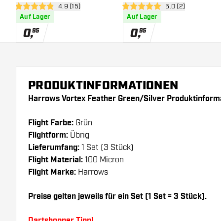
Bewertungsbereich öffnen
4.9 (15)
Bewertungsbereich
5.0 (2)
4.9 Bewertungssterne
5 Bewertungssterne
Auf Lager
Auf Lager
0
,
0
,
95
95
PRODUKTINFORMATIONEN
Harrows Vortex Feather Green/Silver Produktinform
Flight Farbe:
Grün
Flightform:
Übrig
Lieferumfang:
1 Set (3 Stück)
Flight Material:
100 Micron
Flight Marke:
Harrows
Preise gelten jeweils für ein Set (1 Set = 3 Stück).
Dartshopper Tipp!