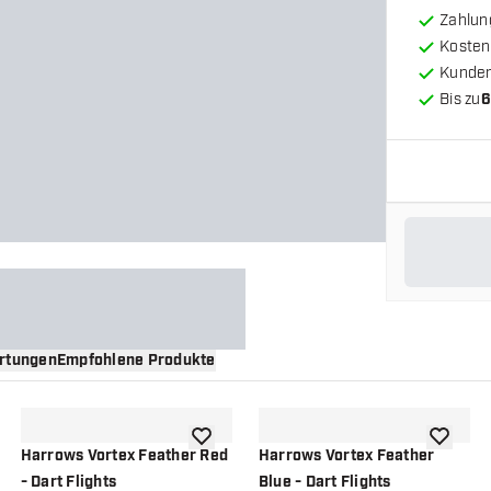
Zahlun
Kosten
Kunde
Bis zu
6
rtungen
Empfohlene Produkte
nschliste hinzufügen
Zur Wunschliste hinzufügen
Zur Wuns
Harrows Vortex Feather Red
Harrows Vortex Feather
- Dart Flights
Blue - Dart Flights