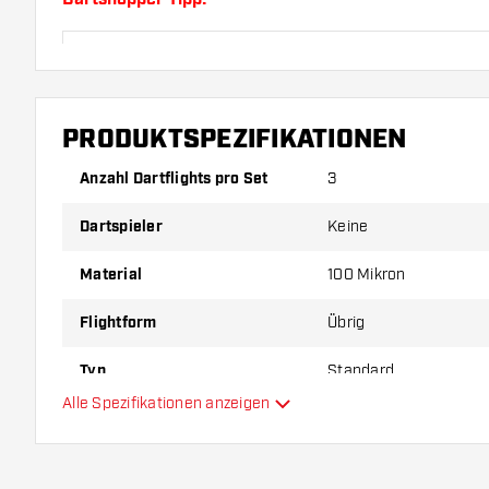
Sorgen Sie für genügend Ersatz Flights und Shafts.
durch Gebrauch abnutzen oder brechen.
PRODUKTSPEZIFIKATIONEN
Probieren Sie eine andere Form, ein anderes Materi
Dicke der Flights aus, um herauszufinden, welche V
Anzahl Dartflights pro Set
3
Ihnen passt!
Dartspieler
Keine
Material
100 Mikron
Flightform
Übrig
Typ
Standard
Alle Spezifikationen anzeigen
Flexibilität
Hauptfarbe