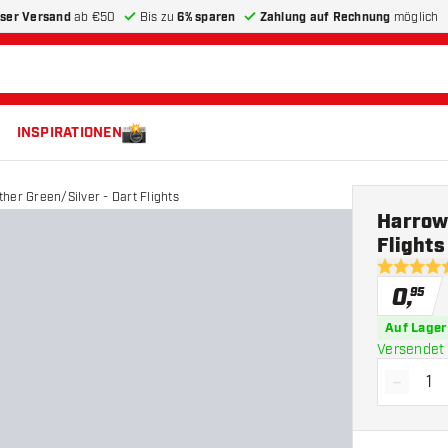
ser Versand
ab €50
Bis zu
6% sparen
Zahlung auf Rechnung
möglich
INSPIRATIONEN
her Green/Silver - Dart Flights
Harrows
Flights
5 Bewertu
0
,
95
Auf Lager
Versendet 
-
Menge 