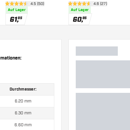
h öffnen
Bewertungsbereich öffnen
4.5 (50)
Bewertungsbereich 
4.6 (27)
4.5 Bewertungssterne
4.6 Bewertungssterne
Auf Lager
Auf Lager
61
,
60
,
95
95
rmationen:
Durchmesser:
6.20 mm
6.30 mm
6.60 mm