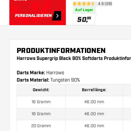
Bewertungsbereic
4.5 (29)
4.5 Bewertungssterne
Auf Lager
PERSONALISIEREN
50
,
95
PRODUKTINFORMATIONEN
Harrows Supergrip Black 90% Softdarts Produktinfo
Darts Marke:
Harrows
Darts Material:
Tungsten 90%
Gewicht:
Barrellänge:
16 Gramm
46.00 mm
18 Gramm
46.00 mm
20 Gramm
46.00 mm