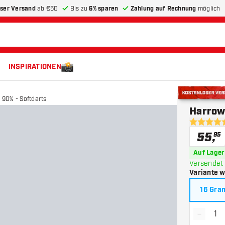
ser Versand
ab €50
Bis zu
6% sparen
Zahlung auf Rechnung
möglich
INSPIRATIONEN
 90% - Softdarts
Kostenloser 
Harrow
4.6 Bewer
55
,
95
Auf Lager
Versendet 
Variante 
16 Gr
-
Menge 