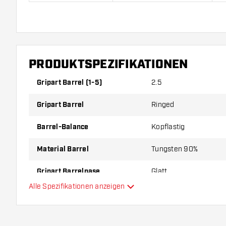
Harrows Supergrip Black 90% Softdarts kommen mit
3 Shafts.
PRODUKTSPEZIFIKATIONEN
Gripart Barrel (1-5)
2.5
Gripart Barrel
Ringed
Barrel-Balance
Kopflastig
Material Barrel
Tungsten 90%
Gripart Barrelnase
Glatt
Alle Spezifikationen anzeigen
Dartspieler
Barrelfarbe