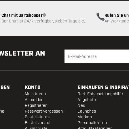
Chat mit Dartshopper
Rufen Sie u
Kundenservice nicht verfügbar
Der Chat ist 24/7 verfügbar, sieben Tage die
An Werktagen
Woche
EWSLETTER AN
NGEN
KONTO
EINKAUFEN & INSPIRA
Mein Konto
Dart-Entscheidungshilfe
Anmelden
Angebote
Registrieren
Neu
ine
Passwort vergessen
Launches
Bestellstatus
Marken
Bestellverlauf
Personalisieren
Wunschliste
Produktkategorien