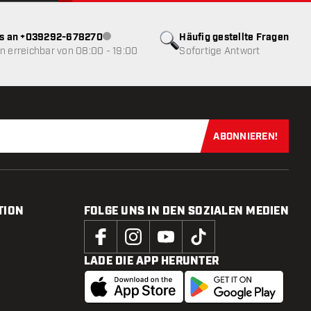
ns an +039292-678270
Häufig gestellte Fragen
Kundenservice nicht verfügbar
 erreichbar von 08:00 - 19:00
Sofortige Antwort
ABONNIEREN!
Jetzt für uns
TION
FOLGE UNS IN DEN SOZIALEN MEDIEN
LADE DIE APP HERUNTER