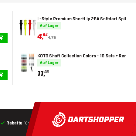
L-Style Premium ShortLip 2BA Softdart Spitzen
Auf Lager
4
,
04
4,75
IN DEN WARENKORB
KOTO Shaft Collection Colors - 10 Sets + Remover
Auf Lager
11
,
95
IN DEN WARENKORB
Rabatte
für Kunden
Produkte auf Lager
, Versand innerha