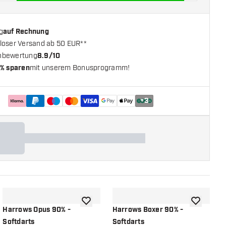
g
auf Rechnung
loser Versand ab 50 EUR**
nbewertung
8.9/10
% sparen
mit unserem Bonusprogramm!
+
3
chliste hinzufügen
Zur Wunschliste hinzufügen
Zur Wunsch
Harrows Opus 90% -
Harrows Boxer 90% -
H
Softdarts
Softdarts
S