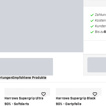
Zahlun
Kosten
Kunde
Bis zu
6
rtungen
Empfohlene Produkte
nschliste hinzufügen
Zur Wunschliste hinzufügen
Zur Wuns
Harrows Supergrip Ultra
Harrows Supergrip Black
90% - Softdarts
90% - Dartpfeile