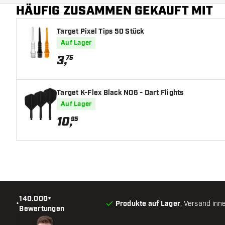
HÄUFIG ZUSAMMEN GEKAUFT MIT
Form Barrelnase
Target Pixel Tips 50 Stück
Barrel Gripzone
Auf Lager
Barrelform
3
,
75
Gewicht
Target K-Flex Black NO6 - Dart Flights
Barreldurchmesser (MM)
Auf Lager
10
,
95
Barrellänge (MM)
140.000+
•
Produkte auf Lager
, Versand inn
Bewertungen