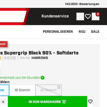
140.000+ Bewertungen
0
Konto
Meine Wunsch
Waren
Kundenservice
PERSONALISIEREN
NEU
SALE
Versand
s Supergrip Black 90% - Softdarts
4.6 (15)
Marke
:
HARROWS
tungssterne
innerhalb von 24 Stunden
wählen
:
amm
18 Gramm
20 Gramm
+
IN DEN WARENKORB
verringern
Menge erhöhen
Zur Wunschl