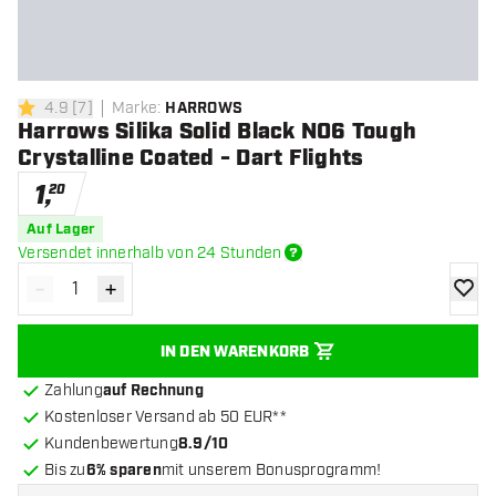
4.9
[
7
]
Marke
:
HARROWS
4.9 Bewertungssterne
Harrows Silika Solid Black NO6 Tough
Crystalline Coated - Dart Flights
1
,
20
Auf Lager
Versendet innerhalb von 24 Stunden
-
+
Menge verringern
Menge erhöhen
Zur Wu
IN DEN WARENKORB
Zahlung
auf Rechnung
Kostenloser Versand ab 50 EUR**
Kundenbewertung
8.9/10
Bis zu
6% sparen
mit unserem Bonusprogramm!