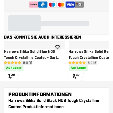
+
5
DAS KÖNNTE SIE AUCH INTERESSIEREN
Zur Wunschliste hinzufügen
Harrows Silika Solid Blue NO6
Harrows Silika Solid Red
Tough Crystalline Coated - Dart
Tough Crystalline Coated -
Bewertungsbereich öffnen
5.0 (1)
Bewertungsbere
5.0 (6)
Flights
Flights
5 Bewertungssterne
5 Bewertungssterne
Auf Lager
Auf Lager
1
,
1
,
20
20
PRODUKTINFORMATIONEN
Harrows Silika Solid Black NO6 Tough Crystalline
Coated Produktinformationen: