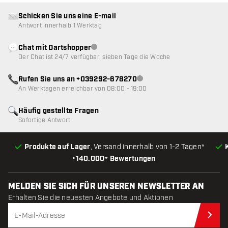
Schicken Sie uns eine E-mail
Antwort innerhalb 1 Werktag
Chat mit Dartshopper
Kundenservice nicht verfügbar
Der Chat ist 24/7 verfügbar, sieben Tage die Woche
Rufen Sie uns an +039292-678270
Kundenservice nicht verfügba
An Werktagen erreichbar von 08:00 - 19:00
Häufig gestellte Fragen
Sofortige Antwort
Produkte auf Lager
, Versand innerhalb von 1-2 Tagen*
•
140.000+ Bewertungen
MELDEN SIE SICH FÜR UNSEREN NEWSLETTER AN
Erhalten Sie die neuesten Angebote und Aktionen
Jet