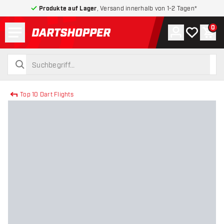
Produkte auf Lager
, Versand innerhalb von 1-2 Tagen*
Menü
0
Konto
Meine Wuns
War
zurück zur Startseite
suchen
suchen
Top 10 Dart Flights