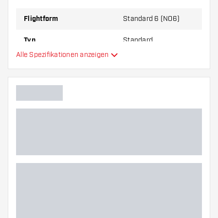
zu Ihnen passt!
Flightform
Standard 6 (NO6)
Typ
Standard
Alle Spezifikationen anzeigen
Flexibilität
Hauptfarbe