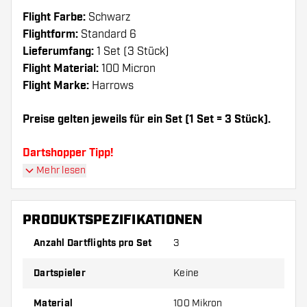
Flight Farbe:
Schwarz
Flightform:
Standard 6
Lieferumfang:
1 Set (3 Stück)
Flight Material:
100 Micron
Flight Marke:
Harrows
Preise gelten jeweils für ein Set (1 Set = 3 Stück).
Dartshopper Tipp!
Mehr lesen
Sorgen Sie für genügend Ersatz Flights und
Shafts. Diese können sich durch Gebrauch
PRODUKTSPEZIFIKATIONEN
abnutzen oder brechen.
Anzahl Dartflights pro Set
3
Probieren Sie eine andere Form, ein anderes
Dartspieler
Keine
Material oder eine andere Dicke der Flights aus,
um herauszufinden, welche Variante am besten
Material
100 Mikron