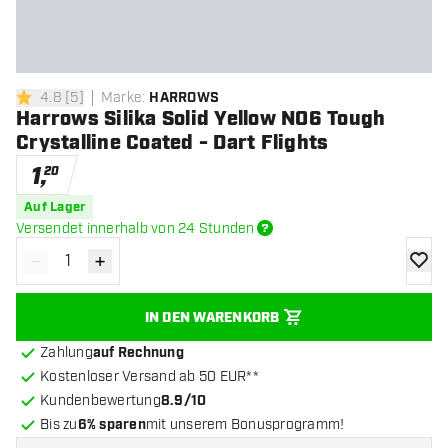
4.8
[
5
]
Marke
:
HARROWS
4.8 Bewertungssterne
Harrows Silika Solid Yellow NO6 Tough
Crystalline Coated - Dart Flights
1
,
20
Auf Lager
Versendet innerhalb von 24 Stunden
-
+
Menge verringern
Menge erhöhen
Zur Wu
IN DEN WARENKORB
Zahlung
auf Rechnung
Kostenloser Versand ab 50 EUR**
Kundenbewertung
8.9/10
Bis zu
6% sparen
mit unserem Bonusprogramm!