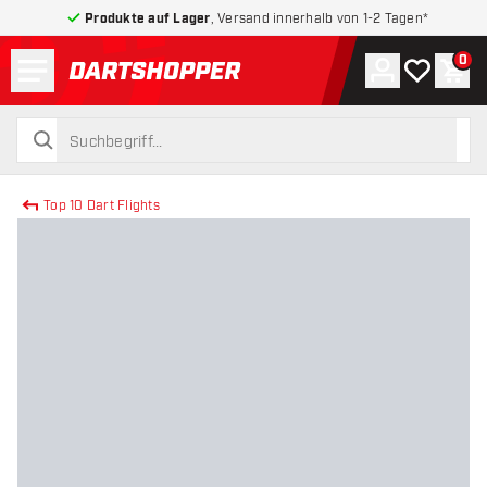
Produkte auf Lager
, Versand innerhalb von 1-2 Tagen*
Menü
0
Konto
Meine Wuns
War
zurück zur Startseite
suchen
suchen
Top 10 Dart Flights