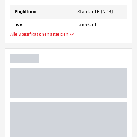
zu Ihnen passt!
Flightform
Standard 6 (NO6)
Typ
Standard
Alle Spezifikationen anzeigen
Flexibilität
Hauptfarbe