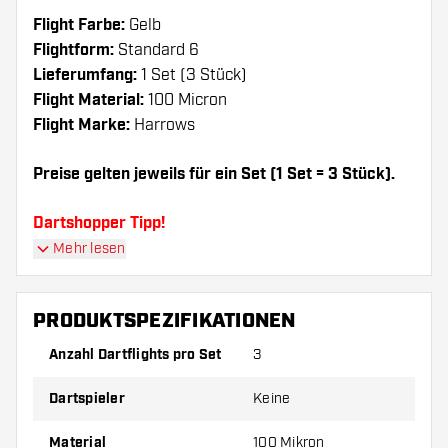
Flight Farbe:
Gelb
Flightform:
Standard 6
Lieferumfang:
1 Set (3 Stück)
Flight Material:
100 Micron
Flight Marke:
Harrows
Preise gelten jeweils für ein Set (1 Set = 3 Stück).
Dartshopper Tipp!
Mehr lesen
Sorgen Sie für genügend Ersatz Flights und
Shafts. Diese können sich durch Gebrauch
PRODUKTSPEZIFIKATIONEN
abnutzen oder brechen.
Anzahl Dartflights pro Set
3
Probieren Sie eine andere Form, ein anderes
Dartspieler
Keine
Material oder eine andere Dicke der Flights aus,
um herauszufinden, welche Variante am besten
Material
100 Mikron