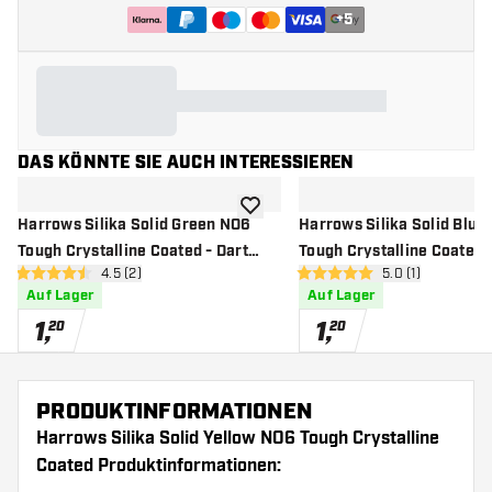
+
5
DAS KÖNNTE SIE AUCH INTERESSIEREN
Zur Wunschliste hinzufügen
Harrows Silika Solid Green NO6
Harrows Silika Solid Blue
Tough Crystalline Coated - Dart
Tough Crystalline Coated -
Bewertungsbereich öffnen
4.5 (2)
Bewertungsberei
5.0 (1)
Flights
Flights
4.5 Bewertungssterne
5 Bewertungssterne
Auf Lager
Auf Lager
1
,
1
,
20
20
PRODUKTINFORMATIONEN
Harrows Silika Solid Yellow NO6 Tough Crystalline
Coated Produktinformationen: