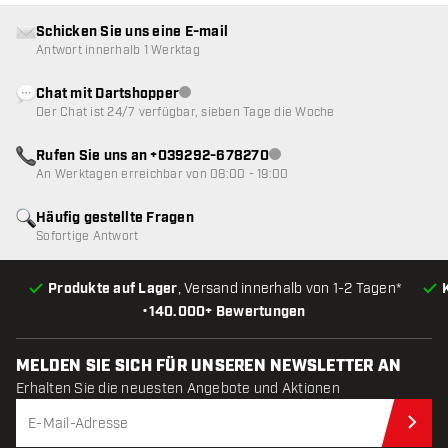
Schicken Sie uns eine E-mail
Antwort innerhalb 1 Werktag
Chat mit Dartshopper
Kundenservice nicht verfügbar
Der Chat ist 24/7 verfügbar, sieben Tage die Woche
Rufen Sie uns an +039292-678270
Kundenservice nicht verfügba
An Werktagen erreichbar von 08:00 - 19:00
Häufig gestellte Fragen
Sofortige Antwort
Produkte auf Lager
, Versand innerhalb von 1-2 Tagen*
•
140.000+ Bewertungen
MELDEN SIE SICH FÜR UNSEREN NEWSLETTER AN
Erhalten Sie die neuesten Angebote und Aktionen
Jet