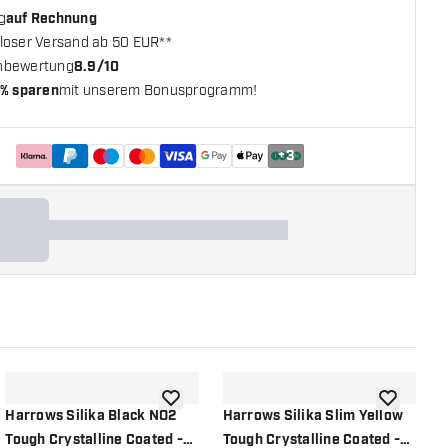
g
auf Rechnung
loser Versand ab 50 EUR**
nbewertung
8.9/10
% sparen
mit unserem Bonusprogramm!
+
3
chliste hinzufügen
Zur Wunschliste hinzufügen
Zur Wunsch
Harrows Silika Black NO2
Harrows Silika Slim Yellow
H
Tough Crystalline Coated -
Tough Crystalline Coated -
R