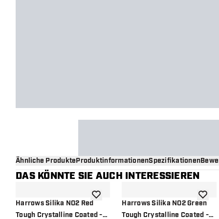
Ähnliche Produkte
Produktinformationen
Spezifikationen
Bewe
DAS KÖNNTE SIE AUCH INTERESSIEREN
Zur Wunschliste hinzufügen
Zur Wu
Harrows Silika NO2 Red
Harrows Silika NO2 Green
Tough Crystalline Coated -
Tough Crystalline Coated -