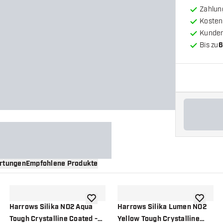
Zahlun
Kosten
Kunde
Bis zu
6
rtungen
Empfohlene Produkte
nschliste hinzufügen
Zur Wunschliste hinzufügen
Zur Wuns
Harrows Silika NO2 Aqua
Harrows Silika Lumen NO2
Tough Crystalline Coated -
Yellow Tough Crystalline