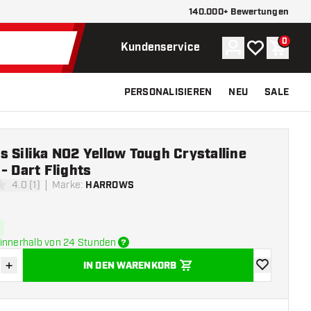
140.000+ Bewertungen
0
Konto
Meine Wunsch
Waren
Kundenservice
PERSONALISIEREN
NEU
SALE
 Silika NO2 Yellow Tough Crystalline
- Dart Flights
4.0 (1)
Marke
:
HARROWS
ngssterne
innerhalb von 24 Stunden
+
IN DEN WARENKORB
verringern
Menge erhöhen
Zur Wunschl