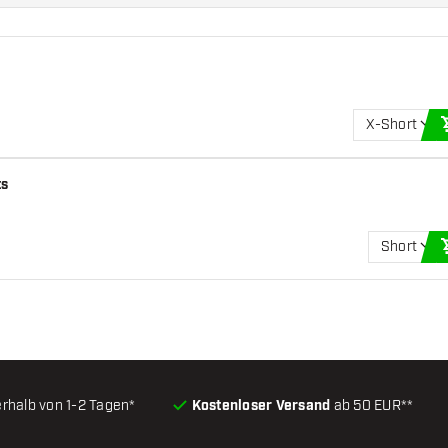
X-Short
ts
Short
erhalb von 1-2 Tagen*
Kostenloser Versand
ab 50 EUR**