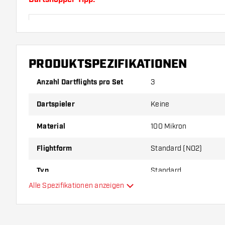
Sorgen Sie für genügend Ersatz Flights und Shafts.
durch Gebrauch abnutzen oder brechen.
PRODUKTSPEZIFIKATIONEN
Probieren Sie eine andere Form, ein anderes Materi
Dicke der Flights aus, um herauszufinden, welche V
Anzahl Dartflights pro Set
3
Ihnen passt!
Dartspieler
Keine
Material
100 Mikron
Flightform
Standard (NO2)
Typ
Standard
Alle Spezifikationen anzeigen
Flexibilität
Hauptfarbe