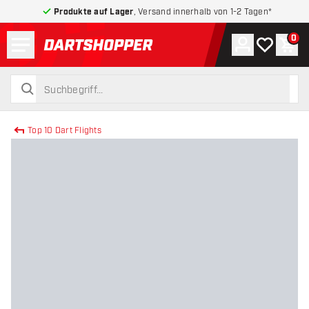
Produkte auf Lager
, Versand innerhalb von 1-2 Tagen*
Menü
0
Konto
Meine Wuns
War
zurück zur Startseite
suchen
suchen
Top 10 Dart Flights