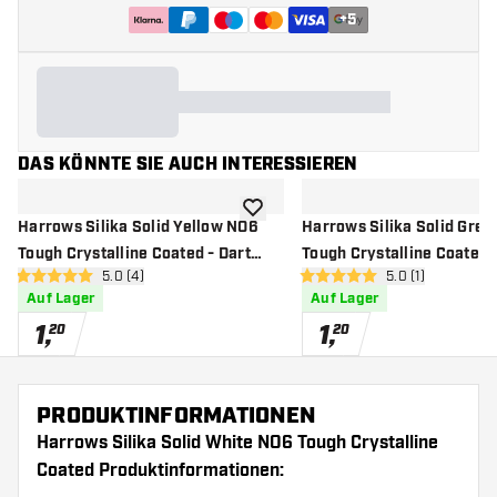
+
5
DAS KÖNNTE SIE AUCH INTERESSIEREN
Zur Wunschliste hinzufügen
Harrows Silika Solid Yellow NO6
Harrows Silika Solid Gre
Tough Crystalline Coated - Dart
Tough Crystalline Coated -
Bewertungsbereich öffnen
5.0 (4)
Bewertungsberei
5.0 (1)
Flights
Flights
5 Bewertungssterne
5 Bewertungssterne
Auf Lager
Auf Lager
1
,
1
,
20
20
PRODUKTINFORMATIONEN
Harrows Silika Solid White NO6 Tough Crystalline
Coated Produktinformationen: