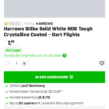
5.0
[
3
]
Marke
:
HARROWS
5 Bewertungssterne
Harrows Silika Solid White NO6 Tough
Crystalline Coated - Dart Flights
1
,
20
Auf Lager
Versendet innerhalb von 24 Stunden
-
+
Menge verringern
Menge erhöhen
Zur Wu
IN DEN WARENKORB
Zahlung
auf Rechnung
Kostenloser Versand ab 50 EUR**
Kundenbewertung
8.9/10
Bis zu
6% sparen
mit unserem Bonusprogramm!