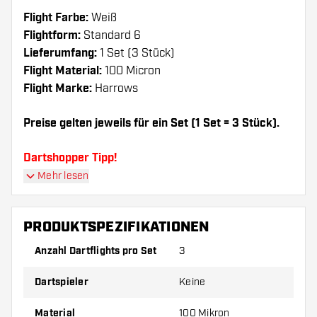
Flight Farbe:
Weiß
Flightform:
Standard 6
Lieferumfang:
1 Set (3 Stück)
Flight Material:
100 Micron
Flight Marke:
Harrows
Preise gelten jeweils für ein Set (1 Set = 3 Stück).
Dartshopper Tipp!
Mehr lesen
Sorgen Sie für genügend Ersatz Flights und
Shafts. Diese können sich durch Gebrauch
PRODUKTSPEZIFIKATIONEN
abnutzen oder brechen.
Anzahl Dartflights pro Set
3
Probieren Sie eine andere Form, ein anderes
Dartspieler
Keine
Material oder eine andere Dicke der Flights aus,
um herauszufinden, welche Variante am besten
Material
100 Mikron