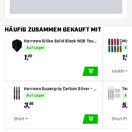
HÄUFIG ZUSAMMEN GEKAUFT MIT
Harrows Silika Solid Black NO6 Toug
Missi
h Crystalline Coated - Dart Flights
Auf Lager
Auf
1
,
1
,
20
00
Violett
IN DEN WARENKOR
Harrows Supergrip Carbon Silver - D
Targe
art Shafts
afts
Auf Lager
Auf
3
,
5
,
95
49
Short
Short Plus
IN DEN WARENKOR