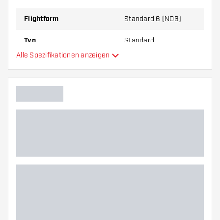
zu Ihnen passt!
Flightform
Standard 6 (NO6)
Typ
Standard
Alle Spezifikationen anzeigen
Flexibilität
Hauptfarbe