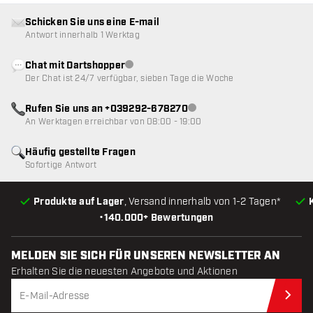
Schicken Sie uns eine E-mail
Antwort innerhalb 1 Werktag
Chat mit Dartshopper
Kundenservice nicht verfügbar
Der Chat ist 24/7 verfügbar, sieben Tage die Woche
Rufen Sie uns an +039292-678270
Kundenservice nicht verfügba
An Werktagen erreichbar von 08:00 - 19:00
Häufig gestellte Fragen
Sofortige Antwort
Produkte auf Lager
, Versand innerhalb von 1-2 Tagen*
•
140.000+ Bewertungen
MELDEN SIE SICH FÜR UNSEREN NEWSLETTER AN
Erhalten Sie die neuesten Angebote und Aktionen
Jet