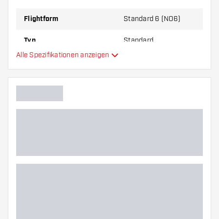
zu Ihnen passt!
Flightform
Standard 6 (NO6)
Typ
Standard
Alle Spezifikationen anzeigen
Flexibilität
Hauptfarbe