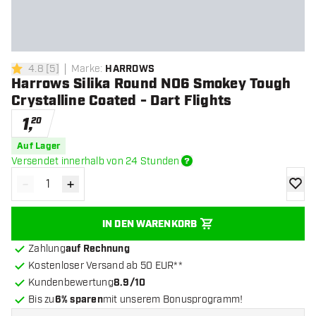
4.8
[
5
]
Marke
:
HARROWS
4.8 Bewertungssterne
Harrows Silika Round NO6 Smokey Tough
Crystalline Coated - Dart Flights
1
,
20
Auf Lager
Versendet innerhalb von 24 Stunden
-
+
Menge verringern
Menge erhöhen
Zur Wu
IN DEN WARENKORB
Zahlung
auf Rechnung
Kostenloser Versand ab 50 EUR**
Kundenbewertung
8.9/10
Bis zu
6% sparen
mit unserem Bonusprogramm!