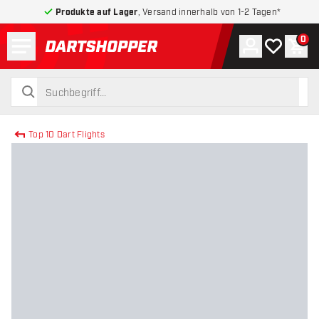
Produkte auf Lager
, Versand innerhalb von 1-2 Tagen*
Menü
0
Konto
Meine Wuns
War
zurück zur Startseite
suchen
suchen
Top 10 Dart Flights