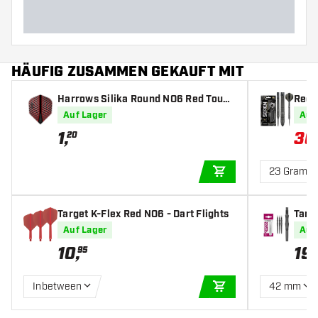
HÄUFIG ZUSAMMEN GEKAUFT MIT
Harrows Silika Round NO6 Red Tough
Red 
Crystalline Coated - Dart Flights
feile
Auf Lager
Auf
1
,
36
20
23 Gramm
IN DEN WARENKOR
Target K-Flex Red NO6 - Dart Flights
Targ
Auf Lager
Auf
10
,
19
,
95
Inbetween
42 mm
IN DEN WARENKOR