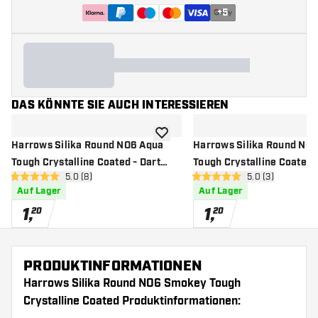
+
5
DAS KÖNNTE SIE AUCH INTERESSIEREN
Zur Wunschliste hinzufügen
Harrows Silika Round NO6 Aqua
Harrows Silika Round NO
Tough Crystalline Coated - Dart
Tough Crystalline Coated -
Bewertungsbereich öffnen
5.0 (8)
Bewertungsbere
5.0 (3)
Flights
Flights
5 Bewertungssterne
5 Bewertungssterne
Auf Lager
Auf Lager
1
,
1
,
20
20
PRODUKTINFORMATIONEN
Harrows Silika Round NO6 Smokey Tough
Crystalline Coated Produktinformationen: