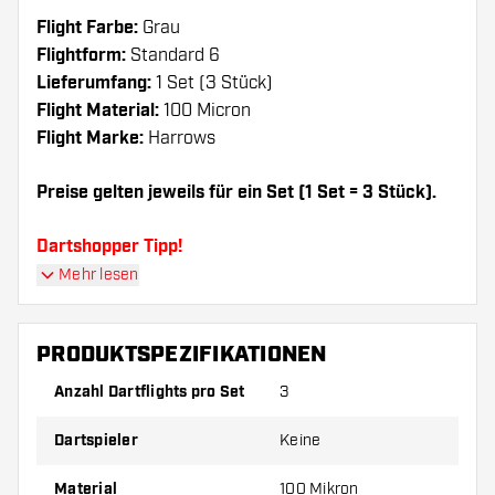
Flight Farbe:
Grau
Flightform:
Standard 6
Lieferumfang:
1 Set (3 Stück)
Flight Material:
100 Micron
Flight Marke:
Harrows
Preise gelten jeweils für ein Set (1 Set = 3 Stück).
Dartshopper Tipp!
Mehr lesen
Sorgen Sie für genügend Ersatz Flights und
Shafts. Diese können sich durch Gebrauch
PRODUKTSPEZIFIKATIONEN
abnutzen oder brechen.
Anzahl Dartflights pro Set
3
Probieren Sie eine andere Form, ein anderes
Dartspieler
Keine
Material oder eine andere Dicke der Flights aus,
um herauszufinden, welche Variante am besten
Material
100 Mikron