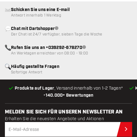
Schicken Sie uns eine E-mail
Antwort innerhalb 1 Werktag
Chat mit Dartshopper
Kundenservice nicht verfügbar
Der Chat ist 24/7 verfügbar, sieben Tage die Woche
Rufen Sie uns an +039292-678270
Kundenservice nicht verfügba
An Werktagen erreichbar von 08:00 - 19:00
Häufig gestellte Fragen
Sofortige Antwort
Produkte auf Lager
, Versand innerhalb von 1-2 Tagen*
•
140.000+ Bewertungen
MELDEN SIE SICH FÜR UNSEREN NEWSLETTER AN
Erhalten Sie die neuesten Angebote und Aktionen
Jet