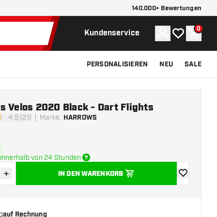
140.000+ Bewertungen
0
Konto
Meine Wunsch
Waren
Kundenservice
PERSONALISIEREN
NEU
SALE
 Velos 2020 Black - Dart Flights
4.5 (21)
Marke
:
HARROWS
tungssterne
innerhalb von 24 Stunden
+
IN DEN WARENKORB
verringern
Menge erhöhen
Zur Wunschl
g
auf Rechnung