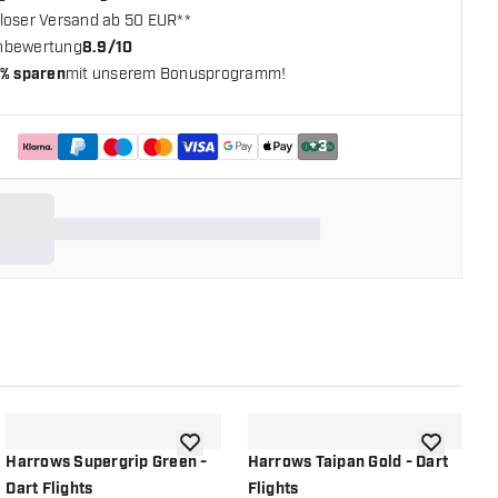
loser Versand ab 50 EUR**
nbewertung
8.9/10
% sparen
mit unserem Bonusprogramm!
+
3
chliste hinzufügen
Zur Wunschliste hinzufügen
Zur Wunsch
Harrows Supergrip Green -
Harrows Taipan Gold - Dart
H
Dart Flights
Flights
F