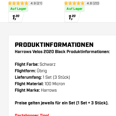
Bewertungsbereich öffnen
4.9 (21)
Bewertungsbereic
4.8 (20)
4.9 Bewertungssterne
4.8 Bewertungssterne
Auf Lager
Auf Lager
1
,
1
,
20
20
PRODUKTINFORMATIONEN
Harrows Velos 2020 Black Produktinformationen:
Flight Farbe:
Schwarz
Flightform:
Übrig
Lieferumfang:
1 Set (3 Stück)
Flight Material:
100 Micron
Flight Marke:
Harrows
Preise gelten jeweils für ein Set (1 Set = 3 Stück).
Dartshopper Tipp!