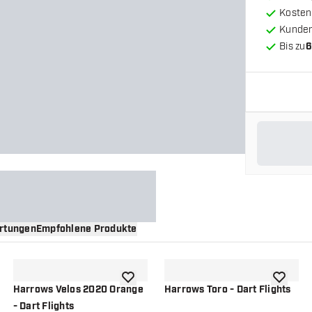
Kosten
Kunde
Bis zu
6
rtungen
Empfohlene Produkte
nschliste hinzufügen
Zur Wunschliste hinzufügen
Zur Wuns
Harrows Velos 2020 Orange
Harrows Toro - Dart Flights
- Dart Flights