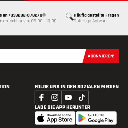
ns an +039292-678270
Häufig gestellte Fragen
Kundenservice nicht verfügbar
 erreichbar von 08:00 - 19:00
Sofortige Antwort
ABONNIEREN!
Jetzt für uns
TION
FOLGE UNS IN DEN SOZIALEN MEDIEN
LADE DIE APP HERUNTER