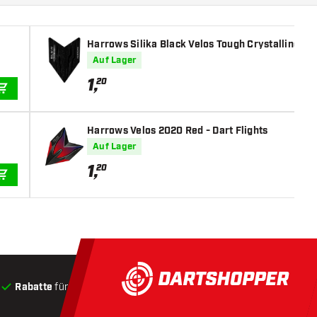
Harrows Silika Black Velos Tough Crystalline Coa
Auf Lager
1
,
20
IN DEN WARENKORB
Harrows Velos 2020 Red - Dart Flights
Auf Lager
1
,
20
IN DEN WARENKORB
Rabatte
für Kunden
Produkte auf Lager
, Versand innerha