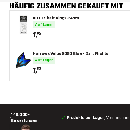
HÄUFIG ZUSAMMEN GEKAUFT MIT
KOTO Shaft Rings 24pcs
Auf Lager
1
,
45
Harrows Velos 2020 Blue - Dart Flights
Auf Lager
1
,
20
140.000+
•
Produkte auf Lager
, Versand inn
Bewertungen