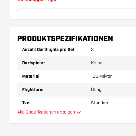
Sorgen Sie für genügend Ersatz Flights und Shafts.
durch Gebrauch abnutzen oder brechen.
PRODUKTSPEZIFIKATIONEN
Probieren Sie eine andere Form, ein anderes Materi
Dicke der Flights aus, um herauszufinden, welche V
Anzahl Dartflights pro Set
3
Ihnen passt!
Dartspieler
Keine
Material
100 Mikron
Flightform
Übrig
Typ
Standard
Alle Spezifikationen anzeigen
Flexibilität
Hauptfarbe