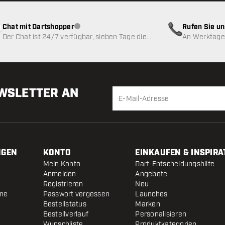
Chat mit Dartshopper
Rufen Sie u
Kundenservice nicht verfügbar
Der Chat ist 24/7 verfügbar, sieben Tage die
An Werktagen
Woche
EWSLETTER AN
NGEN
KONTO
EINKAUFEN & INSPIRA
Mein Konto
Dart-Entscheidungshilfe
Anmelden
Angebote
Registrieren
Neu
ine
Passwort vergessen
Launches
Bestellstatus
Marken
Bestellverlauf
Personalisieren
Wunschliste
Produktkategorien