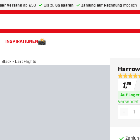
ser Versand
ab €50
Bis zu
6% sparen
Zahlung auf Rechnung
möglich
INSPIRATIONEN
Black - Dart Flights
Harrows
4.5 Bewer
1
,
20
Auf Lager
Versendet 
-
Menge 
Zahlun