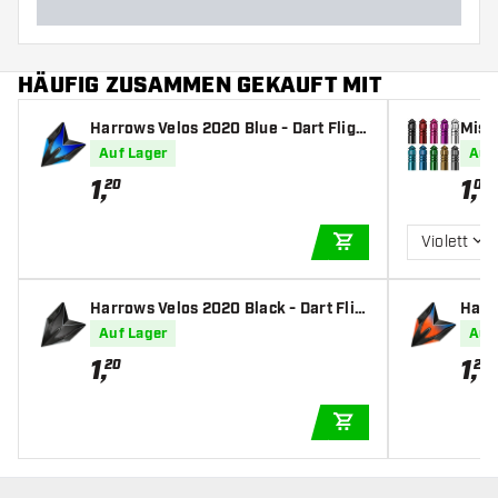
HÄUFIG ZUSAMMEN GEKAUFT MIT
Harrows Velos 2020 Blue - Dart Fligh
Missi
ts
Auf Lager
Auf
1
,
1
,
20
00
Violett
IN DEN WARENKOR
Harrows Velos 2020 Black - Dart Flig
Harr
hts
ghts
Auf Lager
Auf
1
,
1
,
20
20
IN DEN WARENKOR