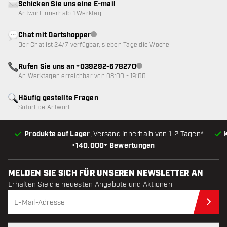
Schicken Sie uns eine E-mail
Antwort innerhalb 1 Werktag
Chat mit Dartshopper
Kundenservice nicht verfügbar
Der Chat ist 24/7 verfügbar, sieben Tage die Woche
Rufen Sie uns an +039292-678270
Kundenservice nicht verfügba
An Werktagen erreichbar von 08:00 - 19:00
Häufig gestellte Fragen
Sofortige Antwort
Produkte auf Lager
, Versand innerhalb von 1-2 Tagen*
•
140.000+ Bewertungen
MELDEN SIE SICH FÜR UNSEREN NEWSLETTER AN
Erhalten Sie die neuesten Angebote und Aktionen
Jet