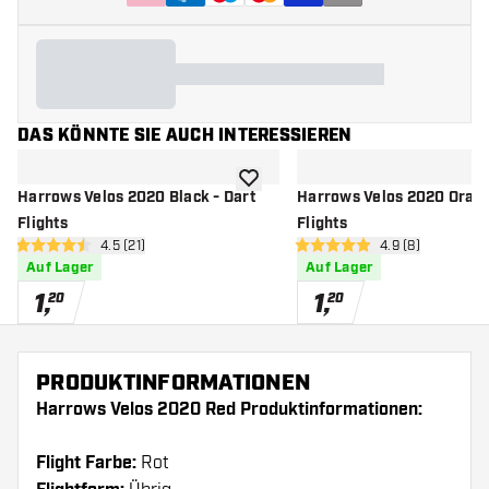
DAS KÖNNTE SIE AUCH INTERESSIEREN
Zur Wunschliste hinzufügen
Harrows Velos 2020 Black - Dart
Harrows Velos 2020 Orang
Flights
Flights
Bewertungsbereich öffnen
4.5 (21)
Bewertungsberei
4.9 (8)
4.5 Bewertungssterne
4.9 Bewertungssterne
Auf Lager
Auf Lager
1
,
1
,
20
20
PRODUKTINFORMATIONEN
Harrows Velos 2020 Red Produktinformationen:
Flight Farbe:
Rot