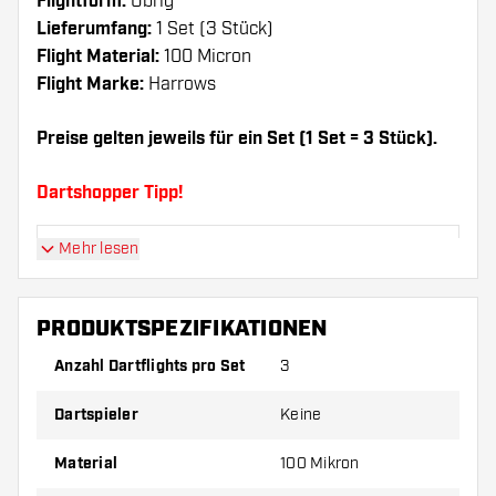
Flightform:
Übrig
Lieferumfang:
1 Set (3 Stück)
Flight Material:
100 Micron
Flight Marke:
Harrows
Preise gelten jeweils für ein Set (1 Set = 3 Stück).
Dartshopper Tipp!
Mehr lesen
Sorgen Sie für genügend Ersatz Flights und
Shafts. Diese können sich durch Gebrauch
abnutzen oder brechen.
PRODUKTSPEZIFIKATIONEN
Anzahl Dartflights pro Set
3
Probieren Sie eine andere Form, ein anderes
Material oder eine andere Dicke der Flights aus,
Dartspieler
Keine
um herauszufinden, welche Variante am besten
zu Ihnen passt!
Material
100 Mikron