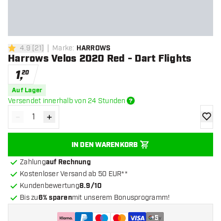
4.9
[
21
]
Marke
:
HARROWS
4.9 Bewertungssterne
Harrows Velos 2020 Red - Dart Flights
1
,
20
Auf Lager
Versendet innerhalb von 24 Stunden
-
+
Menge verringern
Menge erhöhen
Zur Wu
IN DEN WARENKORB
Zahlung
auf Rechnung
Kostenloser Versand ab 50 EUR**
Kundenbewertung
8.9/10
Bis zu
6% sparen
mit unserem Bonusprogramm!
+
5