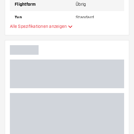
Flightform
Übrig
Typ
Standard
Alle Spezifikationen anzeigen
Flexibilität
Hauptfarbe