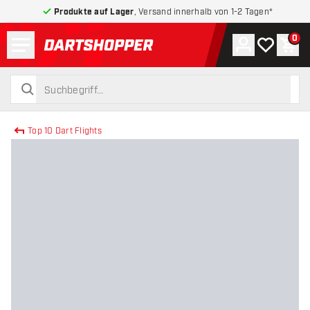
Produkte auf Lager
, Versand innerhalb von 1-2 Tagen*
Menü
0
Konto
Meine Wuns
War
zurück zur Startseite
suchen
suchen
Top 10 Dart Flights