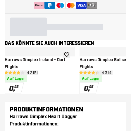
+
5
DAS KÖNNTE SIE AUCH INTERESSIEREN
Zur Wunschliste hinzufügen
Harrows Dimplex Ireland - Dart
Harrows Dimplex Bullseye 
Flights
Flights
Bewertungsbereich öffnen
4.2 (5)
Bewertungsberei
4.3 (4)
4.2 Bewertungssterne
4.3 Bewertungssterne
Auf Lager
Auf Lager
0
,
0
,
95
95
PRODUKTINFORMATIONEN
Harrows Dimplex Heart Dagger
Produktinformationen: