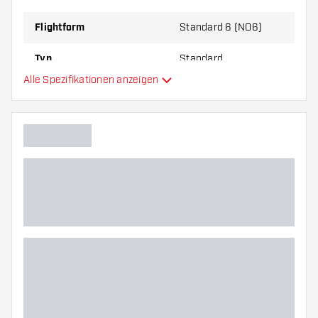
zu Ihnen passt!
Flightform
Standard 6 (NO6)
Typ
Standard
Alle Spezifikationen anzeigen
Flexibilität
Hauptfarbe