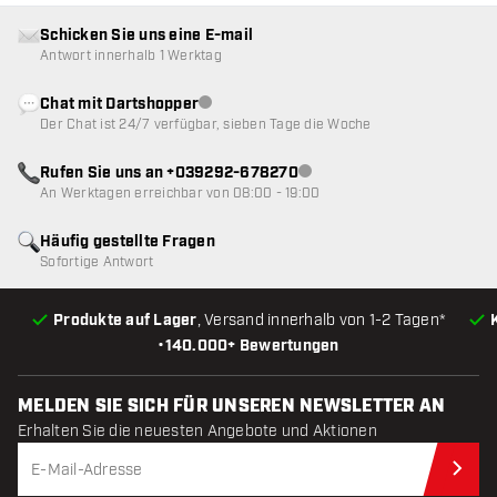
Schicken Sie uns eine E-mail
Antwort innerhalb 1 Werktag
Chat mit Dartshopper
Kundenservice nicht verfügbar
Der Chat ist 24/7 verfügbar, sieben Tage die Woche
Rufen Sie uns an +039292-678270
Kundenservice nicht verfügba
An Werktagen erreichbar von 08:00 - 19:00
Häufig gestellte Fragen
Sofortige Antwort
Produkte auf Lager
, Versand innerhalb von 1-2 Tagen*
•
140.000+ Bewertungen
MELDEN SIE SICH FÜR UNSEREN NEWSLETTER AN
Erhalten Sie die neuesten Angebote und Aktionen
Jet