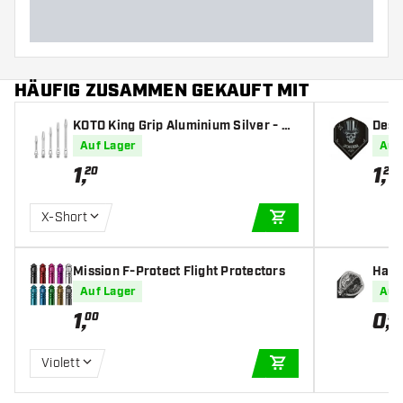
HÄUFIG ZUSAMMEN GEKAUFT MIT
KOTO King Grip Aluminium Silver - Da
Desig
rt Shafts
hts
Auf Lager
Auf
1
,
1
,
20
20
X-Short
IN DEN WARENKOR
Mission F-Protect Flight Protectors
Harr
art F
Auf Lager
Auf
1
,
0
,
00
95
Violett
IN DEN WARENKOR