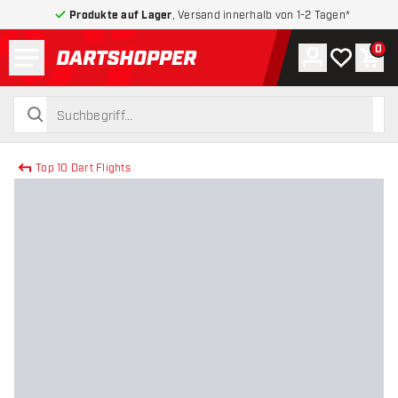
Produkte auf Lager
, Versand innerhalb von 1-2 Tagen*
Menü
0
Konto
Meine Wuns
War
zurück zur Startseite
suchen
suchen
Top 10 Dart Flights