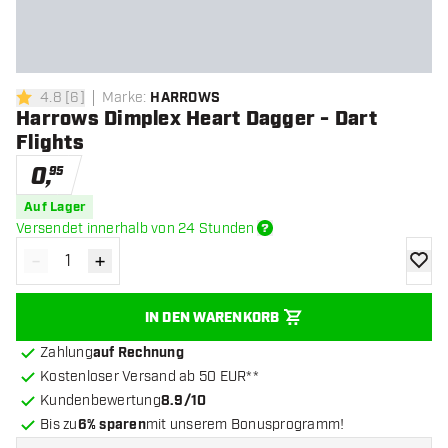
4.8
[
6
]
Marke
:
HARROWS
4.8 Bewertungssterne
Harrows Dimplex Heart Dagger - Dart
Flights
0
,
95
Auf Lager
Versendet innerhalb von 24 Stunden
-
+
Menge verringern
Menge erhöhen
Zur Wu
IN DEN WARENKORB
Zahlung
auf Rechnung
Kostenloser Versand ab 50 EUR**
Kundenbewertung
8.9/10
Bis zu
6% sparen
mit unserem Bonusprogramm!