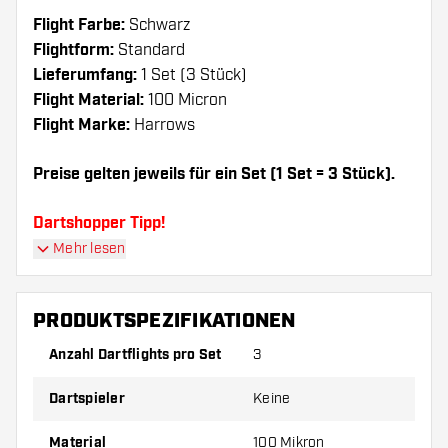
Flight Farbe:
Schwarz
Flightform:
Standard
Lieferumfang:
1 Set (3 Stück)
Flight Material:
100 Micron
Flight Marke:
Harrows
Preise gelten jeweils für ein Set (1 Set = 3 Stück).
Dartshopper Tipp!
Mehr lesen
Sorgen Sie für genügend Ersatz Flights und
Shafts. Diese können sich durch Gebrauch
PRODUKTSPEZIFIKATIONEN
abnutzen oder brechen.
Anzahl Dartflights pro Set
3
Probieren Sie eine andere Form, ein anderes
Dartspieler
Keine
Material oder eine andere Dicke der Flights aus,
um herauszufinden, welche Variante am besten
Material
100 Mikron