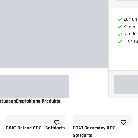
Zahlun
Kosten
Kunde
Bis zu
6
rtungen
Empfohlene Produkte
nschliste hinzufügen
Zur Wunschliste hinzufügen
Zur Wuns
GOAT Reload 80% - Softdarts
GOAT Ceremony 90% -
Softdarts