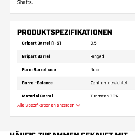
Shafts.
PRODUKTSPEZIFIKATIONEN
Gripart Barrel (1-5)
3.5
Gripart Barrel
Ringed
Form Barrelnase
Rund
Barrel-Balance
Zentrum gewichtet
Material Barrel
Tungsten 80%
Alle Spezifikationen anzeigen
Gripart Barrelnase
Dartspieler