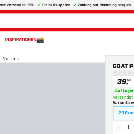
ser Versand
ab €50
Bis zu
6% sparen
Zahlung auf Rechnung
möglich
INSPIRATIONEN
- Softdarts
GOAT P
0 Bewertu
39
,
95
Auf Lager
Versendet 
Variante 
20 Gr
-
Menge 