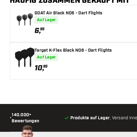
HÄUFIG ZUSAMMEN GEKAUFT MIT
Barrelfarbe
GOAT Air Black NO6 - Dart Flights
Barrel Gripzone
Auf Lager
Barrelform
6
,
95
Gewicht
Target K-Flex Black NO6 - Dart Flights
Barreldurchmesser (MM)
Auf Lager
10
,
95
Barrellänge (MM)
140.000+
•
Produkte auf Lager
, Versand inn
Bewertungen