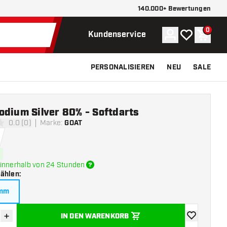
140.000+ Bewertungen
0
Konto
Meine Wunsch
Waren
Kundenservice
PERSONALISIEREN
NEU
SALE
odium Silver 80% - Softdarts
0.0 (0)
Marke
:
GOAT
ngssterne
innerhalb von 24 Stunden
wählen
:
amm
+
IN DEN WARENKORB
verringern
Menge erhöhen
Zur Wunschl