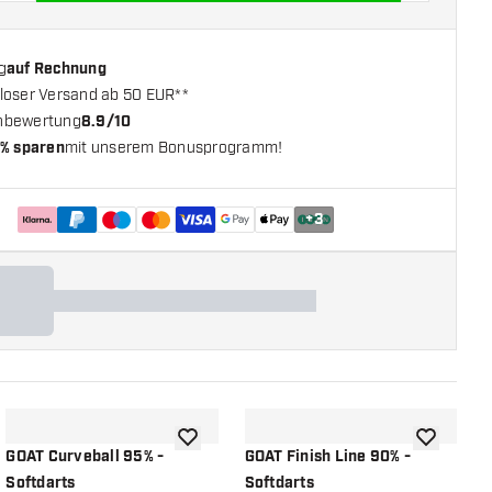
g
auf Rechnung
loser Versand ab 50 EUR**
nbewertung
8.9/10
% sparen
mit unserem Bonusprogramm!
+
3
chliste hinzufügen
Zur Wunschliste hinzufügen
Zur Wunsch
GOAT Curveball 95% -
GOAT Finish Line 90% -
G
Softdarts
Softdarts
D