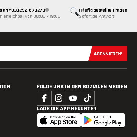
ns an +039292-678270
Häufig gestellte Fragen
Kundenservice nicht verfügbar
 erreichbar von 08:00 - 19:00
Sofortige Antwort
ABONNIEREN!
Jetzt für uns
TION
FOLGE UNS IN DEN SOZIALEN MEDIEN
LADE DIE APP HERUNTER