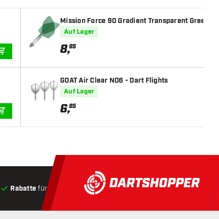
Mission Force 90 Gradient Transparent Green NO6
Auf Lager
8
,
95
IN DEN WARENKORB
GOAT Air Clear NO6 - Dart Flights
Auf Lager
6
,
95
IN DEN WARENKORB
Rabatte
für Kunden
Produkte auf Lager
, Versand innerha