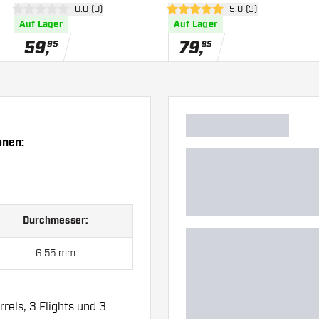
 öffnen
Bewertungsbereich öffnen
0.0 (0)
Bewertungsbereich 
5.0 (3)
0 Bewertungssterne
5 Bewertungssterne
Auf Lager
Auf Lager
59
,
79
,
95
95
onen:
Durchmesser:
6.55 mm
rels, 3 Flights und 3