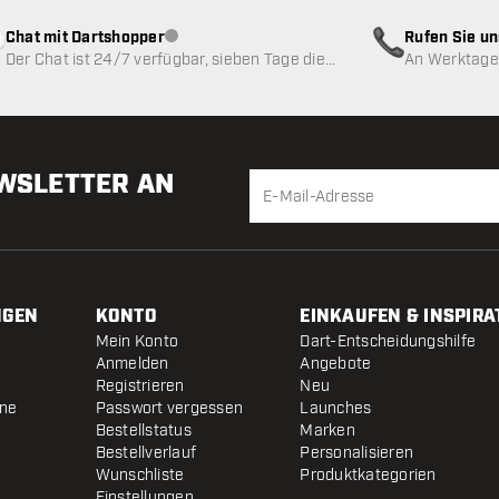
Chat mit Dartshopper
Rufen Sie u
Kundenservice nicht verfügbar
Der Chat ist 24/7 verfügbar, sieben Tage die
An Werktagen
Woche
EWSLETTER AN
NGEN
KONTO
EINKAUFEN & INSPIRA
Mein Konto
Dart-Entscheidungshilfe
Anmelden
Angebote
Registrieren
Neu
ine
Passwort vergessen
Launches
Bestellstatus
Marken
Bestellverlauf
Personalisieren
Wunschliste
Produktkategorien
Einstellungen