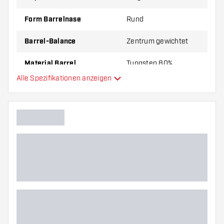
Form Barrelnase
Rund
Barrel-Balance
Zentrum gewichtet
Material Barrel
Tungsten 80%
Alle Spezifikationen anzeigen
Gripart Barrelnase
Dartspieler
Barrelfarbe
Barrel Gripzone
Barrelform
Gewicht
Barreldurchmesser (MM)