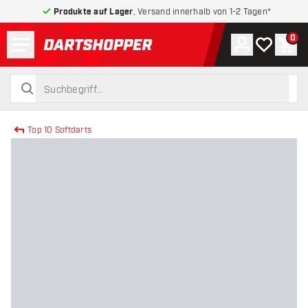
Produkte auf Lager
, Versand innerhalb von 1-2 Tagen*
Menü
0
Konto
Meine Wuns
War
zurück zur Startseite
suchen
suchen
Top 10 Softdarts