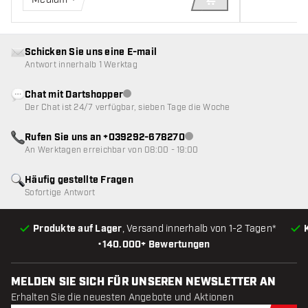
IN DEN WARENKOR
Schicken Sie uns eine E-mail
Antwort innerhalb 1 Werktag
Chat mit Dartshopper
Kundenservice nicht verfügbar
Der Chat ist 24/7 verfügbar, sieben Tage die Woche
Rufen Sie uns an +039292-678270
Kundenservice nicht verfügba
An Werktagen erreichbar von 08:00 - 19:00
Häufig gestellte Fragen
Sofortige Antwort
Produkte auf Lager
, Versand innerhalb von 1-2 Tagen*
•
140.000+ Bewertungen
MELDEN SIE SICH FÜR UNSEREN NEWSLETTER AN
Erhalten Sie die neuesten Angebote und Aktionen