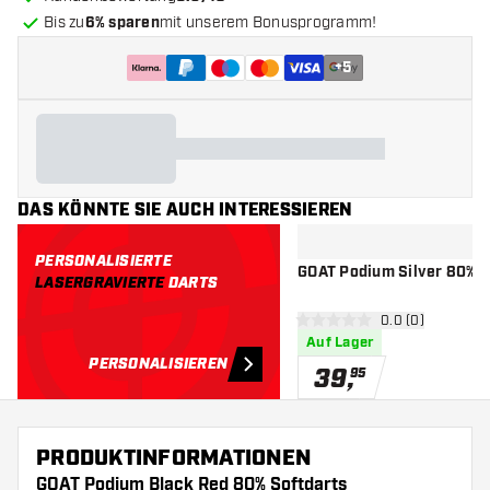
Bis zu
6% sparen
mit unserem Bonusprogramm!
+
5
DAS KÖNNTE SIE AUCH INTERESSIEREN
PERSONALISIERTE
GOAT Podium Silver 80% -
LASERGRAVIERTE
DARTS
Bewertungsbere
0.0 (0)
0 Bewertungssterne
Auf Lager
PERSONALISIEREN
39
,
95
PRODUKTINFORMATIONEN
GOAT Podium Black Red 80% Softdarts