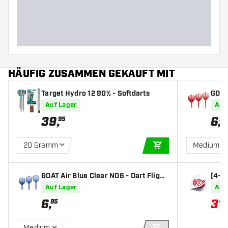
Barrellänge (MM)
HÄUFIG ZUSAMMEN GEKAUFT MIT
Target Hydro 12 90% - Softdarts
GOAT 
Auf Lager
Auf
39
,
6
,
95
95
20 Gramm
Medium
IN DEN WARENKOR
GOAT Air Blue Clear NO6 - Dart Flight
[4-Se
s
(10 S
Auf Lager
Auf
6
,
31
,
95
Medium