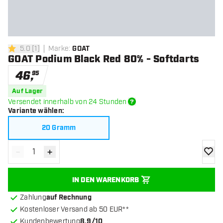
5.0
[
1
]
Marke
:
GOAT
5 Bewertungssterne
GOAT Podium Black Red 80% - Softdarts
46
,
95
Auf Lager
Versendet innerhalb von 24 Stunden
Variante wählen
:
20 Gramm
-
+
Menge verringern
Menge erhöhen
Zur Wu
IN DEN WARENKORB
Zahlung
auf Rechnung
Kostenloser Versand ab 50 EUR**
Kundenbewertung
8.9/10