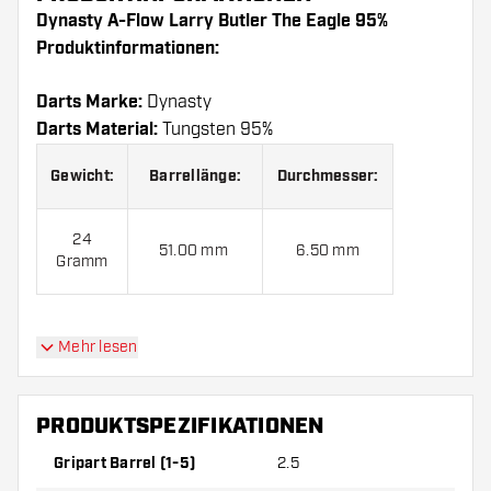
Dynasty A-Flow Larry Butler The Eagle 95%
Produktinformationen:
Darts Marke:
Dynasty
Darts Material:
Tungsten 95%
Gewicht:
Barrellänge:
Durchmesser:
24
51.00 mm
6.50 mm
Gramm
Mehr lesen
Dynasty A-Flow Larry Butler The Eagle 95%
kommen mit:
3 Barrels, 3 Flights und 3 Shafts.
PRODUKTSPEZIFIKATIONEN
Gripart Barrel (1-5)
2.5