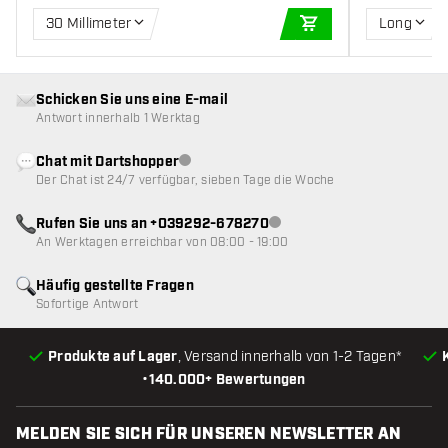
30 Millimeter
Long
IN DEN WARENKOR
Schicken Sie uns eine E-mail
Antwort innerhalb 1 Werktag
Chat mit Dartshopper
Kundenservice nicht verfügbar
Der Chat ist 24/7 verfügbar, sieben Tage die Woche
Rufen Sie uns an +039292-678270
Kundenservice nicht verfügba
An Werktagen erreichbar von 08:00 - 19:00
Häufig gestellte Fragen
Sofortige Antwort
Produkte auf Lager
, Versand innerhalb von 1-2 Tagen*
•
140.000+ Bewertungen
MELDEN SIE SICH FÜR UNSEREN NEWSLETTER AN