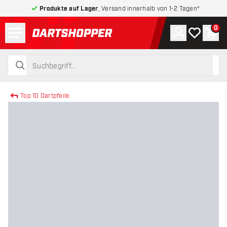
Produkte auf Lager
, Versand innerhalb von 1-2 Tagen*
Menü
0
Konto
Meine Wuns
War
zurück zur Startseite
suchen
suchen
Top 10 Dartpfeile