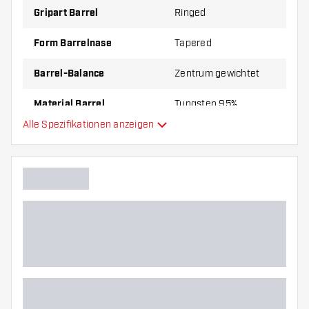
Gripart Barrel
Ringed
Form Barrelnase
Tapered
Barrel-Balance
Zentrum gewichtet
Material Barrel
Tungsten 95%
Alle Spezifikationen anzeigen
Gripart Barrelnase
Dartspieler
Barrelfarbe
Barrel Gripzone
Barrelform
Gewicht