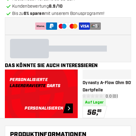
Kundenbewertung
8.9/10
Bis zu
6% sparen
mit unserem Bonusprogramm!
+
5
DAS KÖNNTE SIE AUCH INTERESSIEREN
PERSONALISIERTE
Dynasty A-Flow Ohm 90% 
LASERGRAVIERTE
DARTS
Dartpfeile
Bewertungsbere
0.0 (0)
0 Bewertungssterne
Auf Lager
PERSONALISIEREN
56
,
95
PRODUKTINFORMATIONEN