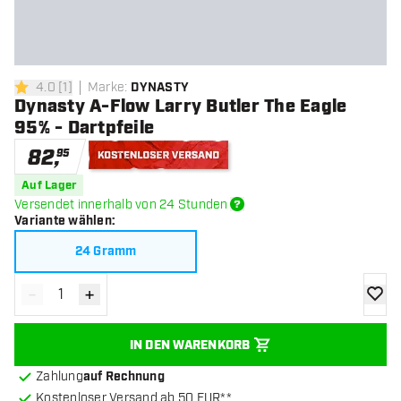
4.0
[
1
]
Marke
:
DYNASTY
4 Bewertungssterne
Dynasty A-Flow Larry Butler The Eagle
95% - Dartpfeile
82
,
95
Kostenloser Versand
Auf Lager
Versendet innerhalb von 24 Stunden
Variante wählen
:
24 Gramm
-
+
Menge verringern
Menge erhöhen
Zur Wu
IN DEN WARENKORB
Zahlung
auf Rechnung
Kostenloser Versand ab 50 EUR**