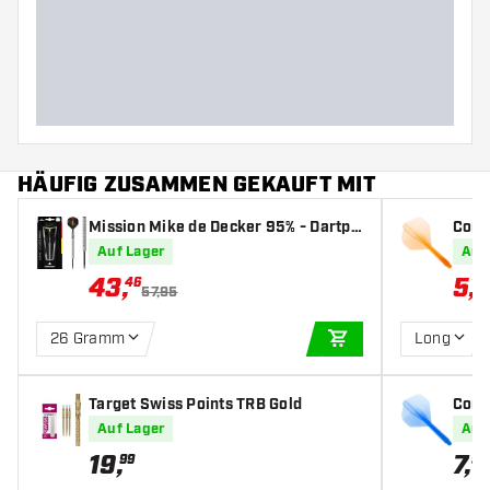
Barreldurchmesser (MM)
Barrellänge (MM)
HÄUFIG ZUSAMMEN GEKAUFT MIT
Mission Mike de Decker 95% - Dartpf
Cond
eile
tanda
Auf Lager
Auf
43
,
5
,
46
17
57,95
26 Gramm
Long
IN DEN WARENKOR
Target Swiss Points TRB Gold
Cond
tanda
Auf Lager
Auf
19
,
7
,
99
95