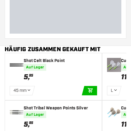
HÄUFIG ZUSAMMEN GEKAUFT MIT
Shot Celt Black Point
Cues
light
Auf Lager
Auf
light
5
,
11
,
95
3
45 mm
L
IN DEN WARENKOR
Shot Tribal Weapon Points Silver
Cues
light
Auf Lager
Auf
ghts
5
,
11
,
95
3