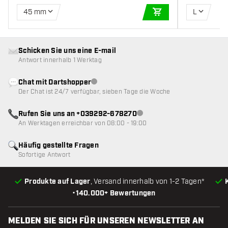
45 mm
L
IN DEN WARENKOR
Schicken Sie uns eine E-mail
Antwort innerhalb 1 Werktag
Chat mit Dartshopper
Kundenservice nicht verfügbar
Der Chat ist 24/7 verfügbar, sieben Tage die Woche
Rufen Sie uns an +039292-678270
Kundenservice nicht verfügba
An Werktagen erreichbar von 08:00 - 19:00
Häufig gestellte Fragen
Sofortige Antwort
Produkte auf Lager
, Versand innerhalb von 1-2 Tagen*
•
140.000+ Bewertungen
MELDEN SIE SICH FÜR UNSEREN NEWSLETTER AN