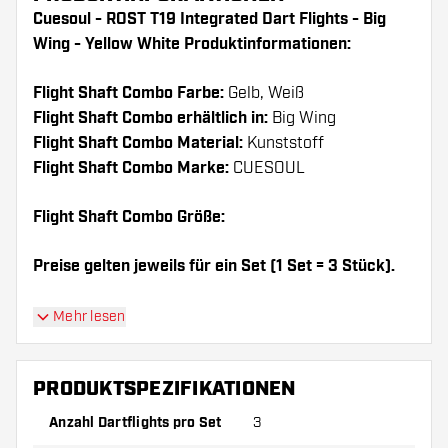
Cuesoul - ROST T19 Integrated Dart Flights - Big
Wing - Yellow White Produktinformationen:
Flight Shaft Combo Farbe:
Gelb, Weiß
Flight Shaft Combo erhältlich in:
Big Wing
Flight Shaft Combo Material:
Kunststoff
Flight Shaft Combo Marke:
CUESOUL
Flight Shaft Combo Größe:
Preise gelten jeweils für ein Set (1 Set = 3 Stück).
Dartshopper Tipp!
Mehr lesen
Sorgen Sie für genügend Ersatz Flights und
PRODUKTSPEZIFIKATIONEN
Shafts. Diese können sich durch Gebrauch
abnutzen oder brechen.
Anzahl Dartflights pro Set
3