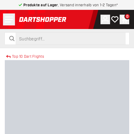
Produkte auf Lager
, Versand innerhalb von 1-2 Tagen*
Menü
0
Konto
Meine Wuns
War
zurück zur Startseite
suchen
suchen
Top 10 Dart Flights