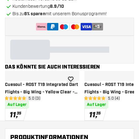
Kundenbewertung
8.9/10
Bis zu
6% sparen
mit unserem Bonusprogramm!
+
5
DAS KÖNNTE SIE AUCH INTERESSIEREN
Zur Wunschliste hinzufügen
Cuesoul - ROST T19 Integrated Dart
Cuesoul - ROST T19 Integr
Flights - Big Wing - Yellow Clear -
Flights - Big Wing - Green
Bewertungsbereich öffnen
5.0 (3)
Bewertungsbere
5.0 (4)
Dart Flights
Dart Flights
5 Bewertungssterne
5 Bewertungssterne
Auf Lager
Auf Lager
11
,
11
,
35
35
PRODUKTINFORMATIONEN