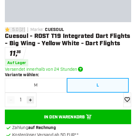
5.0
[
2
]
Marke
:
CUESOUL
5 Bewertungssterne
Cuesoul - ROST T19 Integrated Dart Flights
- Big Wing - Yellow White - Dart Flights
11
,
35
Auf Lager
Versendet innerhalb von 24 Stunden
Variante wählen
:
M
L
-
+
Menge verringern
Menge erhöhen
Zur Wu
IN DEN WARENKORB
Zahlung
auf Rechnung
Kostenloser Versand ab 50 EUR**