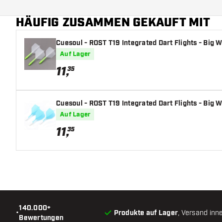
Zusätzliche Farben
HÄUFIG ZUSAMMEN GEKAUFT MIT
Hauptfarbe
Cuesoul - ROST T19 Integrated Dart Flights - Big W
Schaftlänge
Auf Lager
11
,
35
Cuesoul - ROST T19 Integrated Dart Flights - Big W
Auf Lager
11
,
35
140.000+
•
Produkte auf Lager
, Versand inn
Bewertungen