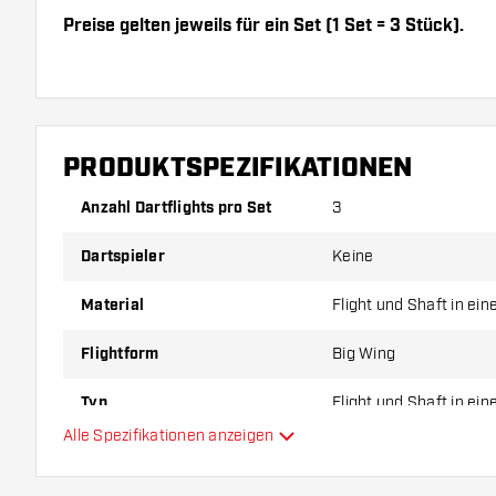
Preise gelten jeweils für ein Set (1 Set = 3 Stück).
Dartshopper Tipp!
Sorgen Sie für genügend Ersatz Flights und Shafts.
PRODUKTSPEZIFIKATIONEN
durch Gebrauch abnutzen oder brechen.
Anzahl Dartflights pro Set
3
Probieren Sie eine andere Form, ein anderes Materi
Dartspieler
Keine
Dicke der Flights aus, um herauszufinden, welche V
Ihnen passt!
Material
Flight und Shaft in ei
Flightform
Big Wing
Typ
Flight und Shaft in ei
Alle Spezifikationen anzeigen
Flexibilität