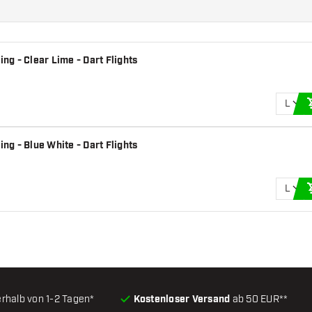
ing - Clear Lime - Dart Flights
L
ing - Blue White - Dart Flights
L
erhalb von 1-2 Tagen*
Kostenloser Versand
ab 50 EUR**