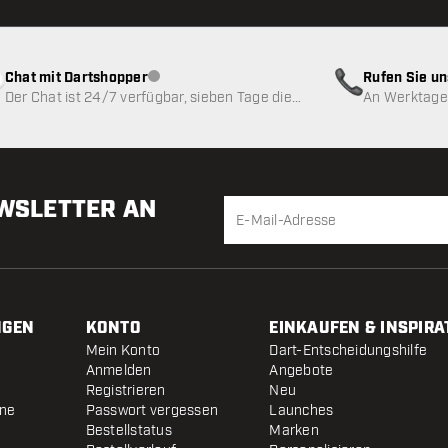
Chat mit Dartshopper
Rufen Sie u
Kundenservice nicht verfügbar
Der Chat ist 24/7 verfügbar, sieben Tage die
An Werktagen
Woche
EWSLETTER AN
NGEN
KONTO
EINKAUFEN & INSPIRA
Mein Konto
Dart-Entscheidungshilfe
Anmelden
Angebote
Registrieren
Neu
ine
Passwort vergessen
Launches
Bestellstatus
Marken