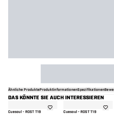
Ähnliche Produkte
Produktinformationen
Spezifikationen
Bewe
DAS KÖNNTE SIE AUCH INTERESSIEREN
Zur Wunschliste hinzufügen
Zur Wu
Cuesoul - ROST T19
Cuesoul - ROST T19