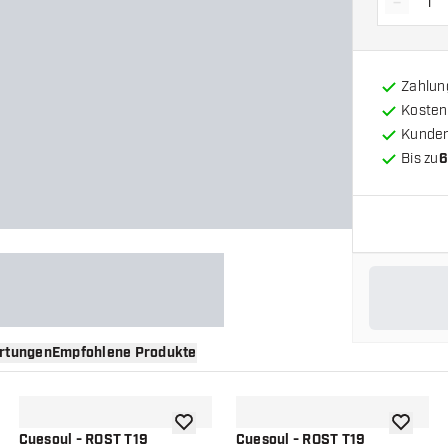
-
Menge 
Zahlun
Kosten
Kunde
Bis zu
6
rtungen
Empfohlene Produkte
nschliste hinzufügen
Zur Wunschliste hinzufügen
Zur Wuns
Cuesoul - ROST T19
Cuesoul - ROST T19