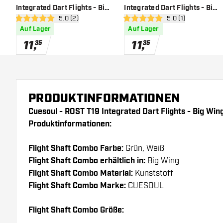
Integrated Dart Flights - Big
Integrated Dart Flights - Big
Bewertungsbereich öffnen
5.0 (2)
Bewertungsbereich
5.0 (1)
Wing - Green Clear - Dart
Wing - Red White - Dart
5 Bewertungssterne
5 Bewertungssterne
Auf Lager
Auf Lager
Flights
Flights
11
,
11
,
35
35
PRODUKTINFORMATIONEN
Cuesoul - ROST T19 Integrated Dart Flights - Big Win
Produktinformationen:
Flight Shaft Combo Farbe:
Grün, Weiß
Flight Shaft Combo erhältlich in:
Big Wing
Flight Shaft Combo Material:
Kunststoff
Flight Shaft Combo Marke:
CUESOUL
Flight Shaft Combo Größe: