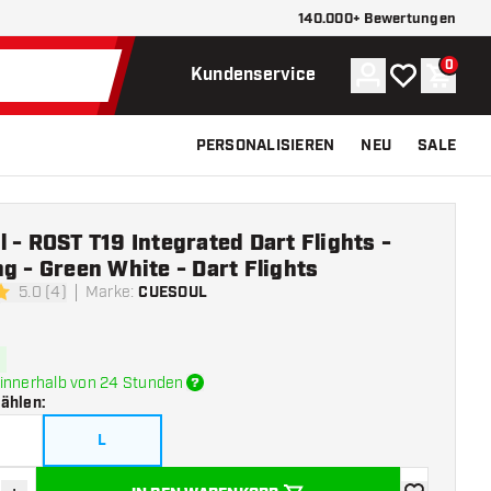
140.000+ Bewertungen
0
Konto
Meine Wunsch
Waren
Kundenservice
PERSONALISIEREN
NEU
SALE
 - ROST T19 Integrated Dart Flights -
g - Green White - Dart Flights
5.0 (4)
Marke
:
CUESOUL
ngssterne
innerhalb von 24 Stunden
wählen
:
L