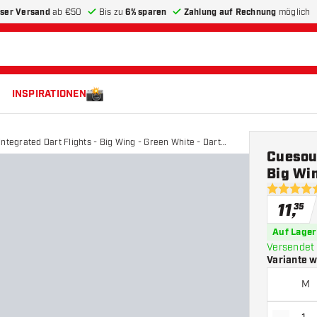
ser Versand
ab €50
Bis zu
6% sparen
Zahlung auf Rechnung
möglich
INSPIRATIONEN
ntegrated Dart Flights - Big Wing - Green White - Dart
Cuesoul
Big Win
5 Bewertu
11
,
35
Auf Lager
Versendet 
Variante 
M