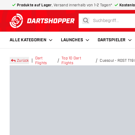
Produkte auf Lager
, Versand innerhalb von 1-2 Tagen*
Kostenlo
suchen
zurück zur Startseite
ALLE KATEGORIEN
LAUNCHES
DARTSPIELER
Dart
Top 10 Dart
Zurück
Cuesoul - ROST T19 I
Flights
Flights
Flights