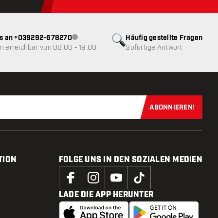
ns an +039292-678270
Häufig gestellte Fragen
Kundenservice nicht verfügbar
 erreichbar von 08:00 - 19:00
Sofortige Antwort
ABONNIEREN!
Jetzt für uns
TION
FOLGE UNS IN DEN SOZIALEN MEDIEN
LADE DIE APP HERUNTER