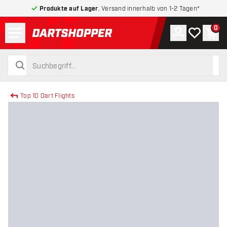
Produkte auf Lager
, Versand innerhalb von 1-2 Tagen*
Menü
0
Konto
Meine Wuns
War
zurück zur Startseite
suchen
suchen
Top 10 Dart Flights