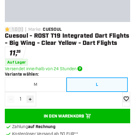
1.0
[
1
]
Marke
:
CUESOUL
1 Bewertungssterne
Cuesoul - ROST T19 Integrated Dart Flights
- Big Wing - Clear Yellow - Dart Flights
11
,
35
Auf Lager
Versendet innerhalb von 24 Stunden
Variante wählen
:
M
L
-
+
Menge verringern
Menge erhöhen
Zur Wu
IN DEN WARENKORB
Zahlung
auf Rechnung
Kostenloser Versand ab 50 EUR**