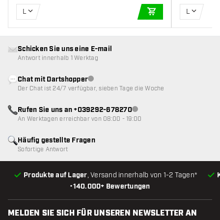
L
L
IN DEN WARENKOR
Schicken Sie uns eine E-mail
Antwort innerhalb 1 Werktag
Chat mit Dartshopper
Kundenservice nicht verfügbar
Der Chat ist 24/7 verfügbar, sieben Tage die Woche
Rufen Sie uns an +039292-678270
Kundenservice nicht verfügba
An Werktagen erreichbar von 08:00 - 19:00
Häufig gestellte Fragen
Sofortige Antwort
Produkte auf Lager
, Versand innerhalb von 1-2 Tagen*
•
140.000+ Bewertungen
MELDEN SIE SICH FÜR UNSEREN NEWSLETTER AN