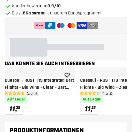
Kundenbewertung
8.9/10
Bis zu
6% sparen
mit unserem Bonusprogramm!
+
5
DAS KÖNNTE SIE AUCH INTERESSIEREN
Zur Wunschliste hinzufügen
Cuesoul - ROST T19 Integrated Dart
Cuesoul - ROST T19 Integr
Flights - Big Wing - Clear - Dart
Flights - Big Wing - Clear 
Bewertungsbereich öffnen
5.0 (4)
Bewertungsberei
4.5 (2)
Flights
Flights
5 Bewertungssterne
4.5 Bewertungssterne
Auf Lager
Auf Lager
11
,
11
,
35
35
PRODUKTINFORMATIONEN