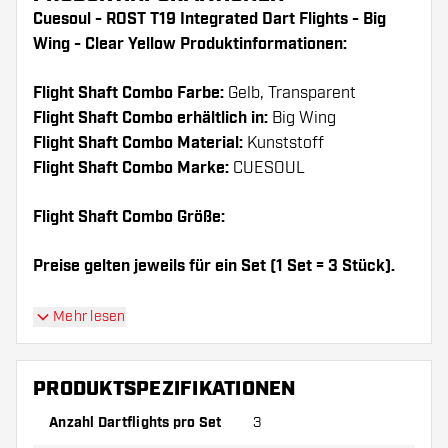
Cuesoul - ROST T19 Integrated Dart Flights - Big
Wing - Clear Yellow Produktinformationen:
Flight Shaft Combo Farbe:
Gelb, Transparent
Flight Shaft Combo erhältlich in:
Big Wing
Flight Shaft Combo Material:
Kunststoff
Flight Shaft Combo Marke:
CUESOUL
Flight Shaft Combo Größe:
Preise gelten jeweils für ein Set (1 Set = 3 Stück).
Dartshopper Tipp!
Mehr lesen
Sorgen Sie für genügend Ersatz Flights und
PRODUKTSPEZIFIKATIONEN
Shafts. Diese können sich durch Gebrauch
abnutzen oder brechen.
Anzahl Dartflights pro Set
3