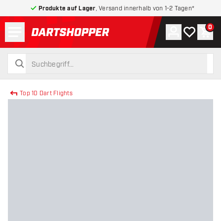
Produkte auf Lager
, Versand innerhalb von 1-2 Tagen*
Menü
0
Konto
Meine Wuns
War
zurück zur Startseite
suchen
suchen
Top 10 Dart Flights