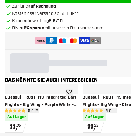
Zahlung
auf Rechnung
Kostenloser Versand ab 50 EUR**
Kundenbewertung
8.9/10
Bis zu
6% sparen
mit unserem Bonusprogramm!
+
5
DAS KÖNNTE SIE AUCH INTERESSIEREN
Zur Wunschliste hinzufügen
Cuesoul - ROST T19 Integrated Dart
Cuesoul - ROST T19 Integr
Flights - Big Wing - Purple White -
Flights - Big Wing - Clear 
Bewertungsbereich öffnen
5.0 (2)
Bewertungsbere
5.0 (4)
Dart Flights
Flights
5 Bewertungssterne
5 Bewertungssterne
Auf Lager
Auf Lager
11
,
11
,
35
35