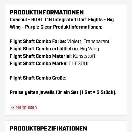
PRODUKTINFORMATIONEN
Cuesoul - ROST T19 Integrated Dart Flights - Big
Wing - Purple Clear Produktinformationen:
Flight Shaft Combo Farbe:
Violett, Transparent
Flight Shaft Combo erhältlich in:
Big Wing
Flight Shaft Combo Material:
Kunststoff
Flight Shaft Combo Marke:
CUESOUL
Flight Shaft Combo Größe:
Preise gelten jeweils für ein Set (1 Set = 3 Stück).
Dartshopper Tipp!
Mehr lesen
Sorgen Sie für genügend Ersatz Flights und
PRODUKTSPEZIFIKATIONEN
Shafts. Diese können sich durch Gebrauch