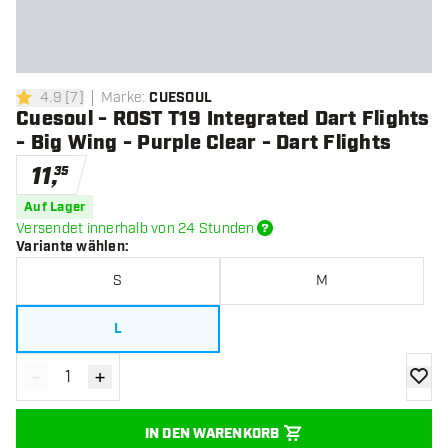
4.9
[
7
]
Marke
:
CUESOUL
4.9 Bewertungssterne
Cuesoul - ROST T19 Integrated Dart Flights
- Big Wing - Purple Clear - Dart Flights
11
,
35
Auf Lager
Versendet innerhalb von 24 Stunden
Variante wählen
:
S
M
L
-
+
Menge verringern
Menge erhöhen
Zur Wu
IN DEN WARENKORB