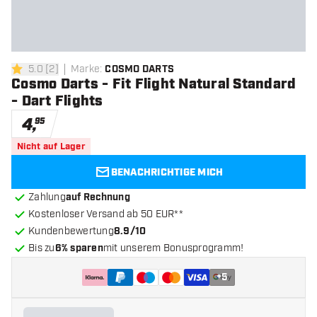
5.0
[
2
]
Marke
:
COSMO DARTS
5 Bewertungssterne
Cosmo Darts - Fit Flight Natural Standard
- Dart Flights
4
,
95
Nicht auf Lager
BENACHRICHTIGE MICH
Zahlung
auf Rechnung
Kostenloser Versand ab 50 EUR**
Kundenbewertung
8.9/10
Bis zu
6% sparen
mit unserem Bonusprogramm!
+
5