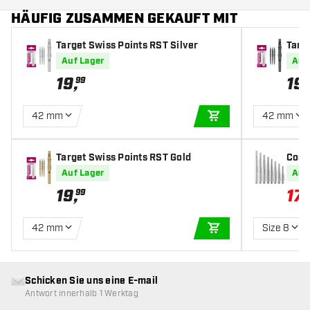
HÄUFIG ZUSAMMEN GEKAUFT MIT
Target Swiss Points RST Silver
Targ
Auf Lager
Auf
19
,
19
,
99
42 mm
42 mm
IN DEN WARENKOR
Target Swiss Points RST Gold
Cosm
r Dur
Auf Lager
Auf
haft
19
,
17
,
99
42 mm
Size 8
IN DEN WARENKOR
Schicken Sie uns eine E-mail
Antwort innerhalb 1 Werktag