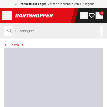
Produkte auf Lager
, Versand innerhalb von 1-2 Tagen*
Menü
0
Konto
Meine Wuns
War
zurück zur Startseite
suchen
suchen
Cosmo Fit