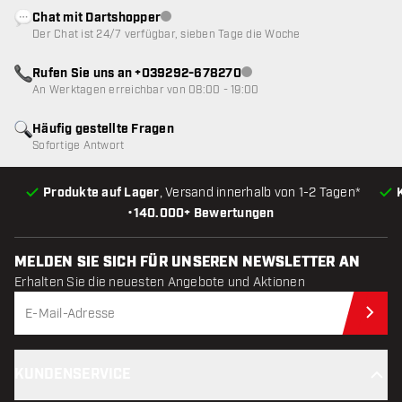
Chat mit Dartshopper
Kundenservice nicht verfügbar
Der Chat ist 24/7 verfügbar, sieben Tage die Woche
Rufen Sie uns an +039292-678270
Kundenservice nicht verfügba
An Werktagen erreichbar von 08:00 - 19:00
Häufig gestellte Fragen
Sofortige Antwort
Produkte auf Lager
, Versand innerhalb von 1-2 Tagen*
•
140.000+ Bewertungen
MELDEN SIE SICH FÜR UNSEREN NEWSLETTER AN
Erhalten Sie die neuesten Angebote und Aktionen
Jet
KUNDENSERVICE