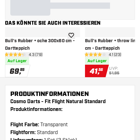
DAS KÖNNTE SIE AUCH INTERESSIEREN
Zur Wunschliste hinzufügen
Bull's Rubber + oche 300x60 cm -
Bull's Rubber + throw lin
Dartteppich
cm - Dartteppich
Bewertungsbereich öffnen
4.3 (79)
Bewertungsbere
4.1 (23)
4.3 Bewertungssterne
4.1 Bewertungssterne
Auf Lager
Auf Lager
UVP:
69
,
41
,
95
56
51,95
PRODUKTINFORMATIONEN
Cosmo Darts - Fit Flight Natural Standard
Produktinformationen:
Flight Farbe:
Transparent
Flightform:
Standard