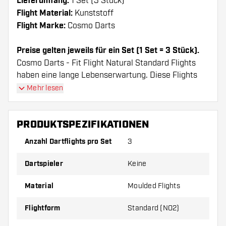
Lieferumfang:
1 Set (3 Stück)
Flight Material:
Kunststoff
Flight Marke:
Cosmo Darts
Preise gelten jeweils für ein Set (1 Set = 3 Stück).
Cosmo Darts - Fit Flight Natural Standard Flights
haben eine lange Lebenserwartung. Diese Flights
können nur mit Cosmo Fit Shafts verwendet werden.
Mehr lesen
Dartshopper Tipp!
PRODUKTSPEZIFIKATIONEN
Sorgen Sie für genügend Ersatz Flights und
Anzahl Dartflights pro Set
3
Shafts. Diese können sich durch Gebrauch
Dartspieler
Keine
abnutzen oder brechen.
Material
Moulded Flights
Probieren Sie eine andere Form, ein anderes
Material oder eine andere Dicke der Flights aus,
Flightform
Standard (NO2)
um herauszufinden, welche Variante am besten