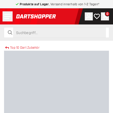
Produkte auf Lager
, Versand innerhalb von 1-2 Tagen*
Menü
0
Konto
Meine Wuns
War
zurück zur Startseite
suchen
suchen
Top 10 Dart Zubehör