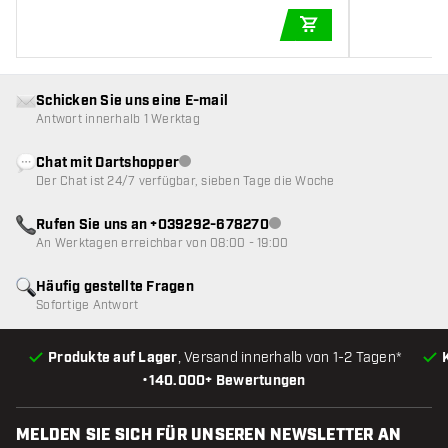
IN DEN WARENKOR
Schicken Sie uns eine E-mail
Antwort innerhalb 1 Werktag
Chat mit Dartshopper
Kundenservice nicht verfügbar
Der Chat ist 24/7 verfügbar, sieben Tage die Woche
Rufen Sie uns an +039292-678270
Kundenservice nicht verfügba
An Werktagen erreichbar von 08:00 - 19:00
Häufig gestellte Fragen
Sofortige Antwort
Produkte auf Lager
, Versand innerhalb von 1-2 Tagen*
•
140.000+ Bewertungen
MELDEN SIE SICH FÜR UNSEREN NEWSLETTER AN