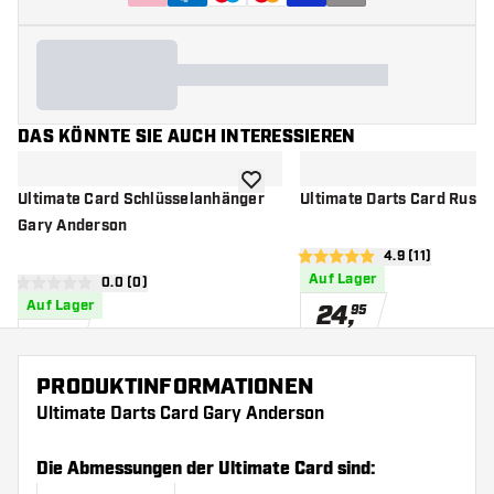
DAS KÖNNTE SIE AUCH INTERESSIEREN
Zur Wunschliste hinzufügen
Ultimate Card Schlüsselanhänger
Ultimate Darts Card Russ 
Gary Anderson
Bewertungsbere
4.9 (11)
4.9 Bewertungssterne
Auf Lager
Bewertungsbereich öffnen
0.0 (0)
0 Bewertungssterne
Auf Lager
24
,
95
9
,
95
PRODUKTINFORMATIONEN
Ultimate Darts Card Gary Anderson
Die Abmessungen der Ultimate Card sind: