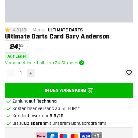
4.8
[
13
]
Marke
:
ULTIMATE DARTS
4.8 Bewertungssterne
Ultimate Darts Card Gary Anderson
24
,
95
Auf Lager
Versendet innerhalb von 24 Stunden
-
+
Menge verringern
Menge erhöhen
Zur Wu
IN DEN WARENKORB
Zahlung
auf Rechnung
Kostenloser Versand ab 50 EUR**
Kundenbewertung
8.9/10
Bis zu
6% sparen
mit unserem Bonusprogramm!
+
5