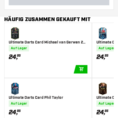
HÄUFIG ZUSAMMEN GEKAUFT MIT
Ultimate Darts Card Michael van Gerwen 20
Ultimate Da
25
Auf Lager
Auf Lager
24
,
24
,
95
95
IN DEN WARENKOR
Ultimate Darts Card Phil Taylor
Ultimate Da
Auf Lager
Auf Lager
24
,
24
,
95
95