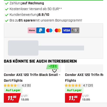
Zahlung
auf Rechnung
Kostenloser Versand ab 50 EUR**
Kundenbewertung
8.9/10
Bis zu
6% sparen
mit unserem Bonusprogramm!
+
5
DAS KÖNNTE SIE AUCH INTERESSIEREN
-
15
%
Zur Wunschliste hinzufügen
Condor AXE 120 Trifin Black Small -
Condor AXE 120 Trifin Red 
Dart Flights
Flights
Bewertungsbereich öffnen
4.2 (6)
Bewertungsbere
4.7 (31)
4.2 Bewertungssterne
4.7 Bewertungssterne
Auf Lager
Auf Lager
UVP:
UVP:
11
,
11
,
86
86
13,95
13,95