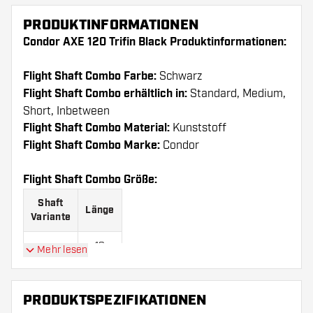
PRODUKTINFORMATIONEN
Condor AXE 120 Trifin Black Produktinformationen:
Flight Shaft Combo Farbe:
Schwarz
Flight Shaft Combo erhältlich in:
Standard, Medium,
Short, Inbetween
Flight Shaft Combo Material:
Kunststoff
Flight Shaft Combo Marke:
Condor
Flight Shaft Combo Größe:
Shaft
Länge
Variante
18
Mehr lesen
Short
mm
24
Medium
PRODUKTSPEZIFIKATIONEN
mm