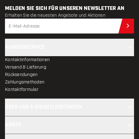
MELDEN SIE SICH FÜR UNSEREN NEWSLETTER AN
Erhalten Sie die neuesten Angebote und Aktionen
Jet
KUNDENSERVICE
Kontaktinformationen
Versand & Lieferung
Rücksendungen
Zahlungsmethoden
Kontaktformular
ÜBER UNS & DIENSTLEISTUNGEN
KONTO