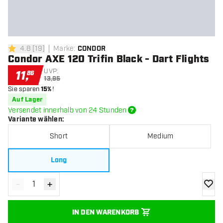
4.8
[
19
]
Marke
:
CONDOR
4.8 Bewertungssterne
Condor AXE 120 Trifin Black - Dart Flights
UVP:
11
,
86
13,95
Sie sparen
15%
!
Auf Lager
Versendet innerhalb von 24 Stunden
Variante wählen
:
Short
Medium
Long
-
+
Menge verringern
Menge erhöhen
Zur Wu
IN DEN WARENKORB