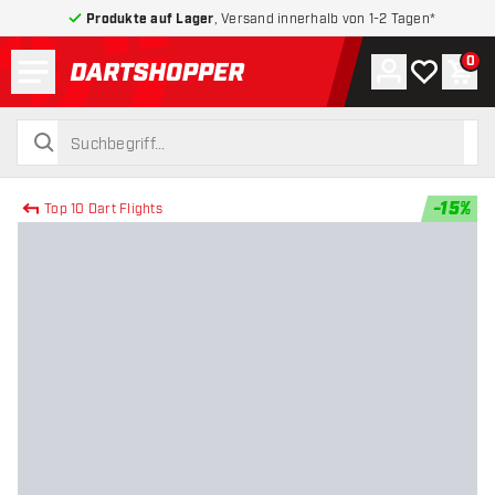
Produkte auf Lager
, Versand innerhalb von 1-2 Tagen*
Menü
0
Konto
Meine Wuns
War
zurück zur Startseite
suchen
suchen
-
15
%
Top 10 Dart Flights