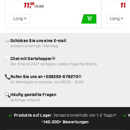
11
,
11
,
86
8
13,95
Long
Long
IN DEN WARENKOR
Schicken Sie uns eine E-mail
Antwort innerhalb 1 Werktag
Chat mit Dartshopper
Kundenservice nicht verfügbar
Der Chat ist 24/7 verfügbar, sieben Tage die Woche
Rufen Sie uns an +039292-678270
Kundenservice nicht verfügba
An Werktagen erreichbar von 08:00 - 19:00
Häufig gestellte Fragen
Sofortige Antwort
Produkte auf Lager
, Versand innerhalb von 1-2 Tagen*
•
140.000+ Bewertungen