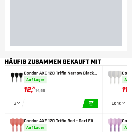
HÄUFIG ZUSAMMEN GEKAUFT MIT
Condor AXE 120 Trifin Narrow Black -
Condo
Dart Flights
ghts
Auf Lager
Auf
12
,
11
,
71
8
14,95
S
Long
IN DEN WARENKOR
Condor AXE 120 Trifin Red - Dart Flig
Condo
hts
ights
Auf Lager
Auf