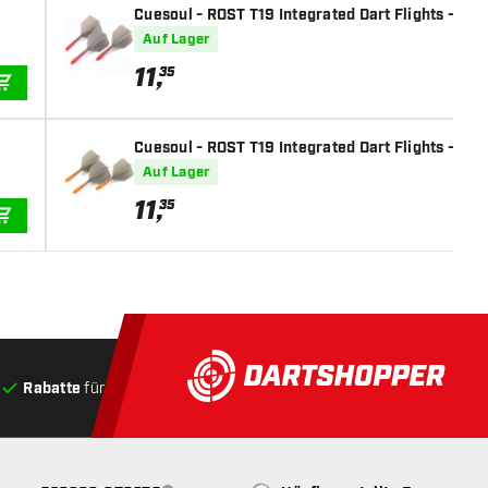
Cuesoul - ROST T19 Integrated Dart Flights - Big 
Auf Lager
11
,
35
IN DEN WARENKORB
Cuesoul - ROST T19 Integrated Dart Flights - Big
Auf Lager
11
,
35
IN DEN WARENKORB
Rabatte
für Kunden
Produkte auf Lager
, Versand innerha