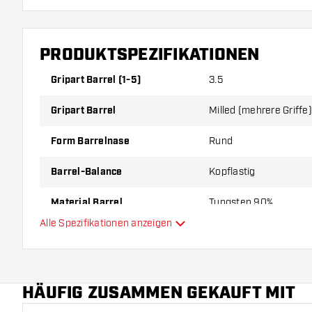
PRODUKTSPEZIFIKATIONEN
Gripart Barrel (1-5)
3.5
Gripart Barrel
Milled (mehrere Griffe)
Form Barrelnase
Rund
Barrel-Balance
Kopflastig
Material Barrel
Tungsten 90%
Alle Spezifikationen anzeigen
Gripart Barrelnase
Dartspieler
HÄUFIG ZUSAMMEN GEKAUFT MIT
Barrelfarbe