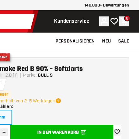
140.000+ Bewertungen
0
Konto
Meine Wunsch
Waren
Kundenservice
PERSONALISIEREN
NEU
SALE
Versand
Smoke Red B 90% - Softdarts
2.0 (1)
Marke
:
BULL'S
ngssterne
5
Lager
nnerhalb von 2–5 Werktagen
wählen
:
amm
+
IN DEN WARENKORB
verringern
Menge erhöhen
Zur Wunschl