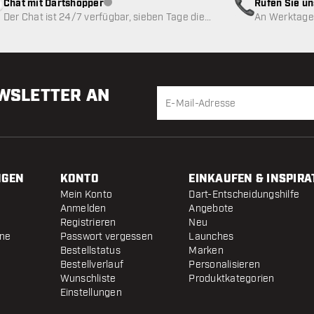
Chat mit Dartshopper
Rufen Sie u
Kundenservice nicht verfügbar
Der Chat ist 24/7 verfügbar, sieben Tage die
An Werktagen
Woche
EWSLETTER AN
NGEN
KONTO
EINKAUFEN & INSPIRA
Mein Konto
Dart-Entscheidungshilfe
Anmelden
Angebote
Registrieren
Neu
ine
Passwort vergessen
Launches
Bestellstatus
Marken
Bestellverlauf
Personalisieren
Wunschliste
Produktkategorien
Einstellungen