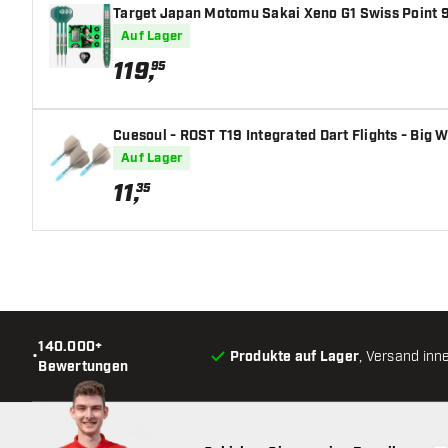
Target Japan Motomu Sakai Xeno G1 Swiss Point 9
Barrel Gripzone
Auf Lager
Barrelform
119
,
95
Gewicht
Cuesoul - ROST T19 Integrated Dart Flights - Big Wi
Barreldurchmesser (MM)
Auf Lager
11
,
35
Barrellänge (MM)
140.000+
•
Produkte auf Lager
, Versand inn
Bewertungen