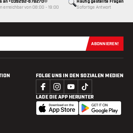
ns an +039292-678270
Häufig gestellte Fragen
Kundenservice nicht verfügbar
 erreichbar von 08:00 - 19:00
Sofortige Antwort
ABONNIEREN!
Jetzt für uns
TION
FOLGE UNS IN DEN SOZIALEN MEDIEN
LADE DIE APP HERUNTER