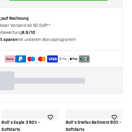
g
auf Rechnung
loser Versand ab 50 EUR**
nbewertung
8.9/10
% sparen
mit unserem Bonusprogramm!
+
3
chliste hinzufügen
Zur Wunschliste hinzufügen
Zur Wunsch
Bull's Eagle 3 90% -
Bull's Stefan Bellmont 90% -
B
Softdarts
Softdarts
S