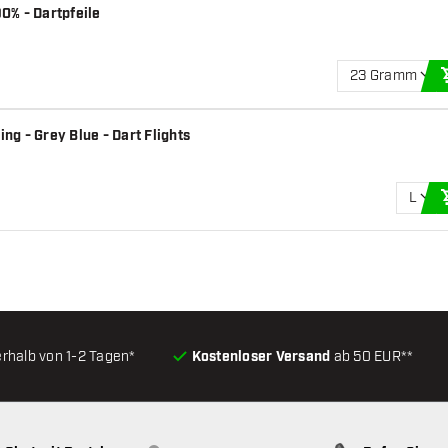
0% - Dartpfeile
23 Gramm
ng - Grey Blue - Dart Flights
L
erhalb von 1-2 Tagen*
Kostenloser Versand
ab 50 EUR**