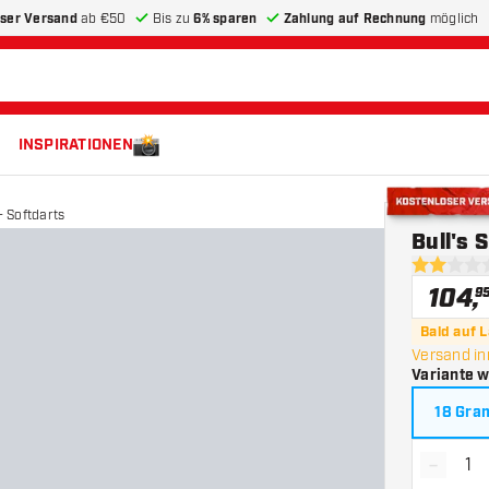
ser Versand
ab €50
Bis zu
6% sparen
Zahlung auf Rechnung
möglich
INSPIRATIONEN
 Softdarts
Kostenloser 
Bull's 
2 Bewertu
104
,
9
Bald auf 
Versand i
Variante 
18 Gr
-
Menge 