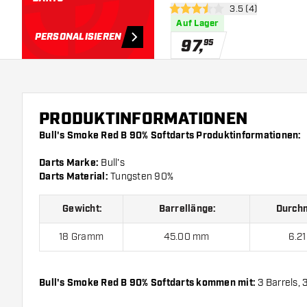
Bewertungsbereich
3.5 (4)
3.5 Bewertungssterne
Auf Lager
PERSONALISIEREN
97
,
95
PRODUKTINFORMATIONEN
Bull's Smoke Red B 90% Softdarts Produktinformationen:
Darts Marke:
Bull's
Darts Material:
Tungsten 90%
Gewicht:
Barrellänge:
Durchm
18 Gramm
45.00 mm
6.2
Bull's Smoke Red B 90% Softdarts kommen mit:
3 Barrels, 