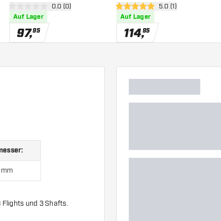
 öffnen
Bewertungsbereich öffnen
0.0 (0)
Bewertungsbereich 
5.0 (1)
0 Bewertungssterne
5 Bewertungssterne
Auf Lager
Auf Lager
97
,
114
,
95
95
esser:
1 mm
3 Flights und 3 Shafts.