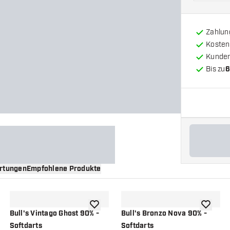
Zahlun
Kosten
Kunde
Bis zu
6
rtungen
Empfohlene Produkte
nschliste hinzufügen
Zur Wunschliste hinzufügen
Zur Wuns
Bull's Vintago Ghost 90% -
Bull's Bronzo Nova 90% -
Softdarts
Softdarts