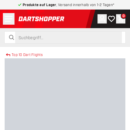
Produkte auf Lager
, Versand innerhalb von 1-2 Tagen*
Menü
0
Konto
Meine Wuns
War
zurück zur Startseite
suchen
suchen
Top 10 Dart Flights