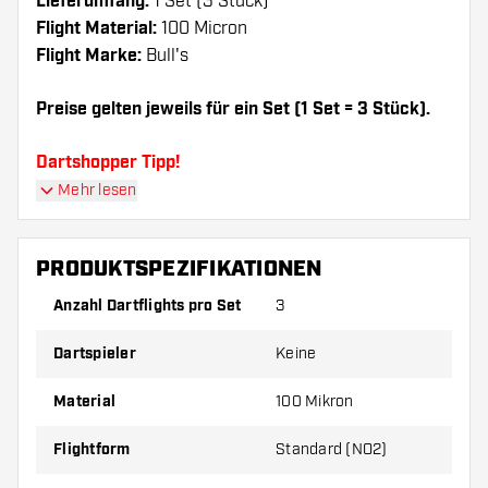
Lieferumfang:
1 Set (3 Stück)
Flight Material:
100 Micron
Flight Marke:
Bull's
Preise gelten jeweils für ein Set (1 Set = 3 Stück).
Dartshopper Tipp!
Mehr lesen
Sorgen Sie für genügend Ersatz Flights und
Shafts. Diese können sich durch Gebrauch
PRODUKTSPEZIFIKATIONEN
abnutzen oder brechen.
Anzahl Dartflights pro Set
3
Probieren Sie eine andere Form, ein anderes
Dartspieler
Keine
Material oder eine andere Dicke der Flights aus,
um herauszufinden, welche Variante am besten
Material
100 Mikron
zu Ihnen passt!
Flightform
Standard (NO2)