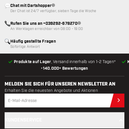
Chat mit Dartshopper
Kundenservice nicht verfügbar
Der Chat ist 24/7 verfügbar, sieben Tage die Woche
Rufen Sie uns an +039292-678270
Kundenservice nicht verfügba
An Werktagen erreichbar von 08:00 - 19:00
Häufig gestellte Fragen
Sofortige Antwort
Produkte auf Lager
, Versand innerhalb von 1-2 Tagen*
•
140.000+ Bewertungen
MELDEN SIE SICH FÜR UNSEREN NEWSLETTER AN
Erhalten Sie die neuesten Angebote und Aktionen
Jet
KUNDENSERVICE