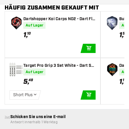
HÄUFIG ZUSAMMEN GEKAUFT MIT
Dartshopper Koi Carps NO2 - Dart Fli
Bull'
ghts
t Fli
Auf Lager
Auf
1
,
1
,
10
50
IN DEN WARENKOR
Target Pro Grip 3 Set White - Dart Sh
Dart
afts
Auf Lager
Auf
5
,
1
,
49
10
Short Plus
IN DEN WARENKOR
Schicken Sie uns eine E-mail
Antwort innerhalb 1 Werktag