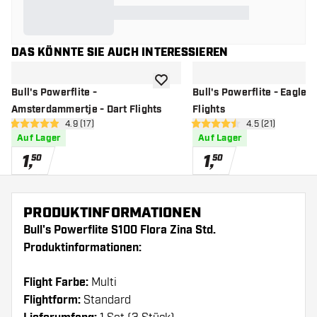
DAS KÖNNTE SIE AUCH INTERESSIEREN
Zur Wunschliste hinzufügen
Bull's Powerflite -
Bull's Powerflite - Eagle -
Amsterdammertje - Dart Flights
Flights
Bewertungsbereich öffnen
4.9 (17)
Bewertungsbere
4.5 (21)
4.9 Bewertungssterne
4.5 Bewertungssterne
Auf Lager
Auf Lager
1
,
1
,
50
50
PRODUKTINFORMATIONEN
Bull's Powerflite S100 Flora Zina Std.
Produktinformationen:
Flight Farbe:
Multi
Flightform:
Standard