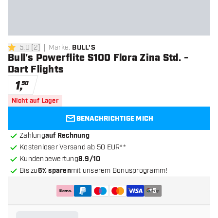
5.0
[
2
]
Marke
:
BULL'S
5 Bewertungssterne
Bull's Powerflite S100 Flora Zina Std. -
Dart Flights
1
,
50
Nicht auf Lager
BENACHRICHTIGE MICH
Zahlung
auf Rechnung
Kostenloser Versand ab 50 EUR**
Kundenbewertung
8.9/10
Bis zu
6% sparen
mit unserem Bonusprogramm!
+
5