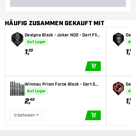
HÄUFIG ZUSAMMEN GEKAUFT MIT
Designa Black - Joker NO2 - Dart Flig
Darts
hts
s
Auf Lager
Auf
1
,
1
,
20
10
IN DEN WARENKOR
Winmau Prism Force Black - Dart Sha
Darts
fts
ghts
Auf Lager
Auf
2
,
1
,
40
10
Inbetween
IN DEN WARENKOR