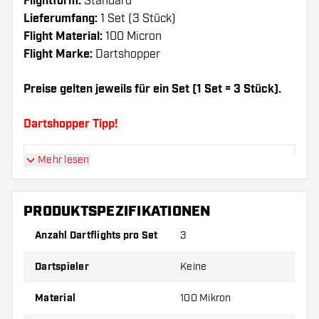
Flightform:
Standard
Lieferumfang:
1 Set (3 Stück)
Flight Material:
100 Micron
Flight Marke:
Dartshopper
Preise gelten jeweils für ein Set (1 Set = 3 Stück).
Dartshopper Tipp!
Mehr lesen
Sorgen Sie für genügend Ersatz Flights und
Shafts. Diese können sich durch Gebrauch
abnutzen oder brechen.
PRODUKTSPEZIFIKATIONEN
Anzahl Dartflights pro Set
3
Probieren Sie eine andere Form, ein anderes
Material oder eine andere Dicke der Flights aus,
Dartspieler
Keine
um herauszufinden, welche Variante am besten
zu Ihnen passt!
Material
100 Mikron