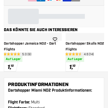
DAS KÖNNTE SIE AUCH INTERESSIEREN
Zur Wunschliste hinzufügen
Dartshopper Jamaica NO2 - Dart
Dartshopper Skulls NO2 - 
Flights
Flights
Bewertungsbereich öffnen
5.0 (9)
Bewertungsbere
4.6 (14)
5 Bewertungssterne
4.6 Bewertungssterne
Auf Lager
Auf Lager
1
,
1
,
10
10
PRODUKTINFORMATIONEN
Dartshopper Miami NO2 Produktinformationen:
Flight Farbe:
Multi