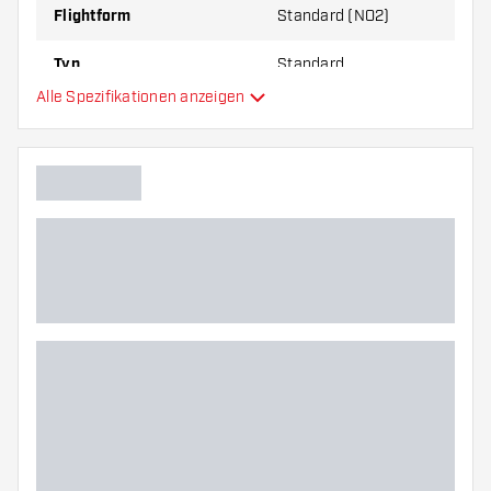
Flightform
Standard (NO2)
Typ
Standard
Alle Spezifikationen anzeigen
Flexibilität
Hauptfarbe