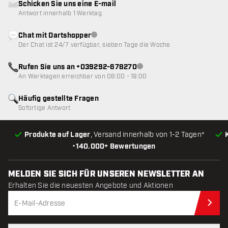
Schicken Sie uns eine E-mail
Antwort innerhalb 1 Werktag
Chat mit Dartshopper
Kundenservice nicht verfügbar
Der Chat ist 24/7 verfügbar, sieben Tage die Woche
Rufen Sie uns an +039292-678270
Kundenservice nicht verfügba
An Werktagen erreichbar von 08:00 - 19:00
Häufig gestellte Fragen
Sofortige Antwort
Produkte auf Lager
, Versand innerhalb von 1-2 Tagen*
•
140.000+ Bewertungen
MELDEN SIE SICH FÜR UNSEREN NEWSLETTER AN
Erhalten Sie die neuesten Angebote und Aktionen
Jet