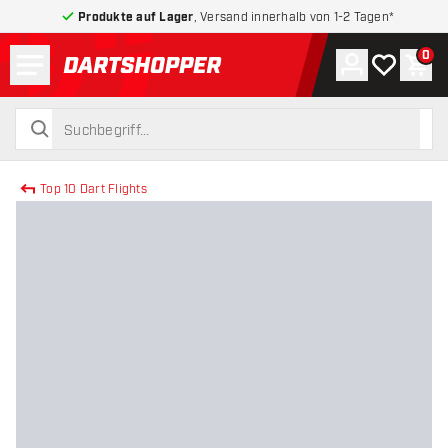
Produkte auf Lager
, Versand innerhalb von 1-2 Tagen*
Menü
0
Konto
Meine Wuns
War
zurück zur Startseite
suchen
suchen
Top 10 Dart Flights