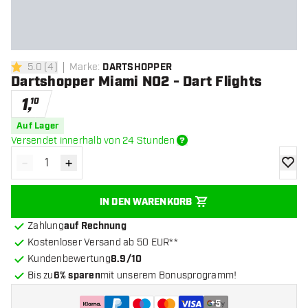
5.0
[
4
]
Marke
:
DARTSHOPPER
5 Bewertungssterne
Dartshopper Miami NO2 - Dart Flights
1
,
10
Auf Lager
Versendet innerhalb von 24 Stunden
-
+
Menge verringern
Menge erhöhen
Zur Wu
IN DEN WARENKORB
Zahlung
auf Rechnung
Kostenloser Versand ab 50 EUR**
Kundenbewertung
8.9/10
Bis zu
6% sparen
mit unserem Bonusprogramm!
+
5