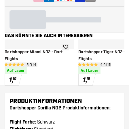
DAS KÖNNTE SIE AUCH INTERESSIEREN
Zur Wunschliste hinzufügen
Dartshopper Miami NO2 - Dart
Dartshopper Tiger NO2 - D
Flights
Flights
Bewertungsbereich öffnen
5.0 (4)
Bewertungsbere
4.9 (11)
5 Bewertungssterne
4.9 Bewertungssterne
Auf Lager
Auf Lager
1
,
1
,
10
10
PRODUKTINFORMATIONEN
Dartshopper Gorilla NO2 Produktinformationen:
Flight Farbe:
Schwarz