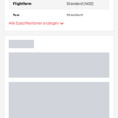
Flightform
Standard (NO2)
Typ
Standard
Alle Spezifikationen anzeigen
Flexibilität
Hauptfarbe