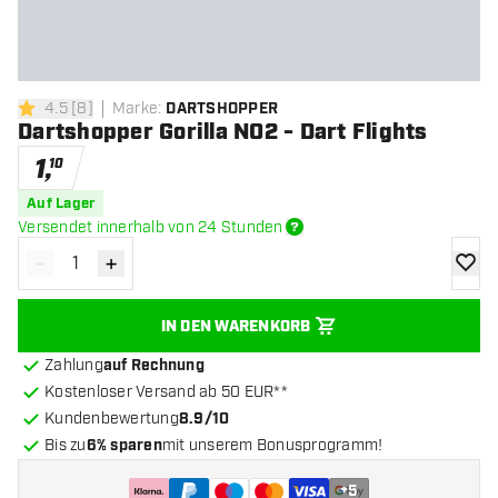
4.5
[
8
]
Marke
:
DARTSHOPPER
4.5 Bewertungssterne
Dartshopper Gorilla NO2 - Dart Flights
1
,
10
Auf Lager
Versendet innerhalb von 24 Stunden
-
+
Menge verringern
Menge erhöhen
Zur Wu
IN DEN WARENKORB
Zahlung
auf Rechnung
Kostenloser Versand ab 50 EUR**
Kundenbewertung
8.9/10
Bis zu
6% sparen
mit unserem Bonusprogramm!
+
5