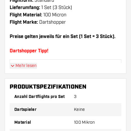
Flightform:
Standard
Lieferumfang:
1 Set (3 Stück)
Flight Material:
100 Micron
Flight Marke:
Dartshopper
Preise gelten jeweils für ein Set (1 Set = 3 Stück).
Dartshopper Tipp!
Mehr lesen
Sorgen Sie für genügend Ersatz Flights und
Shafts. Diese können sich durch Gebrauch
abnutzen oder brechen.
PRODUKTSPEZIFIKATIONEN
Anzahl Dartflights pro Set
3
Probieren Sie eine andere Form, ein anderes
Material oder eine andere Dicke der Flights aus,
Dartspieler
Keine
um herauszufinden, welche Variante am besten
zu Ihnen passt!
Material
100 Mikron