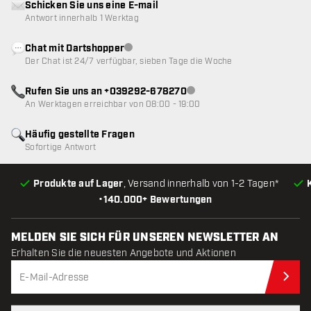
Schicken Sie uns eine E-mail
Antwort innerhalb 1 Werktag
Chat mit Dartshopper
Kundenservice nicht verfügbar
Der Chat ist 24/7 verfügbar, sieben Tage die Woche
Rufen Sie uns an +039292-678270
Kundenservice nicht verfügba
An Werktagen erreichbar von 08:00 - 19:00
Häufig gestellte Fragen
Sofortige Antwort
Produkte auf Lager
, Versand innerhalb von 1-2 Tagen*
•
140.000+ Bewertungen
MELDEN SIE SICH FÜR UNSEREN NEWSLETTER AN
Erhalten Sie die neuesten Angebote und Aktionen
Jet