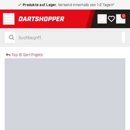
Produkte auf Lager
, Versand innerhalb von 1-2 Tagen*
Menü
0
Konto
Meine Wuns
War
zurück zur Startseite
suchen
suchen
Top 10 Dart Flights