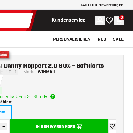
140.000+ Bewertungen
0
Konto
Meine Wunsch
Waren
Kundenservice
PERSONALISIEREN
NEU
SALE
Versand
 Danny Noppert 2.0 90% - Softdarts
4.0 (4)
Marke
:
WINMAU
ngssterne
innerhalb von 24 Stunden
wählen
:
amm
+
IN DEN WARENKORB
verringern
Menge erhöhen
Zur Wunschl