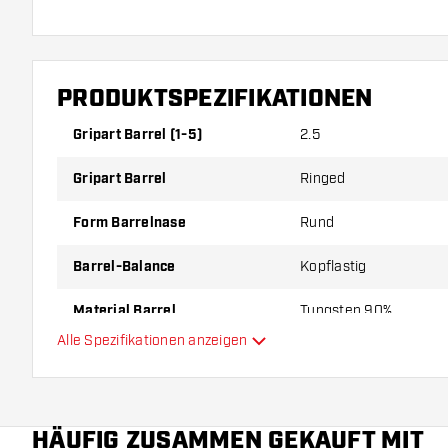
PRODUKTSPEZIFIKATIONEN
Gripart Barrel (1-5)
2.5
Gripart Barrel
Ringed
Form Barrelnase
Rund
Barrel-Balance
Kopflastig
Material Barrel
Tungsten 90%
Alle Spezifikationen anzeigen
Gripart Barrelnase
Dartspieler
HÄUFIG ZUSAMMEN GEKAUFT MIT
Barrelfarbe