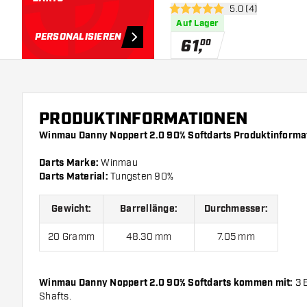
Bewertungsbereich
5.0 (4)
5 Bewertungssterne
Auf Lager
PERSONALISIEREN
61
,
00
PRODUKTINFORMATIONEN
Winmau Danny Noppert 2.0 90% Softdarts Produktinforma
Darts Marke:
Winmau
Darts Material:
Tungsten 90%
Gewicht:
Barrellänge:
Durchmesser:
20 Gramm
48.30 mm
7.05 mm
Winmau Danny Noppert 2.0 90% Softdarts kommen mit:
3 B
Shafts.