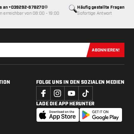
ns an +039292-678270
Häufig gestellte Fragen
Kundenservice nicht verfügbar
 erreichbar von 08:00 - 19:00
Sofortige Antwort
ABONNIEREN!
Jetzt für uns
TION
FOLGE UNS IN DEN SOZIALEN MEDIEN
LADE DIE APP HERUNTER