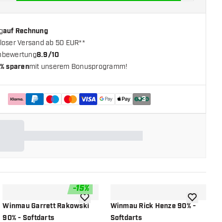
g
auf Rechnung
loser Versand ab 50 EUR**
nbewertung
8.9/10
% sparen
mit unserem Bonusprogramm!
+
3
-
15
%
chliste hinzufügen
Zur Wunschliste hinzufügen
Zur Wunsch
Winmau Garrett Rakowski
Winmau Rick Henze 90% -
W
90% - Softdarts
Softdarts
-