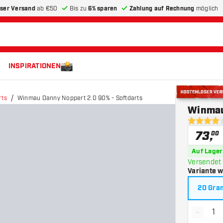
ser Versand
ab €50
Bis zu
6% sparen
Zahlung auf Rechnung
möglich
INSPIRATIONEN
rts
Winmau Danny Noppert 2.0 90% - Softdarts
Kostenloser 
Winmau
4 Bewertu
73
,
00
Auf Lager
Versendet 
Variante 
20 Gr
-
Menge 