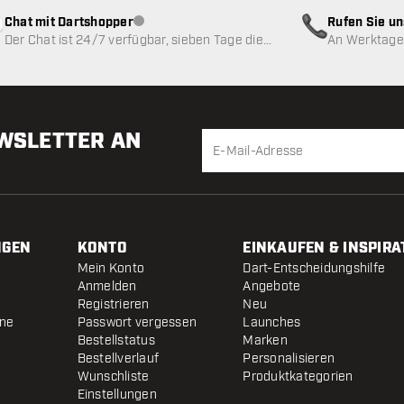
Chat mit Dartshopper
Rufen Sie u
Kundenservice nicht verfügbar
Der Chat ist 24/7 verfügbar, sieben Tage die
An Werktagen
Woche
EWSLETTER AN
NGEN
KONTO
EINKAUFEN & INSPIRA
Mein Konto
Dart-Entscheidungshilfe
Anmelden
Angebote
Registrieren
Neu
ine
Passwort vergessen
Launches
Bestellstatus
Marken
Bestellverlauf
Personalisieren
Wunschliste
Produktkategorien
Einstellungen