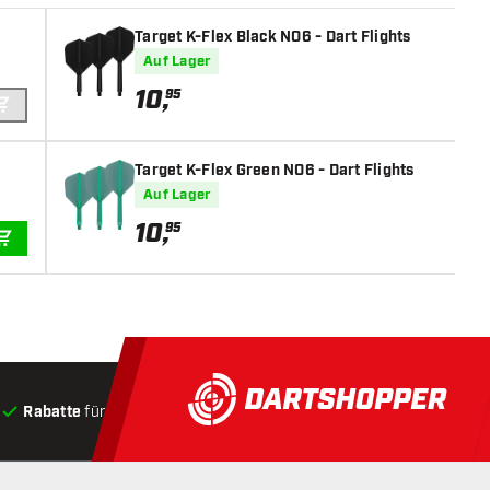
Target K-Flex Black NO6 - Dart Flights
Auf Lager
10
,
95
IN DEN WARENKORB
Target K-Flex Green NO6 - Dart Flights
Auf Lager
10
,
95
IN DEN WARENKORB
Rabatte
für Kunden
Produkte auf Lager
, Versand innerha