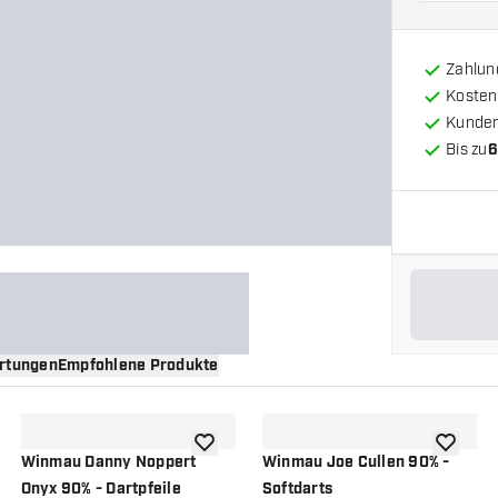
Zahlun
Kosten
Kunde
Bis zu
6
rtungen
Empfohlene Produkte
nschliste hinzufügen
Zur Wunschliste hinzufügen
Zur Wuns
Winmau Danny Noppert
Winmau Joe Cullen 90% -
Onyx 90% - Dartpfeile
Softdarts