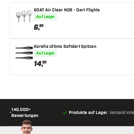
GOAT Air Clear NO6 - Dart Flights
Barrel Gripzone
Auf Lager
Barrelform
6
,
95
Gewicht
Karella Ultimo Softdart Spitzen
Barreldurchmesser (MM)
Auf Lager
14
,
95
Barrellänge (MM)
140.000+
•
Produkte auf Lager
, Versand inn
Bewertungen