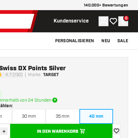
140.000+ Bewertungen
0
Konto
Meine Wunsch
Waren
Kundenservice
PERSONALISIEREN
NEU
SALE
Swiss DX Points Silver
4.7 (130)
Marke
:
TARGET
tungssterne
innerhalb von 24 Stunden
wählen
:
m
30 mm
35 mm
40 mm
+
IN DEN WARENKORB
verringern
Menge erhöhen
Zur Wunschl