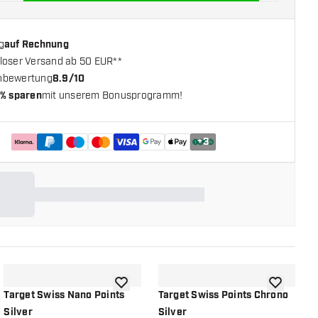
g
auf Rechnung
loser Versand ab 50 EUR**
nbewertung
8.9/10
% sparen
mit unserem Bonusprogramm!
+
3
chliste hinzufügen
Zur Wunschliste hinzufügen
Zur Wunsch
Target Swiss Nano Points
Target Swiss Points Chrono
T
Silver
Silver
S