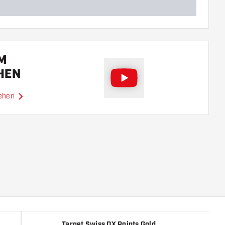
EM
HEN
sehen
Target Swiss DX Points Gold