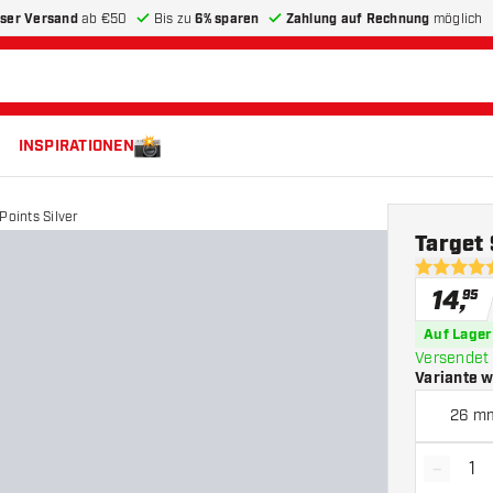
ser Versand
ab €50
Bis zu
6% sparen
Zahlung auf Rechnung
möglich
INSPIRATIONEN
Points Silver
Target 
4.7 Bewer
14
,
95
Auf Lager
Versendet 
Variante 
26 m
-
Menge 