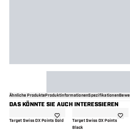
Ähnliche Produkte
Produktinformationen
Spezifikationen
Bewe
DAS KÖNNTE SIE AUCH INTERESSIEREN
Zur Wunschliste hinzufügen
Zur Wu
Target Swiss DX Points Gold
Target Swiss DX Points
Black