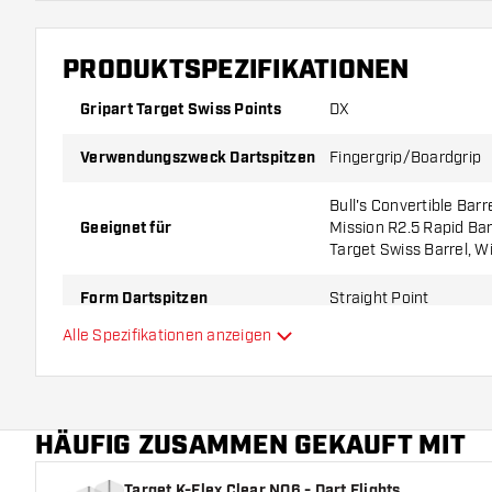
PRODUKTSPEZIFIKATIONEN
Gripart Target Swiss Points
DX
Verwendungszweck Dartspitzen
Fingergrip/Boardgrip
Bull's Convertible Barr
Geeignet für
Mission R2.5 Rapid Barr
Target Swiss Barrel, W
Form Dartspitzen
Straight Point
Alle Spezifikationen anzeigen
Gripzone Dartspitzen
Hinten, Vorne
Hauptfarbe
HÄUFIG ZUSAMMEN GEKAUFT MIT
Länge Dartspitzen
Target K-Flex Clear NO6 - Dart Flights