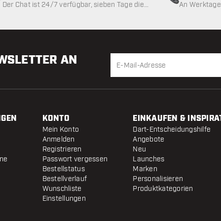
Der Chat ist 24/7 verfügbar, sieben Tage die
An Werktagen
Woche
EWSLETTER AN
NGEN
KONTO
EINKAUFEN & INSPIRA
Mein Konto
Dart-Entscheidungshilfe
Anmelden
Angebote
Registrieren
Neu
ine
Passwort vergessen
Launches
Bestellstatus
Marken
Bestellverlauf
Personalisieren
Wunschliste
Produktkategorien
Einstellungen