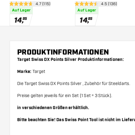
Bewertungsbereich öffnen
4.7 (115)
Bewertungsbereic
4.5 (136)
4.7 Bewertungssterne
4.5 Bewertungssterne
Auf Lager
Auf Lager
14
,
14
,
95
95
PRODUKTINFORMATIONEN
Target Swiss DX Points Silver Produktinformationen:
Marke:
Target
Die Target Swiss DX Points Silver , Zubehör für Steeldarts.
Preise gelten jeweils für ein Set (1 Set = 3 Stück).
in verschiedenen Größen erhältlich.
Bitte beachten Sie! Das Swiss Point Tool ist nicht im Liefe