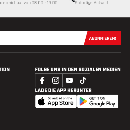
 erreichbar von 08:00 - 19:00
Sofortige Antwort
ABONNIEREN!
Jetzt für uns
TION
FOLGE UNS IN DEN SOZIALEN MEDIEN
LADE DIE APP HERUNTER