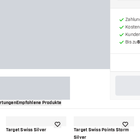
Zahlun
Kosten
Kunde
Bis zu
6
rtungen
Empfohlene Produkte
nschliste hinzufügen
Zur Wunschliste hinzufügen
Zur Wuns
Target Swiss Silver
Target Swiss Points Storm
Silver