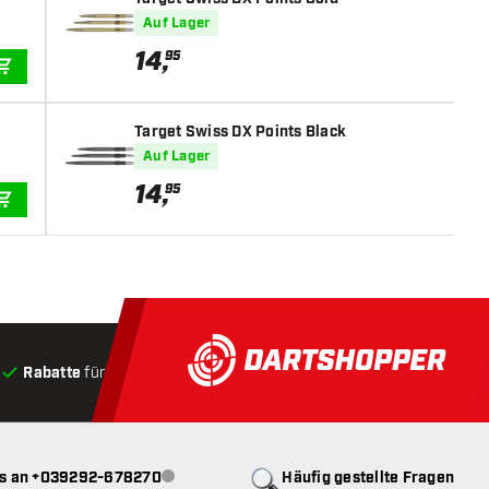
Auf Lager
14
,
95
IN DEN WARENKORB
Target Swiss DX Points Black
Auf Lager
14
,
95
IN DEN WARENKORB
Rabatte
für Kunden
Produkte auf Lager
, Versand innerha
ns an +039292-678270
Häufig gestellte Fragen
Kundenservice nicht verfügbar