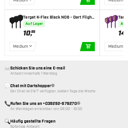
Medium
Medium
IN DEN WARENKOR
Target K-Flex Black NO6 - Dart Flight
Targe
s
mpio
Auf Lager
Auf
10
,
14
,
95
Medium
Medium
IN DEN WARENKOR
Schicken Sie uns eine E-mail
Antwort innerhalb 1 Werktag
Chat mit Dartshopper
Kundenservice nicht verfügbar
Der Chat ist 24/7 verfügbar, sieben Tage die Woche
Rufen Sie uns an +039292-678270
Kundenservice nicht verfügba
An Werktagen erreichbar von 08:00 - 19:00
Häufig gestellte Fragen
Sofortige Antwort