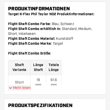
PRODUKTINFORMATIONEN
Target K-Flex Phil Taylor NO2 Produktinformationen:
Flight Shaft Combo Farbe:
Blau, Schwarz
Flight Shaft Combo erhältlich in:
Standard, Medium,
Short, Inbetween
Flight Shaft Combo Material:
Kunststoff
Flight Shaft Combo Marke:
Target
Flight Shaft Combo Größe:
Shaft
Länge
Totale
Variante
Shaft
Länge
19
61.6
Short
mm
mm
Mehr lesen
26
68.6
Inbetween
mm
mm
PRODUKTSPEZIFIKATIONEN
33
75.6