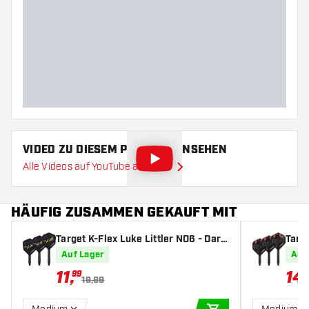
VIDEO ZU DIESEM PRODUKT ANSEHEN
Alle Videos auf YouTube ansehen
HÄUFIG ZUSAMMEN GEKAUFT MIT
Target K-Flex Luke Littler NO6 - Dart
Targe
Flights
Dart 
Auf Lager
Auf
11
,
14
,
99
19,99