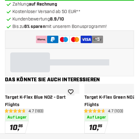
Zahlung
auf Rechnung
Kostenloser Versand ab 50 EUR**
Kundenbewertung
8.9/10
Bis zu
6% sparen
mit unserem Bonusprogramm!
+
5
DAS KÖNNTE SIE AUCH INTERESSIEREN
Zur Wunschliste hinzufügen
Target K-Flex Blue NO2 - Dart
Target K-Flex Green NO2 -
Flights
Flights
Bewertungsbereich öffnen
4.7 (183)
Bewertungsbere
4.7 (103)
4.7 Bewertungssterne
4.7 Bewertungssterne
Auf Lager
Auf Lager
10
,
10
,
95
95