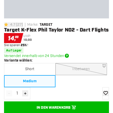
4.7
[
27
]
Marke
:
TARGET
4.7 Bewertungssterne
Target K-Flex Phil Taylor NO2 - Dart Flights
UVP:
14
,
99
19,99
Sie sparen
25%
!
Auf Lager
Versendet innerhalb von 24 Stunden
Variante wählen
:
Short
Inbetween
Medium
-
+
Menge verringern
Menge erhöhen
Zur Wu
IN DEN WARENKORB