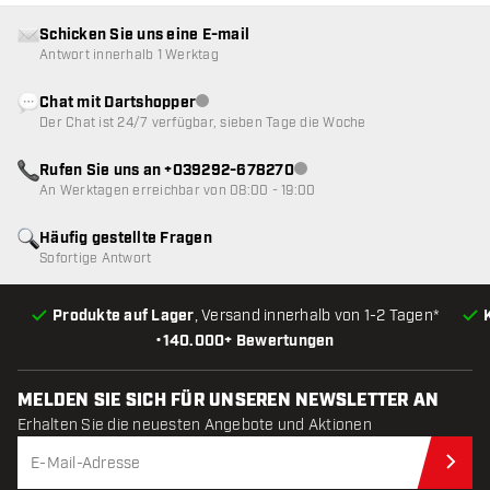
Schicken Sie uns eine E-mail
Antwort innerhalb 1 Werktag
Chat mit Dartshopper
Kundenservice nicht verfügbar
Der Chat ist 24/7 verfügbar, sieben Tage die Woche
Rufen Sie uns an +039292-678270
Kundenservice nicht verfügba
An Werktagen erreichbar von 08:00 - 19:00
Häufig gestellte Fragen
Sofortige Antwort
Produkte auf Lager
, Versand innerhalb von 1-2 Tagen*
•
140.000+ Bewertungen
MELDEN SIE SICH FÜR UNSEREN NEWSLETTER AN
Erhalten Sie die neuesten Angebote und Aktionen
Jet