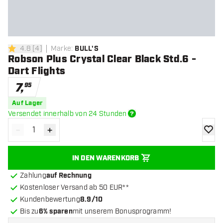
4.8
[
4
]
Marke
:
BULL'S
4.8 Bewertungssterne
Robson Plus Crystal Clear Black Std.6 -
Dart Flights
7
,
95
Auf Lager
Versendet innerhalb von 24 Stunden
-
+
Menge verringern
Menge erhöhen
Zur Wu
IN DEN WARENKORB
Zahlung
auf Rechnung
Kostenloser Versand ab 50 EUR**
Kundenbewertung
8.9/10
Bis zu
6% sparen
mit unserem Bonusprogramm!