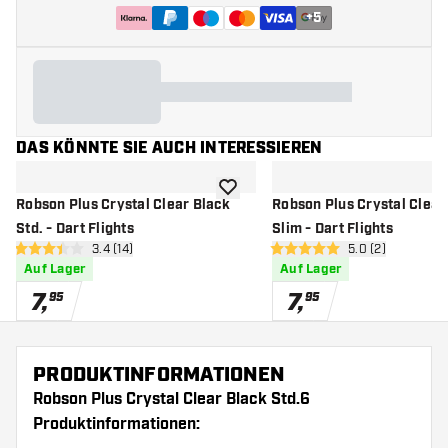
+
5
DAS KÖNNTE SIE AUCH INTERESSIEREN
Zur Wunschliste hinzufügen
Robson Plus Crystal Clear Black
Robson Plus Crystal Clear
Std. - Dart Flights
Slim - Dart Flights
Bewertungsbereich öffnen
3.4 (14)
Bewertungsbere
5.0 (2)
3.4 Bewertungssterne
5 Bewertungssterne
Auf Lager
Auf Lager
7
,
7
,
95
95
PRODUKTINFORMATIONEN
Robson Plus Crystal Clear Black Std.6
Produktinformationen: