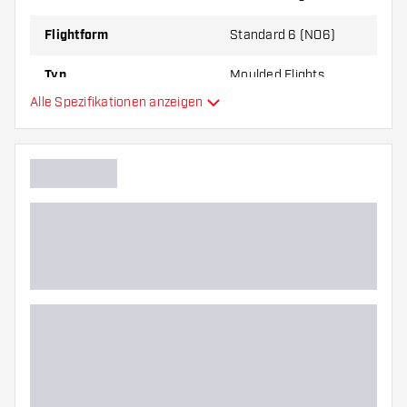
zu Ihnen passt!
Flightform
Standard 6 (NO6)
Typ
Moulded Flights
Alle Spezifikationen anzeigen
Flexibilität
Hauptfarbe