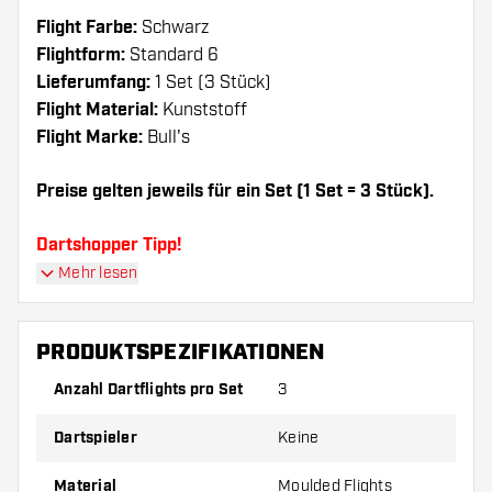
Flight Farbe:
Schwarz
Flightform:
Standard 6
Lieferumfang:
1 Set (3 Stück)
Flight Material:
Kunststoff
Flight Marke:
Bull's
Preise gelten jeweils für ein Set (1 Set = 3 Stück).
Dartshopper Tipp!
Mehr lesen
Sorgen Sie für genügend Ersatz Flights und
Shafts. Diese können sich durch Gebrauch
PRODUKTSPEZIFIKATIONEN
abnutzen oder brechen.
Anzahl Dartflights pro Set
3
Probieren Sie eine andere Form, ein anderes
Dartspieler
Keine
Material oder eine andere Dicke der Flights aus,
um herauszufinden, welche Variante am besten
Material
Moulded Flights