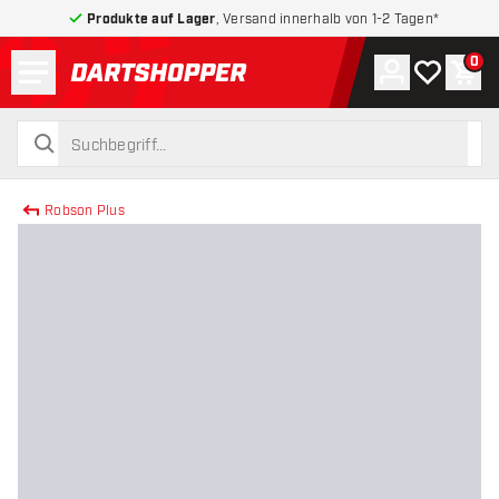
Produkte auf Lager
, Versand innerhalb von 1-2 Tagen*
Menü
0
Konto
Meine Wuns
War
zurück zur Startseite
suchen
suchen
Robson Plus