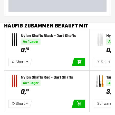
HÄUFIG ZUSAMMEN GEKAUFT MIT
Nylon Shafts Black - Dart Shafts
Nylon
Auf Lager
Auf
0
,
0
,
79
79
X-Short
X-Short
IN DEN WARENKOR
Nylon Shafts Red - Dart Shafts
Targe
Auf Lager
Auf
0
,
3
,
79
75
X-Short
Schwarz
IN DEN WARENKOR