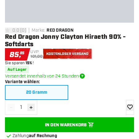
0.0
[
0
]
Marke
:
RED DRAGON
0 Bewertungssterne
Red Dragon Jonny Clayton Hiraeth 90% -
Softdarts
UVP:
85
,
85
101,00
Sie sparen
15%
!
Kostenloser Versand
Auf Lager
Versendet innerhalb von 24 Stunden
Variante wählen
:
20 Gramm
-
+
Menge verringern
Menge erhöhen
Zur Wu
IN DEN WARENKORB
Zahlung
auf Rechnung