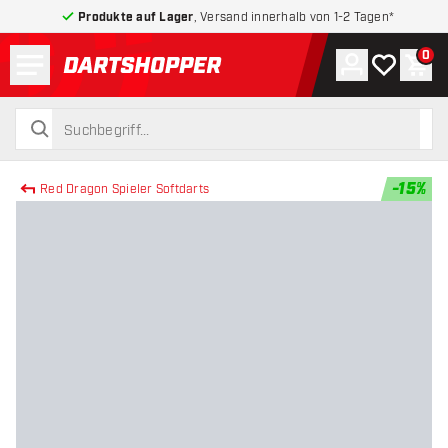
Produkte auf Lager
, Versand innerhalb von 1-2 Tagen*
Menü
0
Konto
Meine Wuns
War
zurück zur Startseite
suchen
suchen
-
15
%
Red Dragon Spieler Softdarts