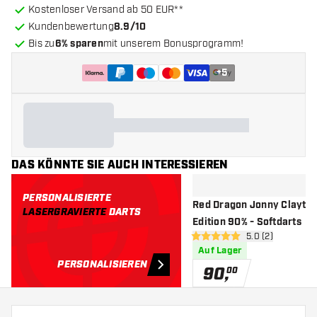
Kostenloser Versand ab 50 EUR**
Kundenbewertung
8.9/10
Bis zu
6% sparen
mit unserem Bonusprogramm!
+
5
DAS KÖNNTE SIE AUCH INTERESSIEREN
PERSONALISIERTE
Red Dragon Jonny Clayton
LASERGRAVIERTE
DARTS
Edition 90% - Softdarts
Bewertungsbere
5.0 (2)
5 Bewertungssterne
Auf Lager
PERSONALISIEREN
90
,
00