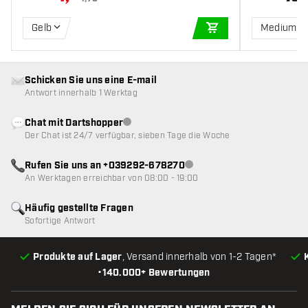
Gelb
Medium
IN DEN WARENKOR
Schicken Sie uns eine E-mail
Antwort innerhalb 1 Werktag
Chat mit Dartshopper
Kundenservice nicht verfügbar
Der Chat ist 24/7 verfügbar, sieben Tage die Woche
Rufen Sie uns an +039292-678270
Kundenservice nicht verfügba
An Werktagen erreichbar von 08:00 - 19:00
Häufig gestellte Fragen
Sofortige Antwort
Produkte auf Lager
, Versand innerhalb von 1-2 Tagen*
•
140.000+ Bewertungen