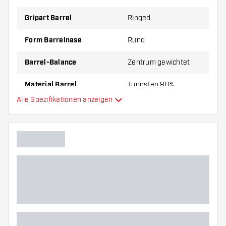
Gripart Barrel
Ringed
Form Barrelnase
Rund
Barrel-Balance
Zentrum gewichtet
Material Barrel
Tungsten 90%
Alle Spezifikationen anzeigen
Gripart Barrelnase
Dartspieler
Barrelfarbe
Barrel Gripzone
Barrelform
Gewicht