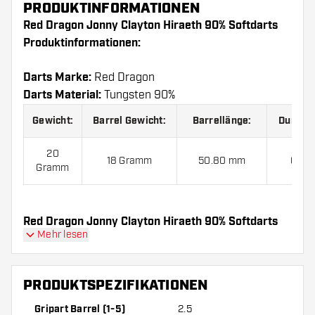
PRODUKTINFORMATIONEN
Red Dragon Jonny Clayton Hiraeth 90% Softdarts
Produktinformationen:
Darts Marke:
Red Dragon
Darts Material:
Tungsten 90%
Gewicht:
Barrel Gewicht:
Barrellänge:
Durchm
20
18 Gramm
50.80 mm
6.60
Gramm
Red Dragon Jonny Clayton Hiraeth 90% Softdarts
Mehr lesen
kommen mit:
3 Barrels, 3 Flights und 3 Shafts.
PRODUKTSPEZIFIKATIONEN
Gripart Barrel (1-5)
2.5