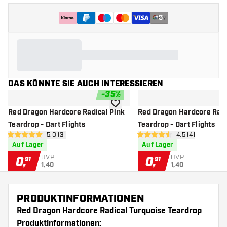
+
5
DAS KÖNNTE SIE AUCH INTERESSIEREN
-
35
%
Zur Wunschliste hinzufügen
Red Dragon Hardcore Radical Pink
Red Dragon Hardcore Radi
Teardrop - Dart Flights
Teardrop - Dart Flights
Bewertungsbereich öffnen
5.0 (3)
Bewertungsberei
4.5 (4)
5 Bewertungssterne
4.5 Bewertungssterne
Auf Lager
Auf Lager
UVP:
UVP:
0
,
0
,
91
91
1,40
1,40
PRODUKTINFORMATIONEN
Red Dragon Hardcore Radical Turquoise Teardrop
Produktinformationen: