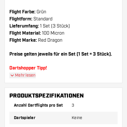
Flight Farbe:
Grün
Flightform:
Standard
Lieferumfang:
1 Set (3 Stück)
Flight Material:
100 Micron
Flight Marke:
Red Dragon
Preise gelten jeweils für ein Set (1 Set = 3 Stück).
Dartshopper Tipp!
Mehr lesen
Sorgen Sie für genügend Ersatz Flights und
Shafts. Diese können sich durch Gebrauch
PRODUKTSPEZIFIKATIONEN
abnutzen oder brechen.
Anzahl Dartflights pro Set
3
Probieren Sie eine andere Form, ein anderes
Dartspieler
Keine
Material oder eine andere Dicke der Flights aus,