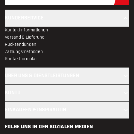
Jet
KUNDENSERVICE
Kontaktinformationen
Versand & Lieferung
Rücksendungen
Zahlungsmethoden
Kontaktformular
ÜBER UNS & DIENSTLEISTUNGEN
KONTO
EINKAUFEN & INSPIRATION
FOLGE UNS IN DEN SOZIALEN MEDIEN