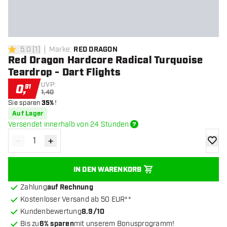
5.0
[
1
]
Marke
:
RED DRAGON
5 Bewertungssterne
Red Dragon Hardcore Radical Turquoise
Teardrop - Dart Flights
UVP:
0
,
91
1,40
Sie sparen
35%
!
Auf Lager
Versendet innerhalb von 24 Stunden
-
+
Menge verringern
Menge erhöhen
Zur Wu
IN DEN WARENKORB
Zahlung
auf Rechnung
Kostenloser Versand ab 50 EUR**
Kundenbewertung
8.9/10
Bis zu
6% sparen
mit unserem Bonusprogramm!