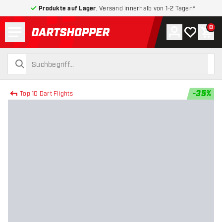
Produkte auf Lager
, Versand innerhalb von 1-2 Tagen*
Menü
0
Konto
Meine Wuns
War
zurück zur Startseite
suchen
suchen
-
35
%
Top 10 Dart Flights