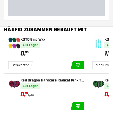
HÄUFIG ZUSAMMEN GEKAUFT MIT
KOTO Grip Wax
KOTO 
Auf Lager
Auf
0
,
1
,
95
19
Schwarz
Medium
IN DEN WARENKOR
Red Dragon Hardcore Radical Pink Te
Red 
ardrop - Dart Flights
& Bla
Auf Lager
Auf
0
,
0
,
91
91
1,40
IN DEN WARENKOR