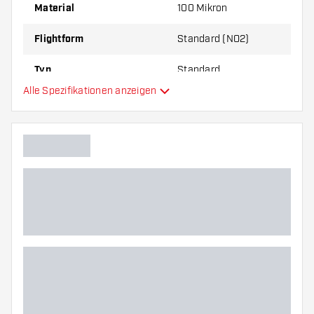
um herauszufinden, welche Variante am besten
Material
100 Mikron
zu Ihnen passt!
Flightform
Standard (NO2)
Typ
Standard
Alle Spezifikationen anzeigen
Flexibilität
Hauptfarbe