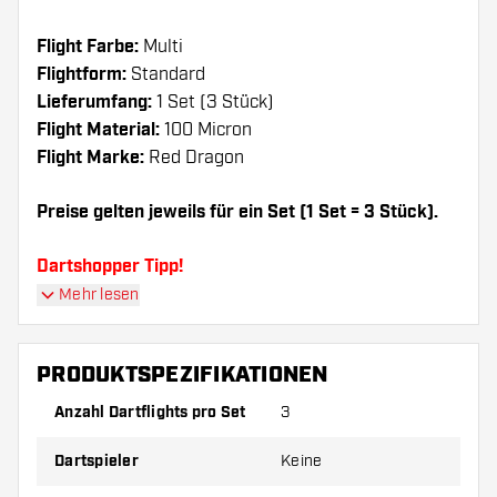
Flight Farbe:
Multi
Flightform:
Standard
Lieferumfang:
1 Set (3 Stück)
Flight Material:
100 Micron
Flight Marke:
Red Dragon
Preise gelten jeweils für ein Set (1 Set = 3 Stück).
Dartshopper Tipp!
Mehr lesen
Sorgen Sie für genügend Ersatz Flights und
Shafts. Diese können sich durch Gebrauch
PRODUKTSPEZIFIKATIONEN
abnutzen oder brechen.
Anzahl Dartflights pro Set
3
Probieren Sie eine andere Form, ein anderes
Dartspieler
Keine
Material oder eine andere Dicke der Flights aus,