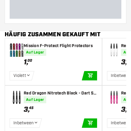
HÄUFIG ZUSAMMEN GEKAUFT MIT
Mission F-Protect Flight Protectors
Red 
afts
Auf Lager
Auf
1
,
3
,
00
45
Violett
Inbetwee
IN DEN WARENKOR
Red Dragon Nitrotech Black - Dart Sh
Red 
afts
fts
Auf Lager
Auf
3
,
3
,
45
45
Inbetween
Inbetwee
IN DEN WARENKOR