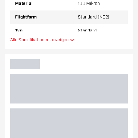
um herauszufinden, welche Variante am besten
Material
100 Mikron
zu Ihnen passt!
Flightform
Standard (NO2)
Typ
Standard
Alle Spezifikationen anzeigen
Flexibilität
Hauptfarbe