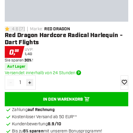
4.6
[
7
]
Marke
:
RED DRAGON
4.6 Bewertungssterne
Red Dragon Hardcore Radical Harlequin -
Dart Flights
UVP:
0
,
98
1,40
Sie sparen
30%
!
Auf Lager
Versendet innerhalb von 24 Stunden
-
+
Menge verringern
Menge erhöhen
Zur Wu
IN DEN WARENKORB
Zahlung
auf Rechnung
Kostenloser Versand ab 50 EUR**
Kundenbewertung
8.9/10
Bis zu
6% sparen
mit unserem Bonusprogramm!