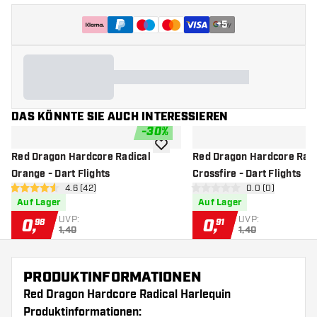
+
5
DAS KÖNNTE SIE AUCH INTERESSIEREN
-
30
%
Zur Wunschliste hinzufügen
Red Dragon Hardcore Radical
Red Dragon Hardcore Radi
Orange - Dart Flights
Crossfire - Dart Flights
Bewertungsbereich öffnen
4.6 (42)
Bewertungsbere
0.0 (0)
4.6 Bewertungssterne
0 Bewertungssterne
Auf Lager
Auf Lager
UVP:
UVP:
0
,
0
,
98
91
1,40
1,40
PRODUKTINFORMATIONEN
Red Dragon Hardcore Radical Harlequin
Produktinformationen: