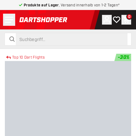
Produkte auf Lager
, Versand innerhalb von 1-2 Tagen*
Menü
0
Konto
Meine Wuns
War
zurück zur Startseite
suchen
suchen
-
30
%
Top 10 Dart Flights