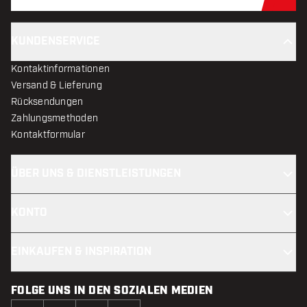
Jet
KUNDENSERVICE
Kontaktinformationen
Versand & Lieferung
Rücksendungen
Zahlungsmethoden
Kontaktformular
ÜBER UNS & DIENSTLEISTUNGEN
KONTO
EINKAUFEN & INSPIRATION
FOLGE UNS IN DEN SOZIALEN MEDIEN