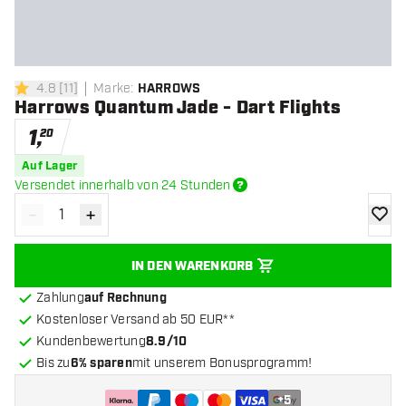
4.8
[
11
]
Marke
:
HARROWS
4.8 Bewertungssterne
Harrows Quantum Jade - Dart Flights
1
,
20
Auf Lager
Versendet innerhalb von 24 Stunden
-
+
Menge verringern
Menge erhöhen
Zur Wu
IN DEN WARENKORB
Zahlung
auf Rechnung
Kostenloser Versand ab 50 EUR**
Kundenbewertung
8.9/10
Bis zu
6% sparen
mit unserem Bonusprogramm!
+
5