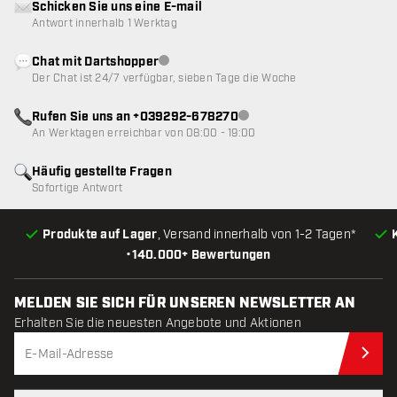
Schicken Sie uns eine E-mail
Antwort innerhalb 1 Werktag
Chat mit Dartshopper
Kundenservice nicht verfügbar
Der Chat ist 24/7 verfügbar, sieben Tage die Woche
Rufen Sie uns an +039292-678270
Kundenservice nicht verfügba
An Werktagen erreichbar von 08:00 - 19:00
Häufig gestellte Fragen
Sofortige Antwort
Produkte auf Lager
, Versand innerhalb von 1-2 Tagen*
•
140.000+ Bewertungen
MELDEN SIE SICH FÜR UNSEREN NEWSLETTER AN
Erhalten Sie die neuesten Angebote und Aktionen
Jet