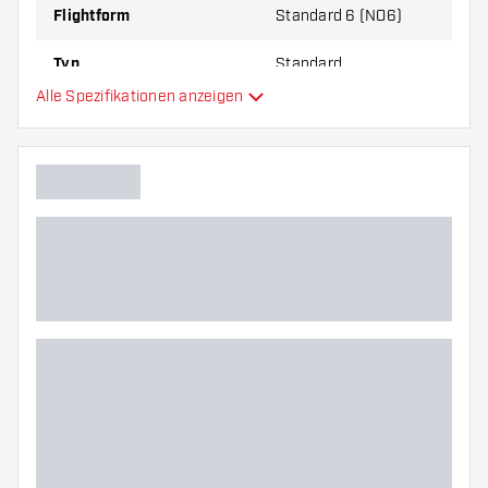
Flightform
Standard 6 (NO6)
Typ
Standard
Alle Spezifikationen anzeigen
Flexibilität
Hauptfarbe