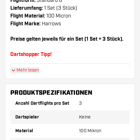
Flightform:
Standard 6
Lieferumfang:
1 Set (3 Stück)
Flight Material:
100 Micron
Flight Marke:
Harrows
Preise gelten jeweils für ein Set (1 Set = 3 Stück).
Dartshopper Tipp!
Mehr lesen
Sorgen Sie für genügend Ersatz Flights und
Shafts. Diese können sich durch Gebrauch
abnutzen oder brechen.
PRODUKTSPEZIFIKATIONEN
Anzahl Dartflights pro Set
3
Probieren Sie eine andere Form, ein anderes
Material oder eine andere Dicke der Flights aus,
Dartspieler
Keine
um herauszufinden, welche Variante am besten
zu Ihnen passt!
Material
100 Mikron