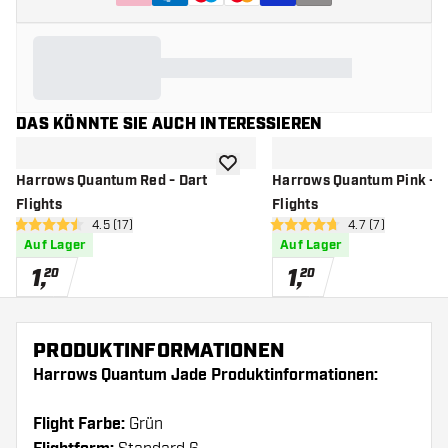
DAS KÖNNTE SIE AUCH INTERESSIEREN
Zur Wunschliste hinzufügen
Harrows Quantum Red - Dart
Harrows Quantum Pink - D
Flights
Flights
Bewertungsbereich öffnen
4.5 (17)
Bewertungsberei
4.7 (7)
4.5 Bewertungssterne
4.7 Bewertungssterne
Auf Lager
Auf Lager
1
,
1
,
20
20
PRODUKTINFORMATIONEN
Harrows Quantum Jade Produktinformationen:
Flight Farbe:
Grün