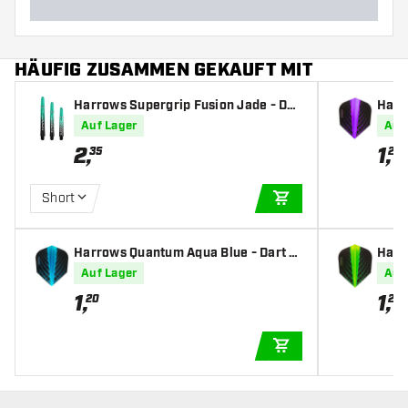
HÄUFIG ZUSAMMEN GEKAUFT MIT
Harrows Supergrip Fusion Jade - Dar
Harr
t Shafts
ts
Auf Lager
Auf
2
,
1
,
35
20
Short
IN DEN WARENKOR
Harrows Quantum Aqua Blue - Dart Fl
Harr
ights
s
Auf Lager
Auf
1
,
1
,
20
20
IN DEN WARENKOR