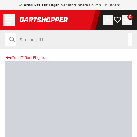
Produkte auf Lager
, Versand innerhalb von 1-2 Tagen*
Menü
0
Konto
Meine Wuns
War
zurück zur Startseite
suchen
suchen
Top 10 Dart Flights