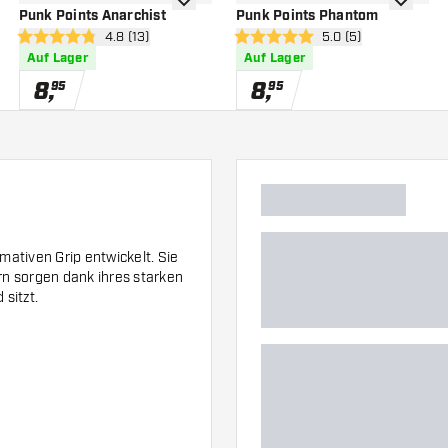
nschliste hinzufügen
Zur Wunschliste hinzufügen
Zur Wuns
Punk Points Anarchist
Punk Points Phantom
 öffnen
Bewertungsbereich öffnen
4.8 (13)
Bewertungsbereich 
5.0 (5)
4.8 Bewertungssterne
5 Bewertungssterne
Auf Lager
Auf Lager
8
,
8
,
95
95
mativen Grip entwickelt. Sie
ern sorgen dank ihres starken
 sitzt.