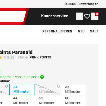
140.000+ Bewertungen
0
Konto
Meine Wunsch
Waren
Kundenservice
PERSONALISIEREN
NEU
SALE
oints Paranoid
5.0 (2)
Marke
:
PUNK POINTS
ngssterne
innerhalb von 24 Stunden
wählen
:
34
36
38
er
Millimeter
Millimeter
Millimeter
44
50
60
er
Millimeter
Millimeter
Millimeter