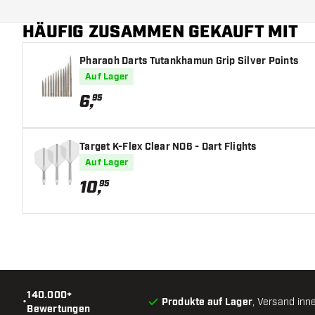
Hauptfarbe
HÄUFIG ZUSAMMEN GEKAUFT MIT
Länge Dartspitzen
Pharaoh Darts Tutankhamun Grip Silver Points
Auf Lager
6
,
95
Target K-Flex Clear NO6 - Dart Flights
Auf Lager
10
,
95
140.000+
•
Produkte auf Lager
, Versand inn
Bewertungen