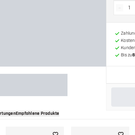
-
Menge 
Zahlun
Kosten
Kunde
Bis zu
6
rtungen
Empfohlene Produkte