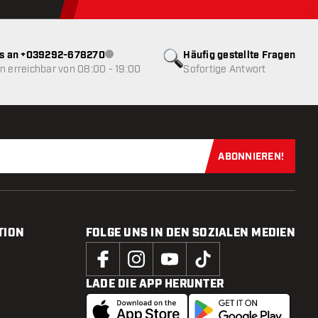
ns an +039292-678270
Häufig gestellte Fragen
Kundenservice nicht verfügbar
 erreichbar von 08:00 - 19:00
Sofortige Antwort
ABONNIEREN!
Jetzt für uns
TION
FOLGE UNS IN DEN SOZIALEN MEDIEN
LADE DIE APP HERUNTER