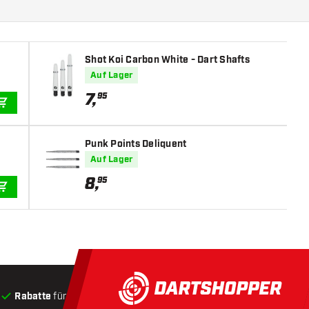
Shot Koi Carbon White - Dart Shafts
Auf Lager
7
,
95
IN DEN WARENKORB
Punk Points Deliquent
Auf Lager
8
,
95
IN DEN WARENKORB
Rabatte
für Kunden
Produkte auf Lager
, Versand innerha