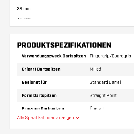
38 mm
40 mm
44 mm
50 mm
PRODUKTSPEZIFIKATIONEN
60 mm
Verwendungszweck Dartspitzen
Fingergrip/Boardgrip
Achtung!
: Diese
Punk Points Paranoid
Dartspitzen bieten ext
kürzeren Lebensdauer deines Dartboards führen kann.
Gripart Dartspitzen
Milled
Geeignet für
Standard Barrel
Form Dartspitzen
Straight Point
Gripzone Dartspitzen
Überall
Alle Spezifikationen anzeigen
Zusätzliche Farben