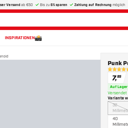
ser Versand
ab €50
Bis zu
6% sparen
Zahlung auf Rechnung
möglich
INSPIRATIONEN
anoid
Punk P
5 Bewertu
7
,
95
Auf Lager
Versendet 
Variante 
32
Millimet
40
Millimet