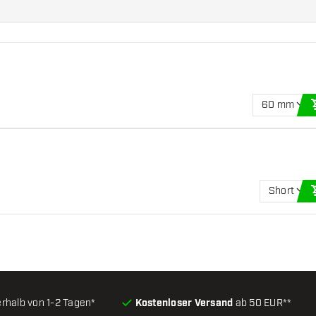
60 mm
Short
erhalb von 1-2 Tagen*
Kostenloser Versand
ab 50 EUR**