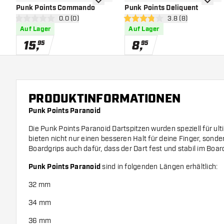
Zur Wunschliste hinzufügen
Zur Wu
Punk Points Commando
Punk Points Deliquent
Bewertungsbereich öffnen
0.0 (0)
Bewertungsbereich
3.8 (8)
0 Bewertungssterne
3.8 Bewertungssterne
Auf Lager
Auf Lager
15
,
8
,
95
95
PRODUKTINFORMATIONEN
Punk Points Paranoid
Die Punk Points Paranoid Dartspitzen wurden speziell für ulti
bieten nicht nur einen besseren Halt für deine Finger, sond
Boardgrips auch dafür, dass der Dart fest und stabil im Board
Punk Points Paranoid
sind in folgenden Längen erhältlich:
32 mm
34 mm
36 mm