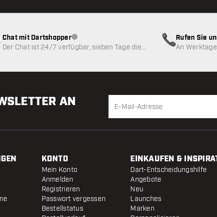
Chat mit Dartshopper
Rufen Sie u
Kundenservice nicht verfügbar
Der Chat ist 24/7 verfügbar, sieben Tage die
An Werktagen
Woche
EWSLETTER AN
NGEN
KONTO
EINKAUFEN & INSPIRA
Mein Konto
Dart-Entscheidungshilfe
Anmelden
Angebote
Registrieren
Neu
ine
Passwort vergessen
Launches
Bestellstatus
Marken