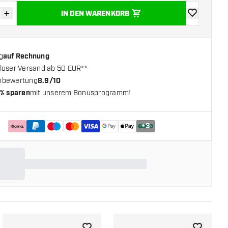
+
IN DEN WARENKORB
verringern
Menge erhöhen
Zur Wunschl
g
auf Rechnung
loser Versand ab 50 EUR**
nbewertung
8.9/10
% sparen
mit unserem Bonusprogramm!
+
3