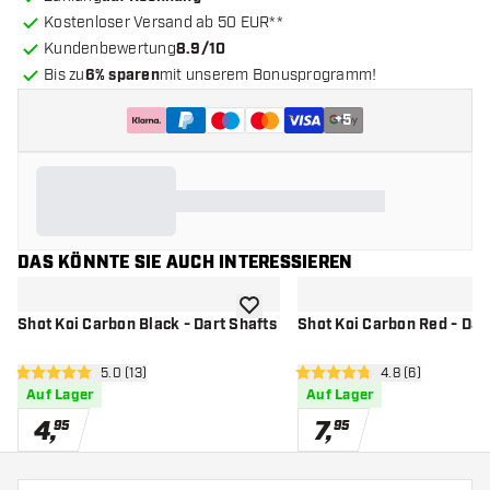
Kostenloser Versand ab 50 EUR**
Kundenbewertung
8.9/10
Bis zu
6% sparen
mit unserem Bonusprogramm!
+
5
DAS KÖNNTE SIE AUCH INTERESSIEREN
Zur Wunschliste hinzufügen
Shot Koi Carbon Black - Dart Shafts
Shot Koi Carbon Red - Dar
Bewertungsbereich öffnen
5.0 (13)
Bewertungsberei
4.8 (6)
5 Bewertungssterne
4.8 Bewertungssterne
Auf Lager
Auf Lager
4
,
7
,
95
95