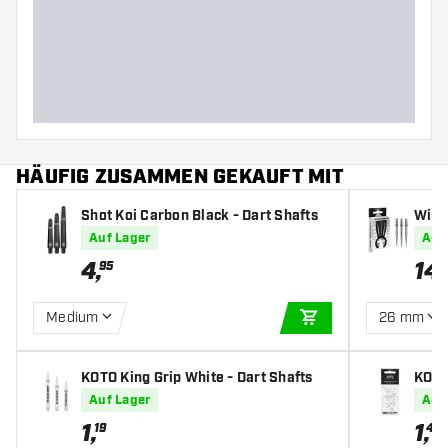
HÄUFIG ZUSAMMEN GEKAUFT MIT
Shot Koi Carbon Black - Dart Shafts
Winm
Auf Lager
Auf
4
,
14
,
95
Medium
26 mm
IN DEN WARENKOR
KOTO King Grip White - Dart Shafts
KOTO
Auf Lager
Auf
1
,
1
,
19
45