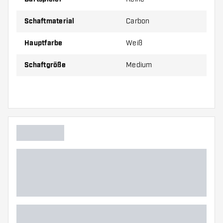
Preise gelten jeweils für ein Set (1 Set = 3 Stück).
Schaftmaterial
Carbon
Hauptfarbe
Weiß
Schaftgröße
Medium