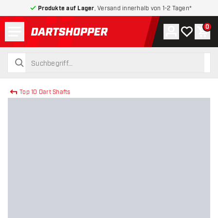
Produkte auf Lager
, Versand innerhalb von 1-2 Tagen*
Menü
0
Konto
Meine Wuns
War
zurück zur Startseite
suchen
suchen
Top 10 Dart Shafts