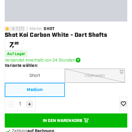
4.7
[
7
]
Marke
:
SHOT
4.7 Bewertungssterne
Shot Koi Carbon White - Dart Shafts
7
,
95
Auf Lager
Versendet innerhalb von 24 Stunden
Variante wählen
:
Short
Inbetween
Medium
-
+
Menge verringern
Menge erhöhen
Zur Wu
IN DEN WARENKORB
Zahlung
auf Rechnung