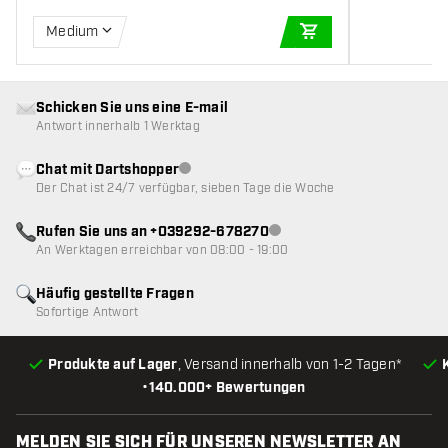
Medium
IN DEN WARENKOR
Schicken Sie uns eine E-mail
Antwort innerhalb 1 Werktag
Chat mit Dartshopper
Kundenservice nicht verfügbar
Der Chat ist 24/7 verfügbar, sieben Tage die Woche
Rufen Sie uns an +039292-678270
Kundenservice nicht verfügba
An Werktagen erreichbar von 08:00 - 19:00
Häufig gestellte Fragen
Sofortige Antwort
Produkte auf Lager
, Versand innerhalb von 1-2 Tagen*
•
140.000+ Bewertungen
MELDEN SIE SICH FÜR UNSEREN NEWSLETTER AN