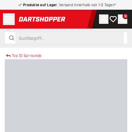
Produkte auf Lager
, Versand innerhalb von 1-2 Tagen*
Menü
0
Konto
Meine Wuns
War
zurück zur Startseite
suchen
suchen
Top 10 Surrounds