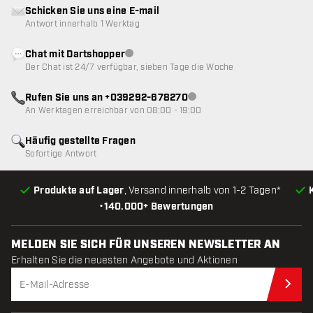
Schicken Sie uns eine E-mail
Antwort innerhalb 1 Werktag
Chat mit Dartshopper
Kundenservice nicht verfügbar
Der Chat ist 24/7 verfügbar, sieben Tage die Woche
Rufen Sie uns an +039292-678270
Kundenservice nicht verfügba
An Werktagen erreichbar von 08:00 - 19:00
Häufig gestellte Fragen
Sofortige Antwort
Produkte auf Lager
, Versand innerhalb von 1-2 Tagen*
•
140.000+ Bewertungen
MELDEN SIE SICH FÜR UNSEREN NEWSLETTER AN
Erhalten Sie die neuesten Angebote und Aktionen
Jet