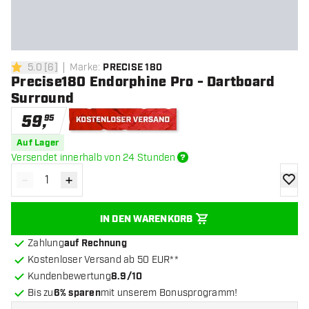
5.0
[
6
]
Marke
:
PRECISE 180
5 Bewertungssterne
Precise180 Endorphine Pro - Dartboard
Surround
59
,
95
Kostenloser Versand
Auf Lager
Versendet innerhalb von 24 Stunden
-
+
Menge verringern
Menge erhöhen
Zur Wu
IN DEN WARENKORB
Zahlung
auf Rechnung
Kostenloser Versand ab 50 EUR**
Kundenbewertung
8.9/10
Bis zu
6% sparen
mit unserem Bonusprogramm!