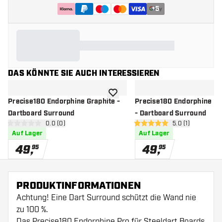
+
5
DAS KÖNNTE SIE AUCH INTERESSIEREN
Zur Wunschliste hinzufügen
Precise180 Endorphine Graphite -
Precise180 Endorphine No
Dartboard Surround
- Dartboard Surround
Bewertungsbereich öffnen
0.0 (0)
Bewertungsberei
5.0 (1)
0 Bewertungssterne
5 Bewertungssterne
Auf Lager
Auf Lager
49
,
49
,
95
95
PRODUKTINFORMATIONEN
Achtung! Eine Dart Surround schützt die Wand nie
zu 100 %.
Das Precise180 Endorphine Pro für Steeldart Boards