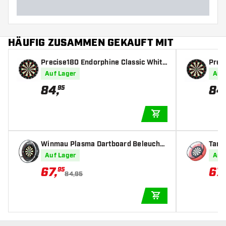
HÄUFIG ZUSAMMEN GEKAUFT MIT
Precise180 Endorphine Classic White
Prec
- Profi Dartscheibe
Prof
Auf Lager
Auf
84
,
84
95
IN DEN WARENKOR
Winmau Plasma Dartboard Beleuchtu
Targ
ng
ng
Auf Lager
Auf
67
,
67
,
95
84,95
IN DEN WARENKOR