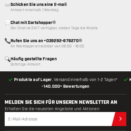
Schicken Sie uns eine E-mail
Antwort innerhalb 1 Werktag
Chat mit Dartshopper
Kundenservice nicht verfügbar
Der Chat ist 24/7 verfügbar, sieben Tage die Woche
Rufen Sie uns an +039292-678270
Kundenservice nicht verfügba
An Werktagen erreichbar von 08:00 - 19:00
Häufig gestellte Fragen
Sofortige Antwort
Produkte auf Lager
, Versand innerhalb von 1-2 Tagen*
•
140.000+ Bewertungen
MELDEN SIE SICH FÜR UNSEREN NEWSLETTER AN
Erhalten Sie die neuesten Angebote und Aktionen
Jet