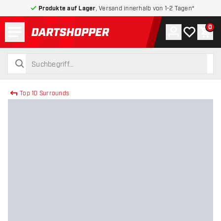
Produkte auf Lager
, Versand innerhalb von 1-2 Tagen*
Menü
0
Konto
Meine Wuns
War
zurück zur Startseite
suchen
suchen
Top 10 Surrounds