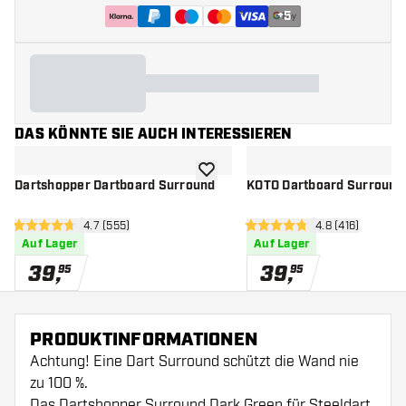
+
5
DAS KÖNNTE SIE AUCH INTERESSIEREN
Zur Wunschliste hinzufügen
Dartshopper Dartboard Surround
KOTO Dartboard Surround
Bewertungsbereich öffnen
4.7 (555)
Bewertungsbere
4.8 (416)
4.7 Bewertungssterne
4.8 Bewertungssterne
Auf Lager
Auf Lager
39
,
39
,
95
95
PRODUKTINFORMATIONEN
Achtung! Eine Dart Surround schützt die Wand nie
zu 100 %.
Das Dartshopper Surround Dark Green für Steeldart