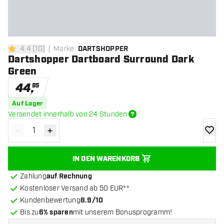
4.4
[
10
]
Marke
:
DARTSHOPPER
4.4 Bewertungssterne
Dartshopper Dartboard Surround Dark
Green
44
,
95
Auf Lager
Versendet innerhalb von 24 Stunden
-
+
Menge verringern
Menge erhöhen
Zur Wu
IN DEN WARENKORB
Zahlung
auf Rechnung
Kostenloser Versand ab 50 EUR**
Kundenbewertung
8.9/10
Bis zu
6% sparen
mit unserem Bonusprogramm!