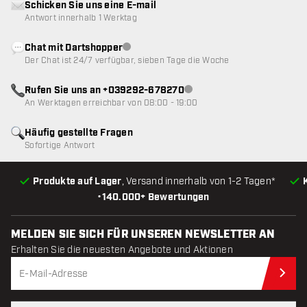
Schicken Sie uns eine E-mail
Antwort innerhalb 1 Werktag
Chat mit Dartshopper
Kundenservice nicht verfügbar
Der Chat ist 24/7 verfügbar, sieben Tage die Woche
Rufen Sie uns an +039292-678270
Kundenservice nicht verfügba
An Werktagen erreichbar von 08:00 - 19:00
Häufig gestellte Fragen
Sofortige Antwort
Produkte auf Lager
, Versand innerhalb von 1-2 Tagen*
•
140.000+ Bewertungen
MELDEN SIE SICH FÜR UNSEREN NEWSLETTER AN
Erhalten Sie die neuesten Angebote und Aktionen
Jet