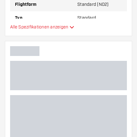
Flightform
Standard (NO2)
Typ
Standard
Alle Spezifikationen anzeigen
Flexibilität
Hauptfarbe