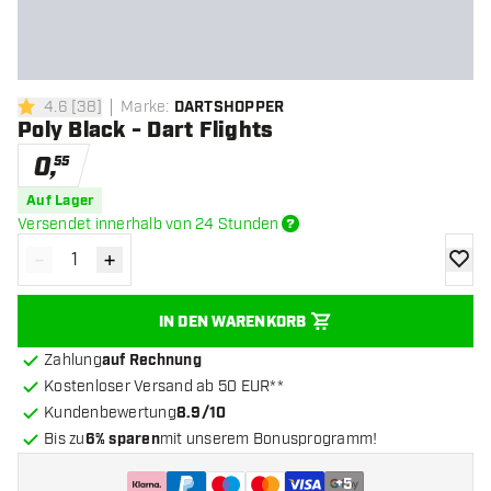
4.6
[
38
]
Marke
:
DARTSHOPPER
4.6 Bewertungssterne
Poly Black - Dart Flights
0
,
55
Auf Lager
Versendet innerhalb von 24 Stunden
-
+
Menge verringern
Menge erhöhen
Zur Wu
IN DEN WARENKORB
Zahlung
auf Rechnung
Kostenloser Versand ab 50 EUR**
Kundenbewertung
8.9/10
Bis zu
6% sparen
mit unserem Bonusprogramm!
+
5