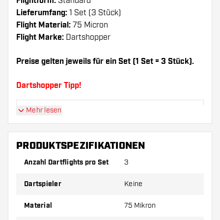
Flightform:
Standard
Lieferumfang:
1 Set (3 Stück)
Flight Material:
75 Micron
Flight Marke:
Dartshopper
Preise gelten jeweils für ein Set (1 Set = 3 Stück).
Dartshopper Tipp!
Mehr lesen
Sorgen Sie für genügend Ersatz Flights und
Shafts. Diese können sich durch Gebrauch
abnutzen oder brechen.
PRODUKTSPEZIFIKATIONEN
Anzahl Dartflights pro Set
3
Probieren Sie eine andere Form, ein anderes
Material oder eine andere Dicke der Flights aus,
Dartspieler
Keine
um herauszufinden, welche Variante am besten
zu Ihnen passt!
Material
75 Mikron