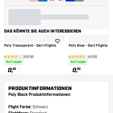
DAS KÖNNTE SIE AUCH INTERESSIEREN
Zur Wunschliste hinzufügen
Poly Transparent - Dart Flights
Poly Blue - Dart Flights
Bewertungsbereich öffnen
3.8 (16)
Bewertungsberei
4.6 (9)
3.8 Bewertungssterne
4.6 Bewertungssterne
Auf Lager
Auf Lager
0
,
0
,
55
55
PRODUKTINFORMATIONEN
Poly Black Produktinformationen:
Flight Farbe:
Schwarz