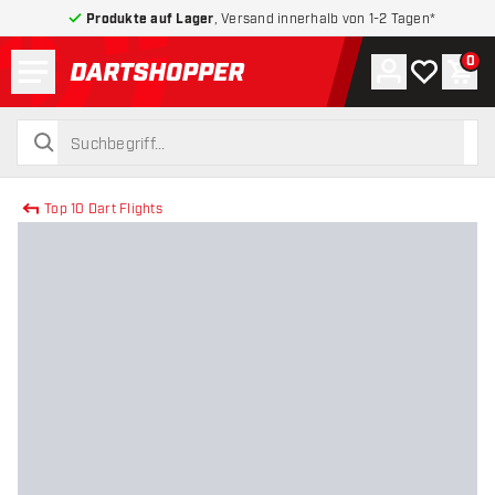
Produkte auf Lager
, Versand innerhalb von 1-2 Tagen*
Menü
0
Konto
Meine Wuns
War
zurück zur Startseite
suchen
suchen
Top 10 Dart Flights