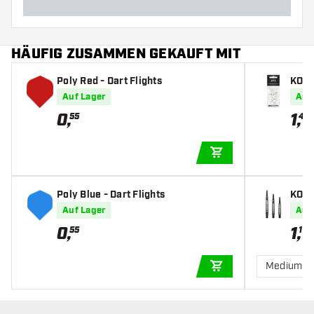
HÄUFIG ZUSAMMEN GEKAUFT MIT
Poly Red - Dart Flights
KOTO
Auf Lager
Auf
0
,
1
,
55
45
IN DEN WARENKOR
Poly Blue - Dart Flights
KOTO 
Auf Lager
Auf
0
,
1
,
55
19
Medium
IN DEN WARENKOR