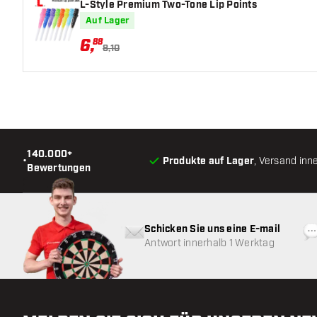
L-Style Premium Two-Tone Lip Points
Auf Lager
6
,
88
8,10
140.000+
•
Produkte auf Lager
, Versand inn
Bewertungen
Schicken Sie uns eine E-mail
Antwort innerhalb 1 Werktag