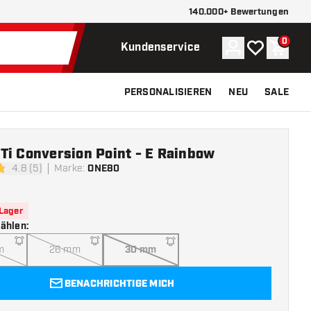
140.000+ Bewertungen
0
Konto
Meine Wunsch
Waren
Kundenservice
PERSONALISIEREN
NEU
SALE
Ti Conversion Point - E Rainbow
4.8 (5)
Marke
:
ONE80
tungssterne
 Lager
wählen
:
m
26 mm
30 mm
BENACHRICHTIGE MICH