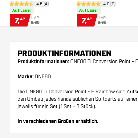
Bewertungsbereich öffnen
4.5 (4)
Bewertungsbereich
4.8 (8)
4.5 Bewertungssterne
4.8 Bewertungssterne
Auf Lager
Auf Lager
UVP:
UVP:
7
,
7
,
42
42
9,90
9,90
PRODUKTINFORMATIONEN
Produktinformationen:
ONE80 Ti Conversion Point - 
Marke:
ONE80
Die ONE80 Ti Conversion Point - E Rainbow sind Aufs
den Umbau jedes handelsüblichen Softdarts auf einen 
jeweils für ein Set (1 Set = 3 Stück).
In verschiedenen Größen erhältlich.