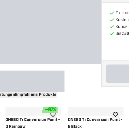
Zahlun
Kosten
Kunde
Bis zu
6
rtungen
Empfohlene Produkte
-
40
%
nschliste hinzufügen
Zur Wunschliste hinzufügen
Zur Wuns
ONE80 Ti Conversion Point -
ONE80 Ti Conversion Point -
D Rainbow
E Black