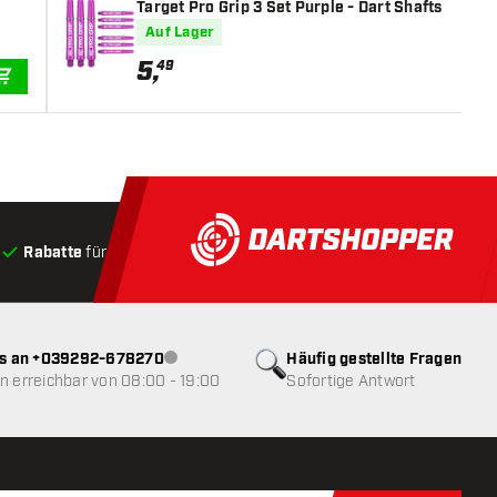
Target Pro Grip 3 Set Purple - Dart Shafts
Auf Lager
5
,
49
IN DEN WARENKORB
Rabatte
für Kunden
Produkte auf Lager
, Versand innerha
ns an +039292-678270
Häufig gestellte Fragen
Kundenservice nicht verfügbar
 erreichbar von 08:00 - 19:00
Sofortige Antwort