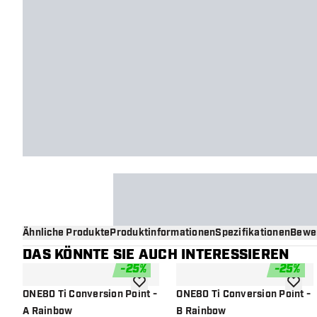
Ähnliche Produkte
Produktinformationen
Spezifikationen
Bewe
DAS KÖNNTE SIE AUCH INTERESSIEREN
-
25
%
-
25
%
Zur Wunschliste hinzufügen
Zur Wu
ONE80 Ti Conversion Point -
ONE80 Ti Conversion Point -
A Rainbow
B Rainbow