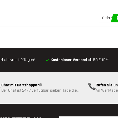
Gelb
erhalb von 1-2 Tagen*
Kostenloser Versand
ab 50 EUR**
Chat mit Dartshopper
Rufen Sie u
Kundenservice nicht verfügbar
Der Chat ist 24/7 verfügbar, sieben Tage die
An Werktagen
Woche