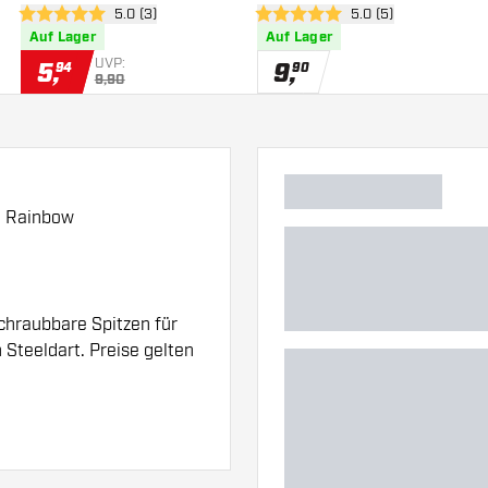
 öffnen
Bewertungsbereich öffnen
5.0 (3)
Bewertungsbereich 
5.0 (5)
5 Bewertungssterne
5 Bewertungssterne
Auf Lager
Auf Lager
UVP:
5
,
9
,
94
90
9,90
E Rainbow
chraubbare Spitzen für
Steeldart. Preise gelten