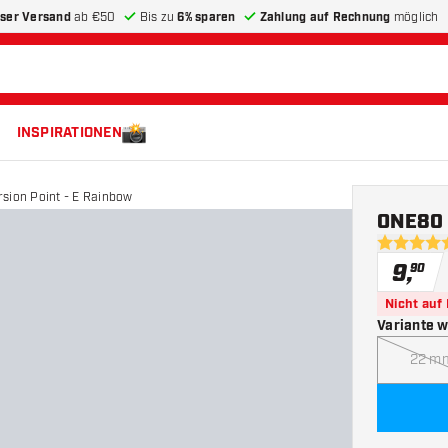
ser Versand
ab €50
Bis zu
6% sparen
Zahlung auf Rechnung
möglich
INSPIRATIONEN
sion Point - E Rainbow
ONE80 
4.8 Bewer
9
,
90
Nicht auf
Variante 
22 m