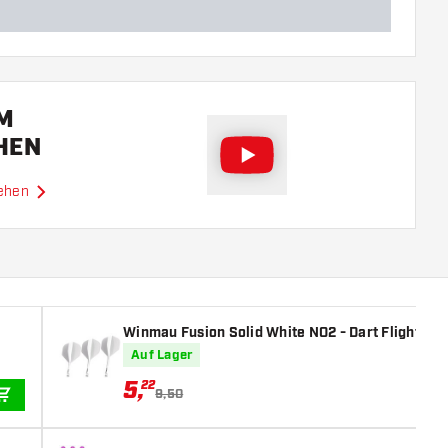
EM
HEN
sehen
Winmau Fusion Solid White NO2 - Dart Flights
Auf Lager
5
,
22
9,50
IN DEN WARENKORB