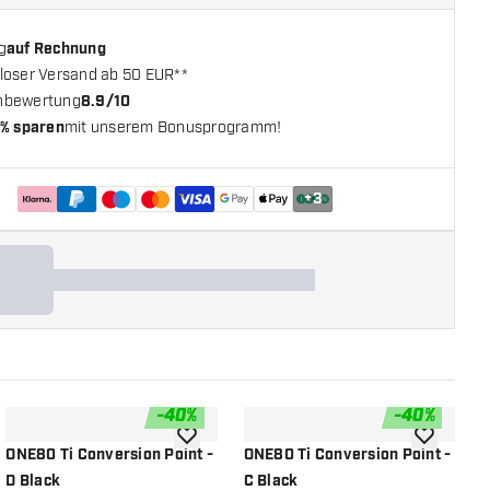
g
auf Rechnung
loser Versand ab 50 EUR**
nbewertung
8.9/10
% sparen
mit unserem Bonusprogramm!
+
3
-
40
%
-
40
%
chliste hinzufügen
Zur Wunschliste hinzufügen
Zur Wunsch
ONE80 Ti Conversion Point -
ONE80 Ti Conversion Point -
O
D Black
C Black
B