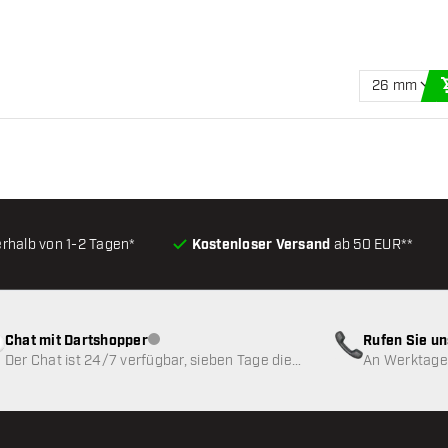
26 mm
erhalb von 1-2 Tagen*
Kostenloser Versand
ab 50 EUR**
Chat mit Dartshopper
Rufen Sie u
Kundenservice nicht verfügbar
Der Chat ist 24/7 verfügbar, sieben Tage die
An Werktagen
Woche