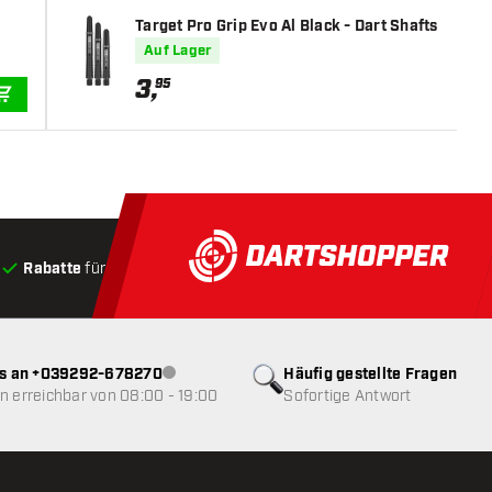
Target Pro Grip Evo Al Black - Dart Shafts
Auf Lager
3
,
95
IN DEN WARENKORB
Rabatte
für Kunden
Produkte auf Lager
, Versand innerha
ns an +039292-678270
Häufig gestellte Fragen
Kundenservice nicht verfügbar
 erreichbar von 08:00 - 19:00
Sofortige Antwort