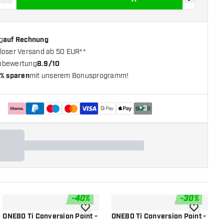
verringern
Menge erhöhen
Zur Wunschl
g
auf Rechnung
loser Versand ab 50 EUR**
nbewertung
8.9/10
% sparen
mit unserem Bonusprogramm!
+
3
-
40
%
-
30
%
chliste hinzufügen
Zur Wunschliste hinzufügen
Zur Wunsch
ONE80 Ti Conversion Point -
ONE80 Ti Conversion Point -
O