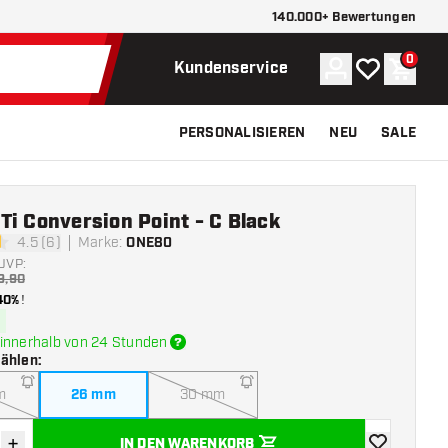
140.000+ Bewertungen
0
Konto
Meine Wunsch
Waren
Kundenservice
PERSONALISIEREN
NEU
SALE
i Conversion Point - C Black
4.5 (6)
Marke
:
ONE80
tungssterne
UVP:
9,90
40%
!
innerhalb von 24 Stunden
wählen
:
m
26 mm
30 mm
+
IN DEN WARENKORB