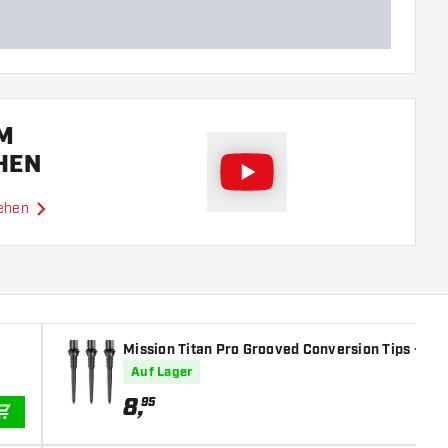
EM
HEN
sehen
Mission Titan Pro Grooved Conversion Tips - Bla
Auf Lager
8
,
95
IN DEN WARENKORB