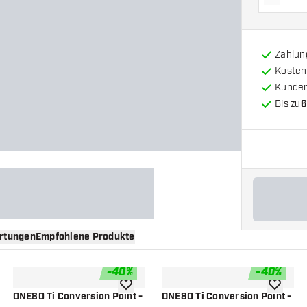
Menge 
Zahlun
Kosten
Kunde
Bis zu
6
rtungen
Empfohlene Produkte
-
40
%
-
40
%
nschliste hinzufügen
Zur Wunschliste hinzufügen
Zur Wuns
ONE80 Ti Conversion Point -
ONE80 Ti Conversion Point -