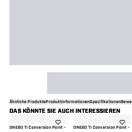
Ähnliche Produkte
Produktinformationen
Spezifikationen
Bewe
DAS KÖNNTE SIE AUCH INTERESSIEREN
Zur Wunschliste hinzufügen
Zur Wu
ONE80 Ti Conversion Point -
ONE80 Ti Conversion Point -