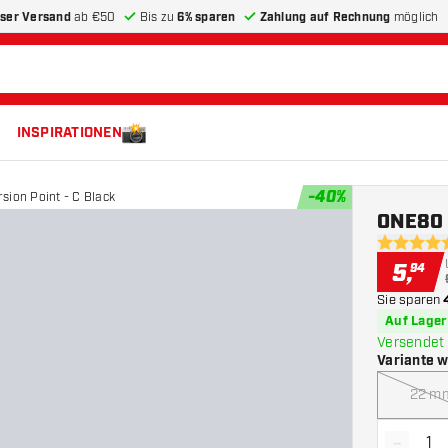
ser Versand
ab €50
Bis zu
6% sparen
Zahlung auf Rechnung
möglich
INSPIRATIONEN
-
40
%
sion Point - C Black
ONE80 T
4.5 Bewer
5
,
94
Sie sparen
Auf Lager
Versendet 
Variante 
22 m
-