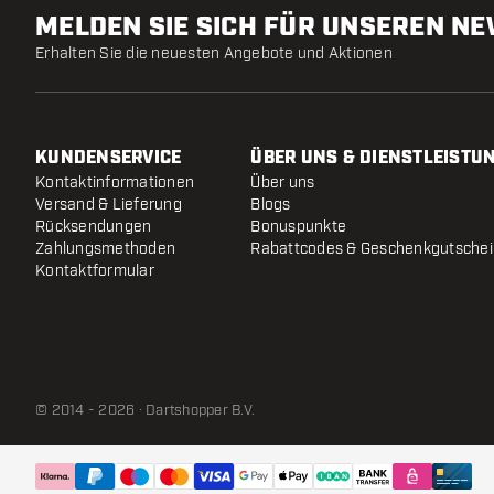
MELDEN SIE SICH FÜR UNSEREN N
Erhalten Sie die neuesten Angebote und Aktionen
KUNDENSERVICE
ÜBER UNS & DIENSTLEISTU
Kontaktinformationen
Über uns
Versand & Lieferung
Blogs
Rücksendungen
Bonuspunkte
Zahlungsmethoden
Rabattcodes & Geschenkgutsche
Kontaktformular
© 2014 - 2026 · Dartshopper B.V.
ONE80 Ti Conversion Point - C Black
- 26 mm
Versendet innerhalb von 24 Stunden