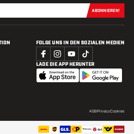
ABONNIEREN!
Jetzt für uns
TION
FOLGE UNS IN DEN SOZIALEN MEDIEN
LADE DIE APP HERUNTER
AGB
Privacy
Cookies
UVP:
5
,
94
IN DEN WARENKORB
9,90
Zur Wuns