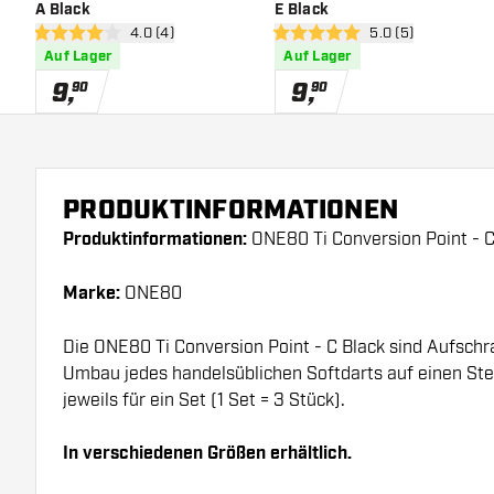
A Black
E Black
Bewertungsbereich öffnen
4.0 (4)
Bewertungsbereich
5.0 (5)
4 Bewertungssterne
5 Bewertungssterne
Auf Lager
Auf Lager
9
,
9
,
90
90
PRODUKTINFORMATIONEN
Produktinformationen:
ONE80 Ti Conversion Point - C
Marke:
ONE80
Die ONE80 Ti Conversion Point - C Black sind Aufschr
Umbau jedes handelsüblichen Softdarts auf einen Stee
jeweils für ein Set (1 Set = 3 Stück).
In verschiedenen Größen erhältlich.