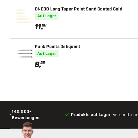
ONE80 Long Taper Point Sand Coated Gold
Auf Lager
11
,
90
Punk Points Deliquent
Auf Lager
8
,
95
140.000+
•
Produkte auf Lager
, Versand inn
Bewertungen