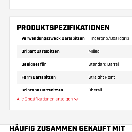
PRODUKTSPEZIFIKATIONEN
Verwendungszweck Dartspitzen
Fingergrip/Boardgrip
Gripart Dartspitzen
Milled
Geeignet für
Standard Barrel
Form Dartspitzen
Straight Point
Gripzone Dartspitzen
Überall
Alle Spezifikationen anzeigen
Hauptfarbe
Länge Dartspitzen
HÄUFIG ZUSAMMEN GEKAUFT MIT