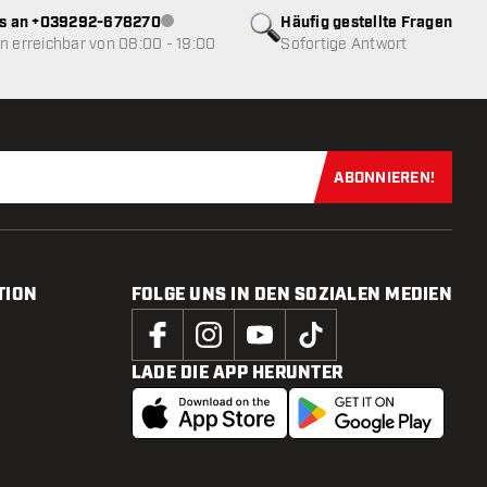
ns an +039292-678270
Häufig gestellte Fragen
Kundenservice nicht verfügbar
 erreichbar von 08:00 - 19:00
Sofortige Antwort
ABONNIEREN!
Jetzt für uns
TION
FOLGE UNS IN DEN SOZIALEN MEDIEN
LADE DIE APP HERUNTER