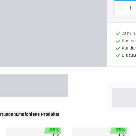
-
Menge 
Zahlun
Kosten
Kunde
Bis zu
6
rtungen
Empfohlene Produkte
-
35
%
-
35
%