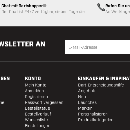
Chat mit Dartshopper
Rufen Sie u
Kundenservice nicht verfügbar
Der Chat ist 24/7 verfügbar, sieben Tage die
An Werktagen
Woche
EWSLETTER AN
NGEN
KONTO
EINKAUFEN & INSPIRA
Mein Konto
Dart-Entscheidungshilfe
Anmelden
Angebote
Registrieren
Neu
ine
Passwort vergessen
Launches
Bestellstatus
Marken
Bestellverlauf
Personalisieren
Wunschliste
Produktkategorien
Einstellungen