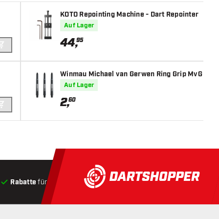
KOTO Repointing Machine - Dart Repointer
Auf Lager
44
,
95
IN DEN WARENKORB
Winmau Michael van Gerwen Ring Grip MvG Desig
Auf Lager
2
,
60
IN DEN WARENKORB
Rabatte
für Kunden
Produkte auf Lager
, Versand innerha