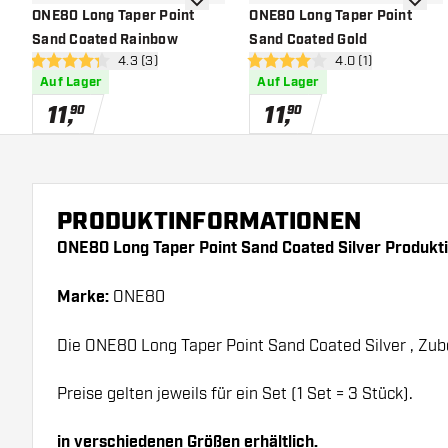
Zur Wunschliste hinzufügen
Zur Wu
ONE80 Long Taper Point
ONE80 Long Taper Point
Sand Coated Rainbow
Sand Coated Gold
Bewertungsbereich öffnen
4.3 (3)
Bewertungsbereich
4.0 (1)
4.3 Bewertungssterne
4 Bewertungssterne
Auf Lager
Auf Lager
11
,
11
,
90
90
PRODUKTINFORMATIONEN
ONE80 Long Taper Point Sand Coated Silver Produkt
Marke:
ONE80
Die ONE80 Long Taper Point Sand Coated Silver , Zube
Preise gelten jeweils für ein Set (1 Set = 3 Stück).
in verschiedenen Größen erhältlich.