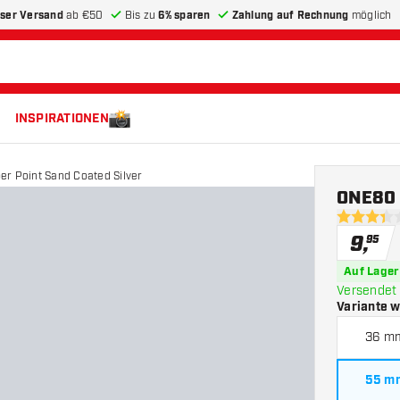
ser Versand
ab €50
Bis zu
6% sparen
Zahlung auf Rechnung
möglich
INSPIRATIONEN
r Point Sand Coated Silver
ONE80 
3.4 Bewer
9
,
95
Auf Lager
Versendet 
Variante 
36 m
55 m