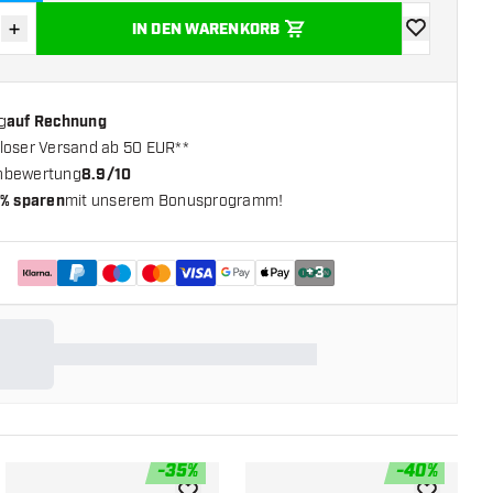
+
IN DEN WARENKORB
verringern
Menge erhöhen
Zur Wunschl
g
auf Rechnung
loser Versand ab 50 EUR**
nbewertung
8.9/10
% sparen
mit unserem Bonusprogramm!
+
3
-
35
%
-
40
%