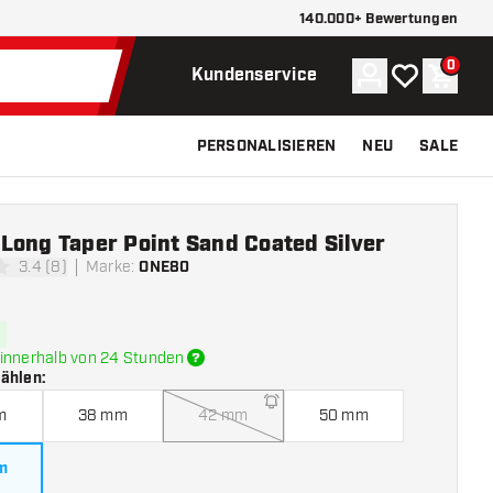
140.000+ Bewertungen
0
Konto
Meine Wunsch
Waren
Kundenservice
PERSONALISIEREN
NEU
SALE
Long Taper Point Sand Coated Silver
3.4 (8)
Marke
:
ONE80
tungssterne
innerhalb von 24 Stunden
wählen
:
m
38 mm
42 mm
50 mm
m