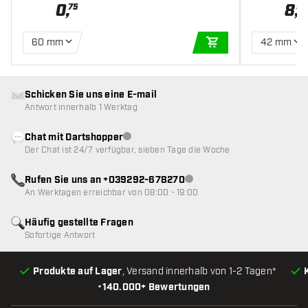
0
,
8
,
75
95
60 mm
42 mm
IN DEN WARENKOR
Schicken Sie uns eine E-mail
Antwort innerhalb 1 Werktag
Chat mit Dartshopper
Kundenservice nicht verfügbar
Der Chat ist 24/7 verfügbar, sieben Tage die Woche
Rufen Sie uns an +039292-678270
Kundenservice nicht verfügba
An Werktagen erreichbar von 08:00 - 19:00
Häufig gestellte Fragen
Sofortige Antwort
Produkte auf Lager
, Versand innerhalb von 1-2 Tagen*
•
140.000+ Bewertungen