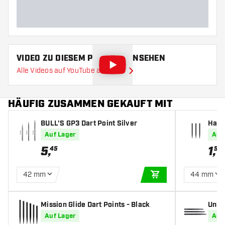
VIDEO ZU DIESEM PRODUKT ANSEHEN
Alle Videos auf YouTube ansehen
HÄUFIG ZUSAMMEN GEKAUFT MIT
BULL'S GP3 Dart Point Silver
Harr
Auf Lager
Auf
5
,
1
,
45
50
42 mm
44 mm
IN DEN WARENKOR
Mission Glide Dart Points - Black
Unic
Auf Lager
Auf