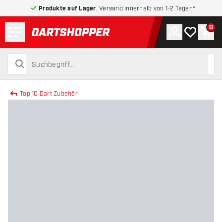
Produkte auf Lager
, Versand innerhalb von 1-2 Tagen*
Menü
0
Konto
Meine Wuns
War
zurück zur Startseite
suchen
suchen
Top 10 Dart Zubehör