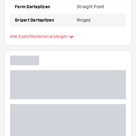
Form Dartspitzen
Straight Point
Gripart Dartspitzen
Ringed
Gripzone Dartspitzen
Mitte
Alle Spezifikationen anzeigen
Hauptfarbe
Länge Dartspitzen