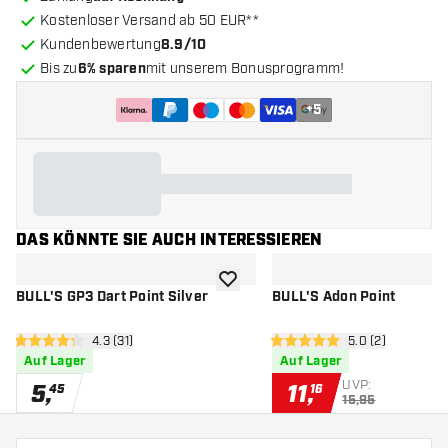
Kostenloser Versand ab 50 EUR**
Kundenbewertung
8.9/10
Bis zu
6% sparen
mit unserem Bonusprogramm!
+
5
DAS KÖNNTE SIE AUCH INTERESSIEREN
Zur Wunschliste hinzufügen
BULL'S GP3 Dart Point Silver
BULL'S Adon Point
Bewertungsbereich öffnen
4.3 (31)
Bewertungsbere
5.0 (2)
4.3 Bewertungssterne
5 Bewertungssterne
Auf Lager
Auf Lager
UVP:
5
,
11
,
45
16
15,95