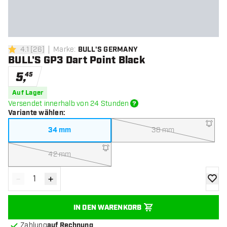
4.1
[
26
]
Marke
:
BULL'S GERMANY
4.1 Bewertungssterne
BULL'S GP3 Dart Point Black
5
,
45
Auf Lager
Versendet innerhalb von 24 Stunden
Variante wählen
:
34 mm
38 mm
42 mm
-
+
Menge verringern
Menge erhöhen
Zur Wu
IN DEN WARENKORB
Zahlung
auf Rechnung