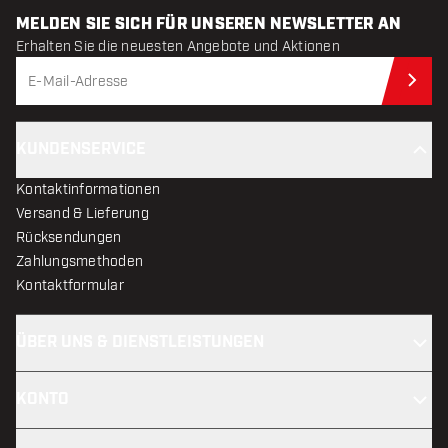
MELDEN SIE SICH FÜR UNSEREN NEWSLETTER AN
Erhalten Sie die neuesten Angebote und Aktionen
Jet
KUNDENSERVICE
Kontaktinformationen
Versand & Lieferung
Rücksendungen
Zahlungsmethoden
Kontaktformular
ÜBER UNS & DIENSTLEISTUNGEN
KONTO