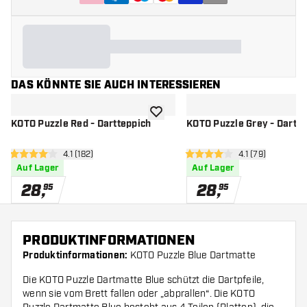
DAS KÖNNTE SIE AUCH INTERESSIEREN
Zur Wunschliste hinzufügen
KOTO Puzzle Red - Dartteppich
KOTO Puzzle Grey - Dartte
Bewertungsbereich öffnen
4.1 (182)
Bewertungsbere
4.1 (79)
4.1 Bewertungssterne
4.1 Bewertungssterne
Auf Lager
Auf Lager
28
,
28
,
95
95
PRODUKTINFORMATIONEN
Produktinformationen:
KOTO Puzzle Blue Dartmatte
Die KOTO Puzzle Dartmatte Blue schützt die Dartpfeile,
wenn sie vom Brett fallen oder „abprallen“. Die KOTO