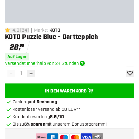
4.0
[
54
]
Marke
:
KOTO
4 Bewertungssterne
KOTO Puzzle Blue - Dartteppich
28
,
95
Auf Lager
Versendet innerhalb von 24 Stunden
-
+
Menge verringern
Menge erhöhen
Zur Wu
IN DEN WARENKORB
Zahlung
auf Rechnung
Kostenloser Versand ab 50 EUR**
Kundenbewertung
8.9/10
Bis zu
6% sparen
mit unserem Bonusprogramm!
+
5