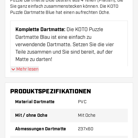
Puzzle Dartmatte Blue besteht aus 4 Teilen (Platten), die
Sie ganz einfach zusammenstecken können. Die KOTO
Puzzle Dartmatte Blue hat einen aufrechten Oche.
Komplette Dartmatte:
Die KOTO Puzzle
Dartmatte Blau ist eine einfach zu
verwendende Dartmatte. Setzen Sie die vier
Teile zusammen und Sie sind bereit, auf der
Matte zu darten!
Mehr lesen
Spezifikationen:
Die Dartmatte aus
Schaumstoff ist 60 x 237 cm groß und hat ein
PRODUKTSPEZIFIKATIONEN
aufrechtes Oche. So wissen Sie sofort, aus
welcher Entfernung Sie werfen müssen.
Material Dartmatte
PVC
Mit / ohne Oche
Mit Oche
Ideal für Einsteiger:
Dieses Einsteigermodell ist
perfekt für Dart-Einsteiger und begeisterte
Abmessungen Dartmatte
237x60
Dart-Fans! Dank der Qualität ist das Set auch