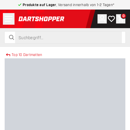
Produkte auf Lager
, Versand innerhalb von 1-2 Tagen*
Menü
0
Konto
Meine Wuns
War
zurück zur Startseite
suchen
suchen
Top 10 Dartmatten