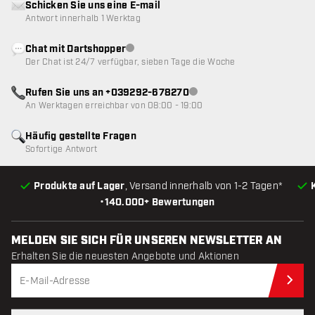
Schicken Sie uns eine E-mail
Antwort innerhalb 1 Werktag
Chat mit Dartshopper
Kundenservice nicht verfügbar
Der Chat ist 24/7 verfügbar, sieben Tage die Woche
Rufen Sie uns an +039292-678270
Kundenservice nicht verfügba
An Werktagen erreichbar von 08:00 - 19:00
Häufig gestellte Fragen
Sofortige Antwort
Produkte auf Lager
, Versand innerhalb von 1-2 Tagen*
•
140.000+ Bewertungen
MELDEN SIE SICH FÜR UNSEREN NEWSLETTER AN
Erhalten Sie die neuesten Angebote und Aktionen
Jet