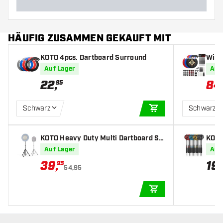
HÄUFIG ZUSAMMEN GEKAUFT MIT
KOTO 4pcs. Dartboard Surround
Winm
KOTO
Auf Lager
Auf
ig - 
22
,
84
95
Schwarz
Schwarz
IN DEN WARENKOR
KOTO Heavy Duty Multi Dartboard St
KOTO 
andard
amm 
Auf Lager
Auf
39
,
19
,
95
54,95
IN DEN WARENKOR