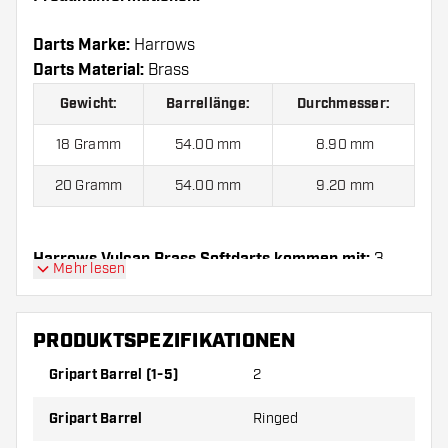
Darts Marke:
Harrows
Darts Material:
Brass
Gewicht:
Barrellänge:
Durchmesser:
18 Gramm
54.00 mm
8.90 mm
20 Gramm
54.00 mm
9.20 mm
Harrows Vulcan Brass Softdarts kommen mit:
3
Mehr lesen
Barrels, 3 Flights und 3 Shafts.
PRODUKTSPEZIFIKATIONEN
Gripart Barrel (1-5)
2
Gripart Barrel
Ringed