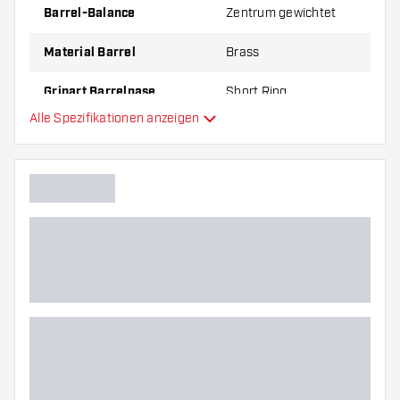
Barrel-Balance
Zentrum gewichtet
Material Barrel
Brass
Gripart Barrelnase
Short Ring
Alle Spezifikationen anzeigen
Dartspieler
Barrelfarbe
Form Barrelnase
Barrel Gripzone
Barrelform
Gewicht
Barreldurchmesser (MM)