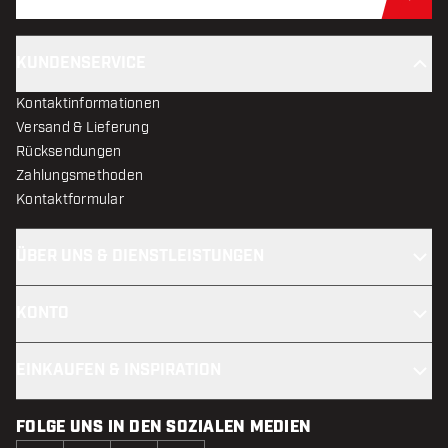
Jet
KUNDENSERVICE
Kontaktinformationen
Versand & Lieferung
Rücksendungen
Zahlungsmethoden
Kontaktformular
ÜBER UNS & DIENSTLEISTUNGEN
KONTO
EINKAUFEN & INSPIRATION
FOLGE UNS IN DEN SOZIALEN MEDIEN