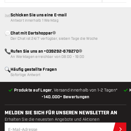
Schicken Sie uns eine E-mail
Antwort innerhalb 1 Werktag
Chat mit Dartshopper
Kundenservice nicht verfügbar
Der Chat ist 24/7 verfügbar, sieben Tage die Woche
Rufen Sie uns an +039292-678270
Kundenservice nicht verfügba
An Werktagen erreichbar von 08:00 - 19:00
Häufig gestellte Fragen
Sofortige Antwort
Produkte auf Lager
, Versand innerhalb von 1-2 Tagen*
•
140.000+ Bewertungen
MELDEN SIE SICH FÜR UNSEREN NEWSLETTER AN
Erhalten Sie die neuesten Angebote und Aktionen