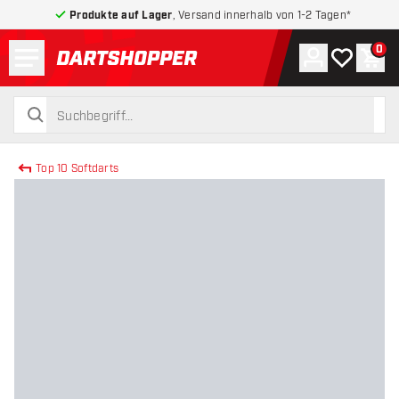
Produkte auf Lager
, Versand innerhalb von 1-2 Tagen*
Menü
0
Konto
Meine Wuns
War
zurück zur Startseite
suchen
suchen
Top 10 Softdarts