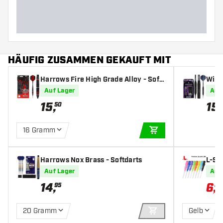
Barrellänge (MM)
HÄUFIG ZUSAMMEN GEKAUFT MIT
Harrows Fire High Grade Alloy - Soft
Winm
darts
rts
Auf Lager
Auf
15
,
15
,
50
16 Gramm
IN DEN WARENKOR
Harrows Nox Brass - Softdarts
L-St
Auf Lager
Auf
14
,
6
,
95
88
20 Gramm
Gelb
IN DEN WARENKOR