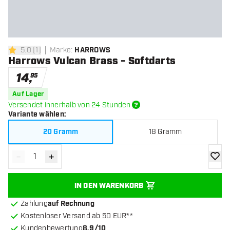
5.0
[
1
]
Marke
:
HARROWS
5 Bewertungssterne
Harrows Vulcan Brass - Softdarts
14
,
95
Auf Lager
Versendet innerhalb von 24 Stunden
Variante wählen
:
20 Gramm
18 Gramm
-
+
Menge verringern
Menge erhöhen
Zur Wu
IN DEN WARENKORB
Zahlung
auf Rechnung
Kostenloser Versand ab 50 EUR**
Kundenbewertung
8.9/10