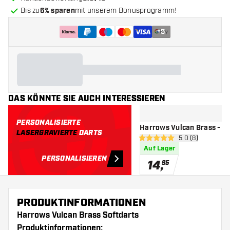
Bis zu
6% sparen
mit unserem Bonusprogramm!
+
5
DAS KÖNNTE SIE AUCH INTERESSIEREN
PERSONALISIERTE
Harrows Vulcan Brass - Da
LASERGRAVIERTE
DARTS
Bewertungsbere
5.0 (8)
5 Bewertungssterne
Auf Lager
PERSONALISIEREN
14
,
95
PRODUKTINFORMATIONEN
Harrows Vulcan Brass Softdarts
Produktinformationen: