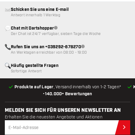
Schicken Sie uns eine E-mail
Antwort innerhalb 1 Werktag
Chat mit Dartshopper
Kundenservice nicht verfügbar
Der Chat ist 24/7 verfügbar, sieben Tage die Woche
Rufen Sie uns an +039292-678270
Kundenservice nicht verfügba
An Werktagen erreichbar von 08:00 - 19:00
Häufig gestellte Fragen
Sofortige Antwort
Produkte auf Lager
, Versand innerhalb von 1-2 Tagen*
•
140.000+ Bewertungen
MELDEN SIE SICH FÜR UNSEREN NEWSLETTER AN
Erhalten Sie die neuesten Angebote und Aktionen
Jet