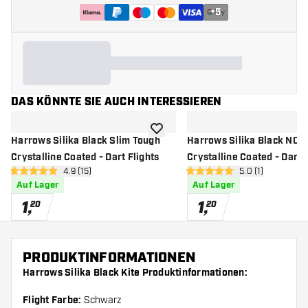
+
5
DAS KÖNNTE SIE AUCH INTERESSIEREN
Zur Wunschliste hinzufügen
Harrows Silika Black Slim Tough
Harrows Silika Black NO2
Crystalline Coated - Dart Flights
Crystalline Coated - Dart 
Bewertungsbereich öffnen
4.9 (15)
Bewertungsberei
5.0 (1)
4.9 Bewertungssterne
5 Bewertungssterne
Auf Lager
Auf Lager
1
,
1
,
20
20
PRODUKTINFORMATIONEN
Harrows Silika Black Kite Produktinformationen:
Flight Farbe:
Schwarz