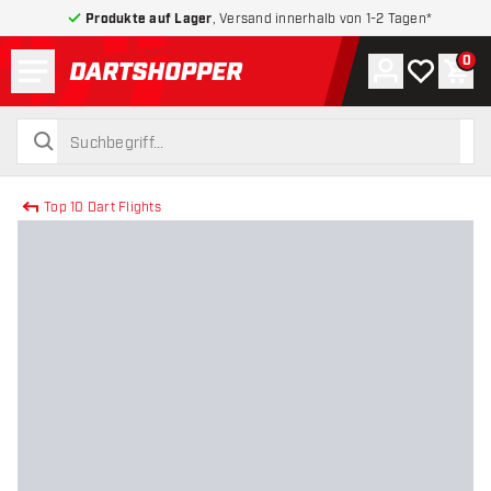
Produkte auf Lager
, Versand innerhalb von 1-2 Tagen*
Menü
0
Konto
Meine Wuns
War
zurück zur Startseite
suchen
suchen
Top 10 Dart Flights