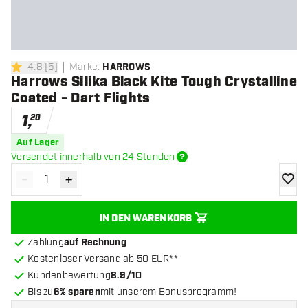
4.8
[
5
]
Marke
:
HARROWS
4.8 Bewertungssterne
Harrows Silika Black Kite Tough Crystalline
Coated - Dart Flights
1
,
20
Auf Lager
Versendet innerhalb von 24 Stunden
-
+
Menge verringern
Menge erhöhen
Zur Wu
IN DEN WARENKORB
Zahlung
auf Rechnung
Kostenloser Versand ab 50 EUR**
Kundenbewertung
8.9/10
Bis zu
6% sparen
mit unserem Bonusprogramm!