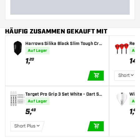
HÄUFIG ZUSAMMEN GEKAUFT MIT
Harrows Silika Black Slim Tough Cry
Red 
stalline Coated - Dart Flights
Clayt
Auf Lager
Auf
1
,
14
,
20
Short
IN DEN WARENKOR
Target Pro Grip 3 Set White - Dart Sh
Winm
afts
ts
Auf Lager
Auf
5
,
1
,
49
45
Short Plus
IN DEN WARENKOR