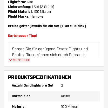
Flightform:
Kite
Lieferumfang:
1 Set (3 Stück)
Flight Material:
100 Micron
Flight Marke:
Harrows
Preise gelten jeweils für ein Set (1 Set = 3 Stück).
Dartshopper Tipp!
Sorgen Sie für genügend Ersatz Flights und
Shafts. Diese können sich durch Gebrauch
Mehr lesen
abnutzen oder brechen.
Probieren Sie eine andere Form, ein anderes
PRODUKTSPEZIFIKATIONEN
Material oder eine andere Dicke der Flights aus,
Anzahl Dartflights pro Set
3
um herauszufinden, welche Variante am besten
zu Ihnen passt!
Dartspieler
Keine
Material
100 Mikron