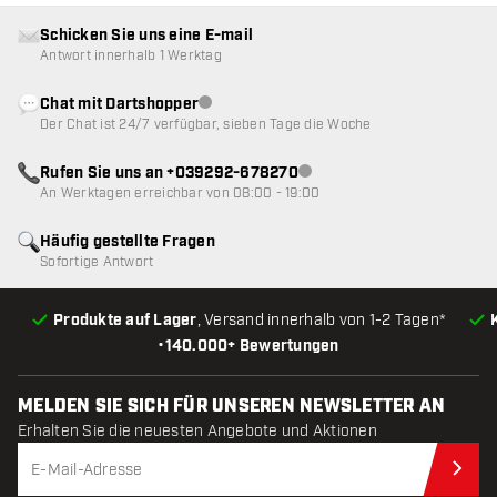
Schicken Sie uns eine E-mail
Antwort innerhalb 1 Werktag
Chat mit Dartshopper
Kundenservice nicht verfügbar
Der Chat ist 24/7 verfügbar, sieben Tage die Woche
Rufen Sie uns an +039292-678270
Kundenservice nicht verfügba
An Werktagen erreichbar von 08:00 - 19:00
Häufig gestellte Fragen
Sofortige Antwort
Produkte auf Lager
, Versand innerhalb von 1-2 Tagen*
•
140.000+ Bewertungen
MELDEN SIE SICH FÜR UNSEREN NEWSLETTER AN
Erhalten Sie die neuesten Angebote und Aktionen
Jet