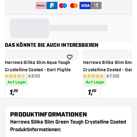
+
5
DAS KÖNNTE SIE AUCH INTERESSIEREN
Zur Wunschliste hinzufügen
Harrows Silika Slim Aqua Tough
Harrows Silika Slim Smok
Crystalline Coated - Dart Flights
Crystalline Coated - Dart 
Bewertungsbereich öffnen
4.5 (11)
Bewertungsbere
4.7 (10)
4.5 Bewertungssterne
4.7 Bewertungssterne
Auf Lager
Auf Lager
1
,
1
,
20
20
PRODUKTINFORMATIONEN
Harrows Silika Slim Green Tough Crystalline Coated
Produktinformationen: