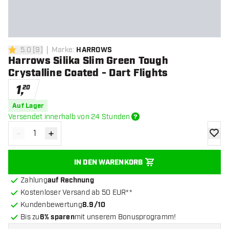
5.0
[
9
]
Marke
:
HARROWS
5 Bewertungssterne
Harrows Silika Slim Green Tough
Crystalline Coated - Dart Flights
1
,
20
Auf Lager
Versendet innerhalb von 24 Stunden
-
+
Menge verringern
Menge erhöhen
Zur Wu
IN DEN WARENKORB
Zahlung
auf Rechnung
Kostenloser Versand ab 50 EUR**
Kundenbewertung
8.9/10
Bis zu
6% sparen
mit unserem Bonusprogramm!