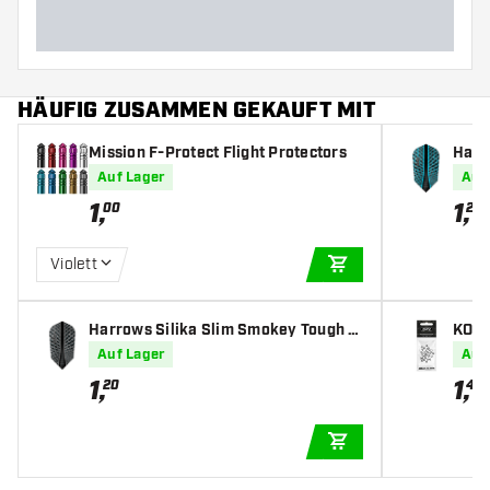
HÄUFIG ZUSAMMEN GEKAUFT MIT
Mission F-Protect Flight Protectors
Harr
talli
Auf Lager
Auf
1
,
1
,
00
20
Violett
IN DEN WARENKOR
Harrows Silika Slim Smokey Tough C
KOTO
rystalline Coated - Dart Flights
Auf Lager
Auf
1
,
1
,
20
45
IN DEN WARENKOR