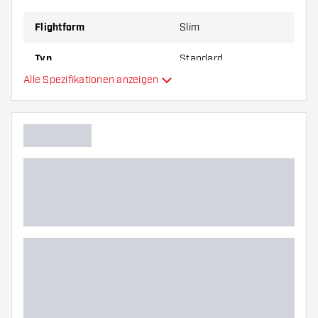
zu Ihnen passt!
Flightform
Slim
Typ
Standard
Alle Spezifikationen anzeigen
Flexibilität
Hauptfarbe