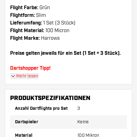
Flight Farbe:
Grün
Flightform:
Slim
Lieferumfang:
1 Set (3 Stück)
Flight Material:
100 Micron
Flight Marke:
Harrows
Preise gelten jeweils für ein Set (1 Set = 3 Stück).
Dartshopper Tipp!
Mehr lesen
Sorgen Sie für genügend Ersatz Flights und
Shafts. Diese können sich durch Gebrauch
PRODUKTSPEZIFIKATIONEN
abnutzen oder brechen.
Anzahl Dartflights pro Set
3
Probieren Sie eine andere Form, ein anderes
Dartspieler
Keine
Material oder eine andere Dicke der Flights aus,
um herauszufinden, welche Variante am besten
Material
100 Mikron