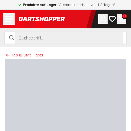
Produkte auf Lager
, Versand innerhalb von 1-2 Tagen*
Menü
0
Konto
Meine Wuns
War
zurück zur Startseite
suchen
suchen
Top 10 Dart Flights