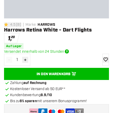
4.5
[
8
]
Marke
:
HARROWS
4.5 Bewertungssterne
Harrows Retina White - Dart Flights
1
,
20
Auf Lager
Versendet innerhalb von 24 Stunden
-
+
Menge verringern
Menge erhöhen
Zur Wu
IN DEN WARENKORB
Zahlung
auf Rechnung
Kostenloser Versand ab 50 EUR**
Kundenbewertung
8.9/10
Bis zu
6% sparen
mit unserem Bonusprogramm!
+
5