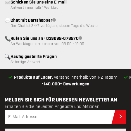
Schicken Sie uns eine E-mail
Antwort innerhalb 1 Werktag
Chat mit Dartshopper
Kundenservice nicht verfügbar
Der Chat ist 24/7 verfügbar, sieben Tage die Woche
Rufen Sie uns an +039292-678270
Kundenservice nicht verfügba
An Werktagen erreichbar von 08:00 - 19:00
Häufig gestellte Fragen
Sofortige Antwort
Produkte auf Lager
, Versand innerhalb von 1-2 Tagen*
•
140.000+ Bewertungen
MELDEN SIE SICH FÜR UNSEREN NEWSLETTER AN
Erhalten Sie die neuesten Angebote und Aktionen
Jet