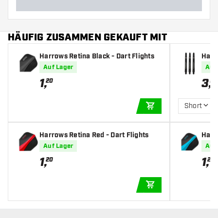
HÄUFIG ZUSAMMEN GEKAUFT MIT
Harrows Retina Black - Dart Flights
Harr
art S
Auf Lager
Auf
1
,
3
,
20
95
Short
IN DEN WARENKOR
Harrows Retina Red - Dart Flights
Harro
hts
Auf Lager
Auf
1
,
1
,
20
20
IN DEN WARENKOR