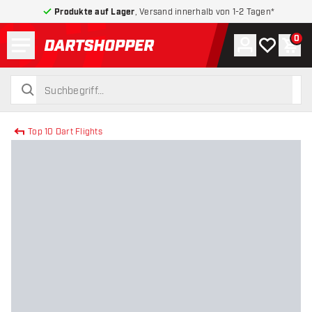
Produkte auf Lager
, Versand innerhalb von 1-2 Tagen*
Menü
0
Konto
Meine Wuns
War
zurück zur Startseite
suchen
suchen
Top 10 Dart Flights