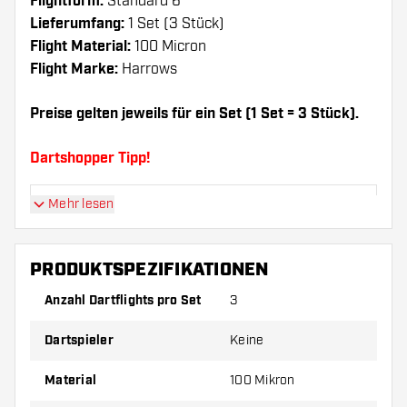
Flightform:
Standard 6
Lieferumfang:
1 Set (3 Stück)
Flight Material:
100 Micron
Flight Marke:
Harrows
Preise gelten jeweils für ein Set (1 Set = 3 Stück).
Dartshopper Tipp!
Mehr lesen
Sorgen Sie für genügend Ersatz Flights und
Shafts. Diese können sich durch Gebrauch
abnutzen oder brechen.
PRODUKTSPEZIFIKATIONEN
Anzahl Dartflights pro Set
3
Probieren Sie eine andere Form, ein anderes
Material oder eine andere Dicke der Flights aus,
Dartspieler
Keine
um herauszufinden, welche Variante am besten
zu Ihnen passt!
Material
100 Mikron