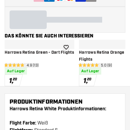
DAS KÖNNTE SIE AUCH INTERESSIEREN
Zur Wunschliste hinzufügen
Harrows Retina Green - Dart Flights
Harrows Retina Orange - 
Flights
Bewertungsbereich öffnen
4.9 (13)
Bewertungsbere
5.0 (9)
4.9 Bewertungssterne
5 Bewertungssterne
Auf Lager
Auf Lager
1
,
1
,
20
20
PRODUKTINFORMATIONEN
Harrows Retina White Produktinformationen:
Flight Farbe:
Weiß