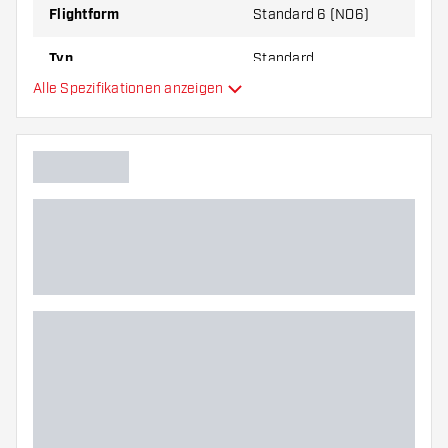
Flightform
Standard 6 (NO6)
Typ
Standard
Alle Spezifikationen anzeigen
Flexibilität
Hauptfarbe